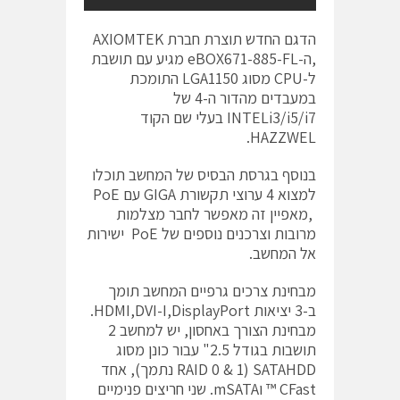
הדגם החדש תוצרת חברת AXIOMTEK
,ה-eBOX671-885-FL מגיע עם תושבת
ל-CPU מסוג LGA1150 התומכת
במעבדים מהדור ה-4 של
INTELi3/i5/i7 בעלי שם הקוד
HAZZWEL.
בנוסף בגרסת הבסיס של המחשב תוכלו
למצוא 4 ערוצי תקשורת GIGA עם PoE
,מאפיין זה מאפשר לחבר מצלמות
מרובות וצרכנים נוספים של PoE ישירות
אל המחשב.
מבחינת צרכים גרפיים המחשב תומך
ב-3 יציאות HDMI,DVI-I,DisplayPort.
מבחינת הצורך באחסון, יש למחשב 2
תושבות בגודל 2.5" עבור כונן מסוג
SATAHDD (RAID 0 & 1 נתמך), אחד
CFast ™ וmSATA. שני חריצים פנימיים