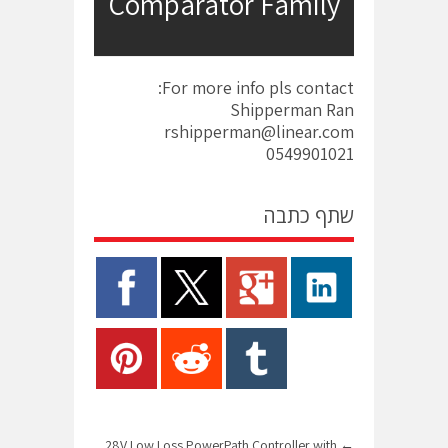
Comparator Family
For more info pls contact:
Shipperman Ran
rshipperman@linear.com
0549901021
שתף כתבה
28V Low Loss PowerPath Controller with
←