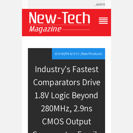
T
o
g
g
l
e
New Products
,
רכיבים אלקטרונים
N
a
Industry's Fastest
v
i
Comparators Drive
g
a
t
1.8V Logic Beyond
i
o
280MHz, 2.9ns
n
M
e
CMOS Output
n
u