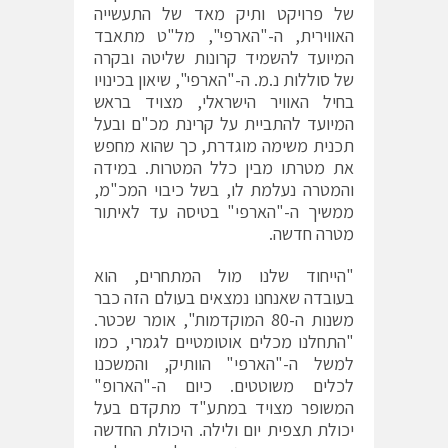
של פרויקט ותיק מאד של התעשייה
האווירית, ה-"הארפי", מל"ט מתאבד
המיועד להשמיד קרונות שליטה ובקרה
של סוללות נ.מ. ה-"הארפי", שיאון בכינויו
בחיל האוויר הישראלי, מצויד בראש
המיועד להתביית על קרינת מכ"ם ובעל
תכנית משימה מוגדרת, כך שהוא מחפש
את מטרתו מבין כלל המטרות. במידה
והמטרה נעלמת לו, בשל כיבוי המכ"מ,
ממשיך ה-"הארפי" בטיסה עד לאיתור
מטרה חדשה.
"הייחוד שלנו מול המתחרים, הוא
בעובדה שאנחנו נמצאים בעולם הזה כבר
משנות ה-80 המוקדמות", אומר שכטר.
"התחלנו מכלים אוטומטיים לגמרי, כמו
למשל ה-"הארפי" הוותיק, והמשכנו
לכלים משוטטים. כיום ה-"הארופ"
המשופר מצויד במתע"ד מתקדם בעל
יכולת תצפית יום ולילה. היכולת החדשה