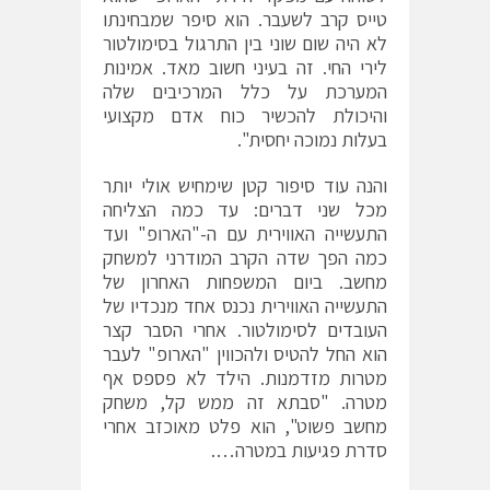
טייס קרב לשעבר. הוא סיפר שמבחינתו
לא היה שום שוני בין התרגול בסימולטור
לירי החי. זה בעיני חשוב מאד. אמינות
המערכת על כלל המרכיבים שלה
והיכולת להכשיר כוח אדם מקצועי
בעלות נמוכה יחסית".
והנה עוד סיפור קטן שימחיש אולי יותר
מכל שני דברים: עד כמה הצליחה
התעשייה האווירית עם ה-"הארופ" ועד
כמה הפך שדה הקרב המודרני למשחק
מחשב. ביום המשפחות האחרון של
התעשייה האווירית נכנס אחד מנכדיו של
העובדים לסימולטור. אחרי הסבר קצר
הוא החל להטיס ולהכווין "הארופ" לעבר
מטרות מזדמנות. הילד לא פספס אף
מטרה. "סבתא זה ממש קל, משחק
מחשב פשוט", הוא פלט מאוכזב אחרי
סדרת פגיעות במטרה….