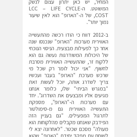
המחיר, יש כאן יתרון עצום לנשק
המשוטט. ה-LCC – LIFE CYCLE
COST, של ה-"הארופ" הוא לאין שיעור
נמוך יותר".
ב-2012 דווח כי הודו רכשה מהתעשייה
האווירית מערכות "הארופ" שנכנסו שנה
אחר כך לפעילות מבצעית. הניסוי הנוכחי
של היכולות המשודרגות נעשה גם הוא
ללקוח זר, שהתעשייה האווירית מסרבת
לחשוף. "אני יכול לומר רק שכל מי
שרכש מערכת "הארופ" בעבר ועכשיו
צריך לשדרג אותה, יוכל לעשות זאת
"במגרש הביתי" שלו, כלומר אנחנו
מגיעים אליו ומבצעים את השדרוג". יחד
עם מערכות ה-"הארופ", מספקת
התעשייה האווירית גם מ-סימולטור
לתרגול המפעילים. "גם בעניין הזה
הפידבק שאנחנו מקבלים מהלקוחות הוא
מעולה" מסכם שכטר. "לאחרונה יצא לי
לשוחח עם מפקד יחידת "הארופ" שהוא