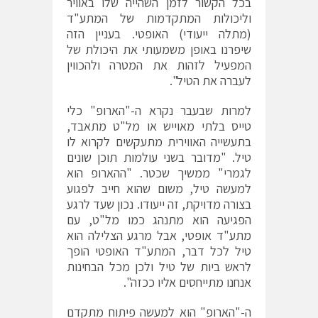
בכל הקשור לזמן השהייה שלו באוויר
וליכולות המתקדמות של המתע"ד
(מתלה ייעודי) האופטי. בעניין הזה
שיפרנו באופן משמעותי את היכולת של
המפעיל לזהות את המטרה ולהכווין
לעברה את הטיל".
למרות שבעבר נקרא ה-"הארופ" כלי
טייס בלתי מאוייש או מל"ט מתאבד,
בתעשייה האווירית מתעקשים לקרוא לו
טיל. "מדובר בשני עולמות תוכן שונים
לגמרי" ממשיך שכטר. "ההארופ הוא
למעשה טיל, משום שהוא חייב לפגוע
בצורה מדויקת, זה ייעודו. נכון שעד לרגע
הפגיעה הוא מתנהג כמו מל"ט, עם
מתע"ד אופטי, אבל מרגע הצלילה הוא
טיל לכל דבר, המתע"ד האופטי הופך
לראש ביות של טיל ולכן מכל הבחינות
אנחנו מתייחסים אליו ככזה".
ה-"הארופ" הוא למעשה פיתוח מתקדם