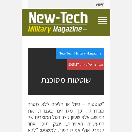
T
o
g
g
l
e
New-Tech Military Magazine
N
a
אמיר בר שלום - יוני 17, 2015
v
i
שוטטות מסוכנת
g
a
t
i
o
"שוטטות – טיול או הליכה ללא מטרה
n
מוגדרת", כך מגדירים בעברית את
M
e
המושג. אלא שעיון קצר בסל המוצרים של
n
התעשייה האווירית, יוצק תוכן אחר
u
לגמרי, אולי אפילו הפוך, למשפט: "ללא