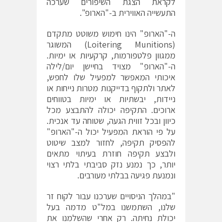
לקראת הצגת השיפורים שערכה
התעשייה האווירית ב-"הארופ".
ה-"הארופ" הינו חימוש משוטט מתקדם
(Loitering Munitions) המשוגר
ממגוון פלטפורמות, קרקעיות או ימיות.
ה-"הארופ" מצויד בחיישן יום/לילה
איכותי המאפשר למפעיל שלו לחפש,
לאתר ולתקוף בדייקנות מטרות נייחות או
ניידות, יבשתיות או ימיות בטווחים
ארוכים. התקיפה יכולה להתבצע מכל
כיוון ובכל זווית הגעה, שטוחה עד אנכית.
על פי הוראת המפעיל יכול ה-"הארופ"
להפסיק תקיפה, לחזור למצב שיטוט
ולבצע תקיפה חוזרת בעיתוי מתאים
יותר, כך נמנע נזק סביבתי בלתי רצוי
ונמנעת פגיעה בבלתי מעורבים.
"במהלך הניסויים שערכנו עבור לקוח זר
שלנו, השתמשנו במל"ט מדמה בעל
יכולת נחיתה. רק אחרי שהשלמנו את