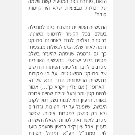
הזאת, פותחת בפני המפעיל קשת שלמה
של יכולות מבצעיות שלא היו קיימות
קודם".
התעשייה האווירית נחשבת כיום למובילה
בעולם בכל הקשור לחימוש משוטט.
בריטניה נאלצה לגנוז לאחרונה פרויקט
דומה לאחר שלא הגיע לבשלות מבצעית.
כך גם גרמניה שניסתה להיעזר בשלב
מסוים בידע ישראלי. בתעשייה האווירית
מסרבים לדבר על כיווני הפיתוח החדשים
של פרויקט המשוטטים. על פי מקורות
בתעשייה הביטחונית הדור הבא של ה-
"הארופ" ( אם עדיין ייקרא כך…) אמור
להיות קטן יותר ובעל יכולת שהייה ארוכה
באוויר. הרעיון הוא לבנות נשק זמין לקרב
היבשה, שיופעל על ידי חטיבות וגדודים
ולא רק כנשק למטרות איכות. שכטר
מסרב לאשר זאת למרות השאלה הישירה
בעניין. אבל עיון קצר בראיון שהעניק בועז
לוי, סמנכ"ל תע"א ומנהל חטיבת