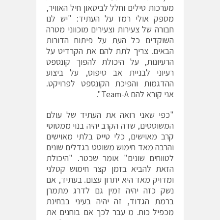
מערכות טילים וחלל לביטאון חיל האוויר,
מספק אולי רמז על העתיד: "יש לנו
חבורה של צעירות וצעירים מוכווני מטרה
השוקדים כל העת על פיתוח הדורות
הבאים. צריך לתת להם את הקרדיט על
הרעיונות, על היכולת להפוך קונספט
רעיוני לבניית אב טיפוס, על ביצוע
ההדגמות והפיכת הקונספט לפרויקט.
אני קורא להם Team-A".
"כפי שאני רואה את העתיד של עולם
המשוטטים, שדה הקרב יהיה בנוי ממטוסי
קרב מאוישים, כלי טייס בלתי מאוישים
והרבה מאד חימוש משוטט בגדלים שונים
לטווחים שונים" אומר שכטר. "היכולת
הזאת להביא בזמן קצר חימוש קטלני
ומדויק מאד היא יתרון עצום. בעתיד, אם
נשק כזה יהיה זמין גם לדרג מתמרן
ברמת הגדוד, זה יהיה בעיני בבחינת
מכפיל כוח. מ עבר לכך אם בוחנים את