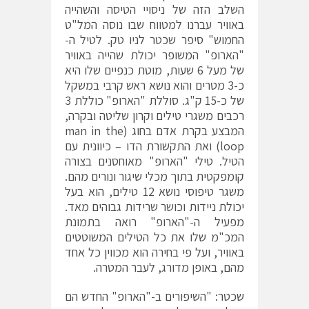
השלב הזה של ניסויי הטיסה והשהייה
באוויר עברנו למטווח שבו נוסה המל"ט
החמוש" סיפר שכטר לניו טק. לטיל ה-
"הארופ" המשופר יכולת שהייה באוויר
של מעל 6 שעות, מוטת כנפיים שלו היא
כ-3 מטרים והוא נושא ראש קרבי במשקל
של כ-15 ק"ג. סוללת "הארופ" כוללת 3
רכבים משגרי טילים וקרון שליטה ובקרה,
המבצע בקרת אדם בחוג (man in the
loop) ואת התקשורת הדו – כיוונית עם
הטיל. טילי "הארופ" מאוחסנים בצורה
קומפקטית בתוך מכלי שיגור ונורים מהם.
משגר טיפוסי נושא 12 טילים, הוא בעל
יכולת ניידות וכושר שרידות גבוהים מאד.
מפעיל ה-"הארופ" רואה בתמונת
המכ"מ שלו את כל הטילים המשוטטים
באוויר, ועל פי בחירה הוא מכווין כל אחד
מהם, באופן מדורג, לעבר המטרה.
שכטר: "השיפורים ב-"הארופ" החדש הם