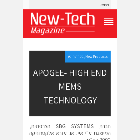
T
o
g
g
l
e
New Products
,
בקרת הינע
N
a
APOGEE- HIGH END
v
i
MEMS
g
a
t
TECHNOLOGY
i
o
n
M
e
חברת SBG SYSTEMS הצרפתית,
n
המיוצגת ע"י איי. או. עזרא אלקטרוניקה
u
2002 בע"מ,