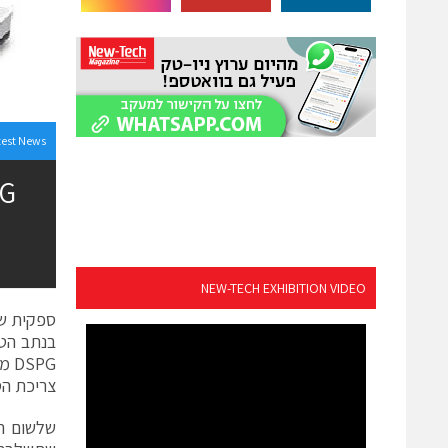
test News
NEW-TECH EXHIBITION VIDEO
צריכת הס