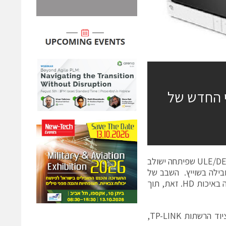
י החדש של
ספקית שבבי המולטימדיה DSPG (נאסד"ק: DSPG) הודיעה היום כי שבב ה-ULE/DECT שפיתחה ישולב
, מפעילת התקשורת המובילה בשוייץ. השבב של
DSPG מאפשר יישומי בית חכם ו-IoT בתדר הטלפוניה האלחוטית, לצד טלפוניה באיכות HD. זאת, תוך
שלשום הודיעה DSPG על הסכם נוסף לאספקת שבבי הבית החכם, לענקית ציוד הרשתות TP-LINK,