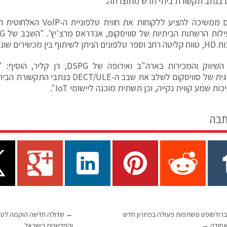
בנתב תקשורת ביתי חדש מתוצרתה.
"סוויסקום ממשיכה להציע ללקוחות
ף בין מכשירים שונים".
סמנכ"ל השיווק והמכירות בארה"ב ואירופה 
האסטרטגית של סוויסקום לשלב את שבב ה-T/ULE
ות שמע קווית נקייה, וכן תשתית מוכנה ליישומי IoT".
תבה
וברודסופט משתפות פעולה בפתרון חדש
←
שדולה חדשה הוקמה לטו
אחודה
→
והחדשנות בישראל