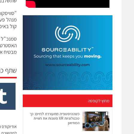
שתשלבם 
קול באיכות HD, טווח קליטה רחב וספר טלפונים הניתן לשיתו
מבטיח איכ
שתף כ
מחוץ לקופסה
כשההיסטוריה מתעוררת לחיים: כך
טכנולוגיות XR משנות את חוויית
המוזיאון
אודיוקודס 
לתקשורת 