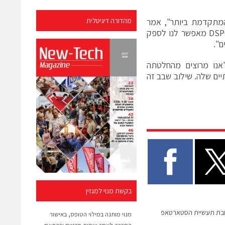
 את חווית טלפוניית ה-VoIP האלחוטית המתקדמת ביותר", אמר
מהדורה דיגיטלית
מנהל פעילות הרשתות הביתיות של סוויסקום, אנדראס מרצ'יץ'. "השבב של DSPG מאפשר לנו לספק
של DSPG, רן קליר, הוסיף: "אנו מרוצים מהחלטתה
DEC בנתבי התקשורת הביתיים שלה. שילוב שבב זה
בקשת מנוי למגזין
בת תעשיית הסטארטאפ
מנוי מותנה במילוי הטופס, באישור