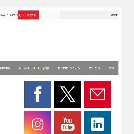
חדשות היום
אפולו פאוור תקים עבור אמזון פרויקט סולארי בצרפת בהיקף של כ-2
שניידר אלקטריק ו-AMD משתפות פעולה להאצת הקמת תשתיות I
מיליון שקל
בית
מגזינים
מוצרים חדשים
ערוץ NEW-TECH TV
אודותינ