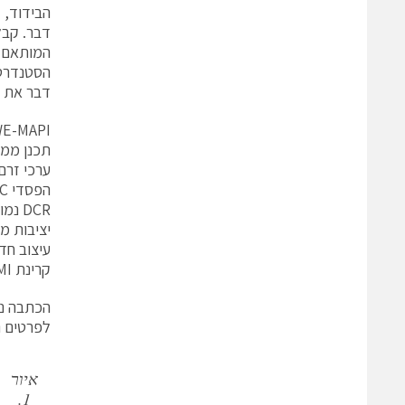
הבידוד,
המותאם ש
הסטנדרטי
דבר את 
WE-MAPI הוא סליל ההספק הקטן ביותר בעולם שעשוי מסגסוגת מתכת. יעילותו
תכנן ממיר DC/DC בעזרת REDEXPERT, כלי התוכנה המדויק ביותר 
ערכי זרם 
הפסדי AC הנמוכים ביותר בקטגוריה
DCR נמוך להפליא
יציבות מ
עיצוב חד
קרינת EMI נמוכה ביותר
הכתבה נמסרה 
לפרטים נ
איור
1.