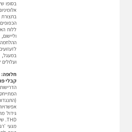
בסופו של
אלומיניו
הכפופים 
וליישום,
ההלחמה ש
לזעזועי
במעגל, מ
ועלולים 
חלופה:
קבלי פול
הדרישות 