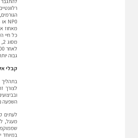
רלוונטיי
כל חיי ה
גבוה יות
קבלי אלו
בתהליך ה
לצורך זר
ובביצועי
השפעה נח
לעתים קר
מעגל, לב
שממוקמים
במיוחד י