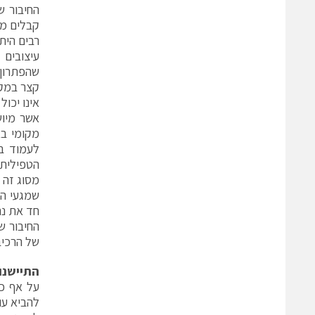
קבלים מס
רבים הית
שהפתרון 
אינו יכו
מקומי בא
לעמוד בד
שמגעי הח
חד את נת
של הרכיב ב
התיישנות (ng
על אף כל
להביא עו