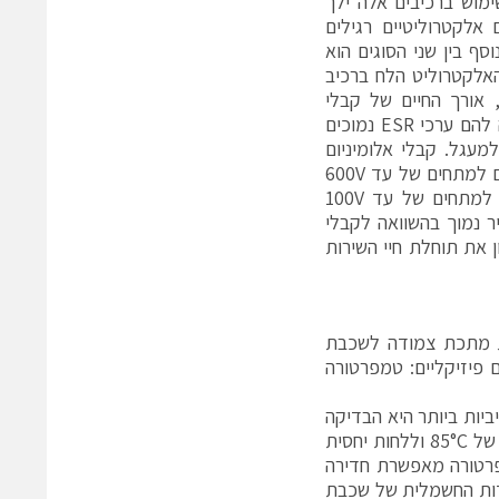
ימוש ברכיבים אלה ילך
 אלקטרוליטיים רגילים
סף בין שני הסוגים הוא
האלקטרוליט הלח ברכיב
 אורך החיים של קבלי
פולימר-אלומיניום מוצקים יכול לגדול פי עשרה. התיכון של רכיבים אלה מקנה להם ערכי ESR נמוכים
מעגל. קבלי אלומיניום
אלקטרוליטיים רגילים גם עולים על קבלי פולימר. בעוד שקבלים אלקטרוליטיים למתחים של עד ‎600V
אפשריים מבחינה טכנית, ניתן להשיג קבלי פולימר-אלומיניום מייצור סדרתי למתחים של עד ‎100V
יר נמוך בהשוואה לקבלי
 את תוחלת חיי השירות
 מתכת צמודה לשכבת
 פיזיקליים: טמפרטורה
ביות ביותר היא הבדיקה
הקרויה 85/85 שמבוססת על חשיפת רכיב במשך עד 1000 שעות לטמפרטורה של 85°C‎ וללחות יחסית
ת הטמפרטורה מאפשרת חדירה
דות החשמלית של שכבת