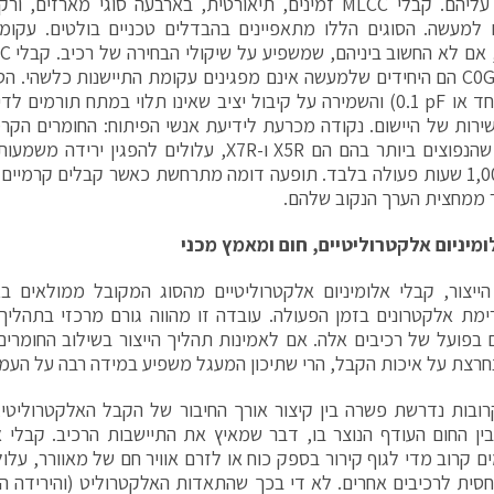
ם למעשה. הסוגים הללו מתאפיינים בהבדלים טכניים בולטים. עקו
NP0 או C0G הם היחידים שלמעשה אינם מפגינים עקומת התיישנות כלשהי. 
מאחוז אחד או ‎0.1 pF‏) והשמירה על קיבול יציב שאינו תלוי במתח תור
שירות של היישום. נקודה מכרעת לידיעת אנשי הפיתוח: החומרים הק
ר ממחצית הערך הנקוב שלהם.
מיניום אלקטרוליטיים, חום ומאמץ מכני
ייצור, קבלי אלומיניום אלקטרוליטיים מהסוג המקובל ממולאים ב
ימת אלקטרונים בזמן הפעולה. עובדה זו מהווה גורם מרכזי בתהלי
ם בפועל של רכיבים אלה. אם לאמינות תהליך הייצור בשילוב החומרי
רצת על איכות הקבל, הרי שתיכון המעגל משפיע במידה רבה על העמיד
ובות נדרשת פשרה בין קיצור אורך החיבור של הקבל האלקטרוליטי
ין החום העודף הנוצר בו, דבר שמאיץ את התיישבות הרכיב. קבלי אל
 קרוב מדי לגוף קירור בספק כוח או לזרם אוויר חם של מאוורר, עלו
חסית לרכיבים אחרים. לא די בכך שהתאדות האלקטרוליט (והירידה ה