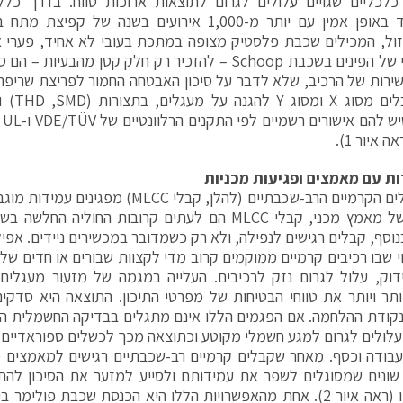
כלכליים שגויים עלולים לגרום לתוצאות ארוכות טווח. בדרך כלל
להתמודד באופן אמין עם יותר מ-1,000 אירועים בשנה ש
ול, המכילים שכבת פלסטיק מצופה במתכת בעובי לא אחיד, פערי א
מגע לקוי של הפינים בשכבת Schoop – להזכיר רק חלק קטן מה
שירות של הרכיב, שלא לדבר על סיכון האבטחה החמור לפריצת שריפ
מציע קבל
לב
ה איור 1).
ת עם מאמצים ופגיעות מכניות
רוב הקבלים הקרמיים הרב-שכבתיים (להלן, קבלי 
במקרה של מאמץ מכני, קבלי MLCC הם לעתים קרובות החולי
בנוסף, קבלים רגישים לנפילה, ולא רק כשמדובר במכשירים ניידים. אפיל
וי שבו רכיבים קרמיים ממוקמים קרוב מדי לקצוות שבורים או חדים של 
ידוק, עלול לגרום נזק לרכיבים. העלייה במגמה של מזעור מעגל
ותר ויותר את טווחי הבטיחות של מפרטי התיכון. התוצאה היא סדקי
עלולים לגרום למגע חשמלי מקוטע וכתוצאה מכך לכשלים ספוראדיים
בודה וכסף. מאחר שקבלים קרמיים רב-שכבתיים רגישים למאמצים מכ
שונים שמסוגלים לשפר את עמידותם ולסייע למזער את הסיכון לה
ותוצאותיו (ראה איור 2). אחת מהאפשרויות הללו היא הכנסת שכבת פולי