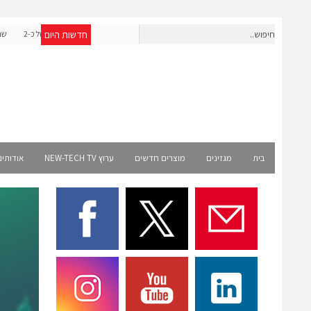
חדשות היום
אפולו פאוור תקים עבור אמזון פרויקט סולארי בצרפת בהיקף של כ-2
שניידר אלקטריק ו-AMD מש
מיליון שקל
בית
מגזינים
מוצרים חדשים
ערוץ NEW-TECH TV
אודותינ