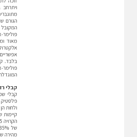
זוכה לתנ
ויתרחב ג
מתוגברים
הגורם שא
המקובל 
מאוד ומכ
בלבד. קב
פולימר-א
המוגדלת 
קבלי רד
קבלי שכ
פלסטיק ב
ולחות הן
קיימות ש
מהירה ש