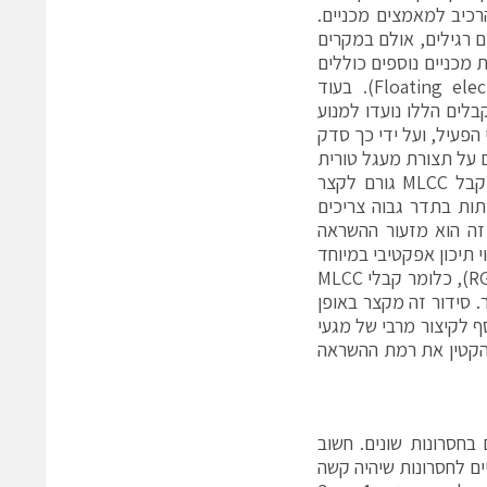
ידות הרכיב למאמצים מכניים.
ם רגילים, אולם במקרים
 מכניים נוספים כוללים
עיצובים בשיטת 'מצב פתוח' (Open mode) ו-'אלקטרודה צפה' (Floating electrode). בעוד
בלים הללו נועדו למנוע
ים את השטח הפנימי הפעיל, ועל ידי כך סדק
ם על תצורת מעגל טורית
אשר מיושמת בהצלחה בקבלי פילם (Film). נתק באחת מנקודות המגע של קבל MLCC גורם לקצר
תות בתדר גבוה צריכים
 זה הוא מזעור ההשראה
 שינוי תיכון אפקטיבי במיוחד
מסוג זה מתאפשר בקבלי גיאומטריה הפוכה (reverse-geometry, ובקיצור RGC‏), כלומר קבלי MLCC
 סידור זה מקצר באופן
 לקיצור מרבי של מגעי
אפשרת להקטין את רמת ההשראה
בחסרונות שונים. חשוב
ים לחסרונות שיהיה קשה