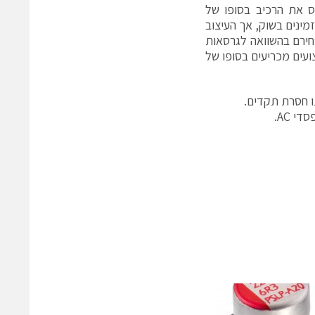
 את הרכיב בסופו של
בלי פילם עמידים ללחות (או Thermal Humidity Bias ובקיצור THB‏) זמינים בשוק, אך העיצוב
חירם בהשוואה לגרסאות
ועים מכריעים בסופו של