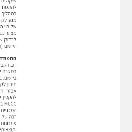
שיקולים 
בתהליך ז
של חיי ה
היישום (רא
התמודדו
ביישום. 
תיכון לק
אבזרי ה
להקטין י
המכניים 
רבה של ע
פתרונות 