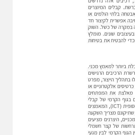
, רכיבים אלה נדרשים
ל קפיצת מתח ברשת. קבלים המיוצרים
בטחה בלתי הולמים או
בעיות – הם סיבה אפשרית לקיצור חד
ה במקרה של כשל. השוק
ים מסוג X ומסוג Y להגנה על מעגלים, בתצורות (SMD‏, THD) ובעיצובים שונים. מומלץ
דוק שיש להם אישורים רשמיים לפי התקנים הרלוונטיים של VDE/TÜV ו-UL כדי להבטיח את בטיחות
MLCC) מפגינים עמידות מוגבלת ביותר למאמץ מכני.
ה החלשה בשרשרת הרכיבים הרגישים
ו בתהליך הייצור, מפרט
כרטיסים אלקטרוניים או
ים מאלצת את המפתחים
ם בגוף הקרמי של קבלי
MLCC בנקודת ההלחמה. אם הפגמים הללו אינם מתגלים בבדיקה החשמלית הסופית (‏‏ICT), המאמצים
 שתיקונם מצריך השקעה
ניים, היצרנים מציעים
תרחשות של קצר חשמלי
מר בין הגוף הקרמי לבין מגעי