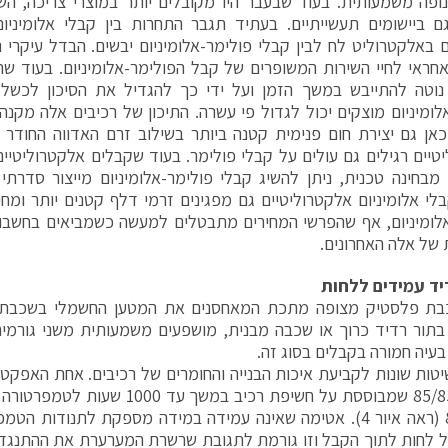
ופה משמעותית. בעוד שבעבר היו מקובלים יותר במוצרי צריכה, הש
ם ביישומים תעשייתיים. בעתיד תגבר התחרות בין קבלי אלומיניום
 באלקטרוליט לח לבין קבלי פולימר-אלומיניום יבשים. הבדל עיקרי נו
חראי לחיי השירות המשופרים של קבל הפולימר-אלומיניום. בעוד ש
נוטה להתייבש במשך הזמן ועל ידי כך להגדיל את הסיכון לכשל,
אן גם יצירת חום פנימית קטנה ביותר בשילוב זרם האדווה החודר ל
לי אלומיניום אלקטרוליטיים גם מפגינים זרמי דלף קטנים יותר ומח
לומיניום, אף שהפרשי המחירים מתבטלים למעשה כשמביאים בחשבון
של אלה האחרונים.
יד עמידים ללחות
בת פלסטיק מצופה מתכת המאחסנים את המטען החשמלי בשכבת
תור רדיד כרוך או שכבה מבנית, מושפעים משמעותית משני גורמים
 בעיה חמורה בקבלים בסוג זה.
יטות שונות לקביעת איכות הבנייה והחומרים של רכיבים. אחת האפקטי
של 85% (ראה איור 4). אטימה שאינה עמידה במידה מספקת לתנודו
ל לחות לתוך הקבל וזו גורמת לתגובת שרשרת המערערת את ההתנג