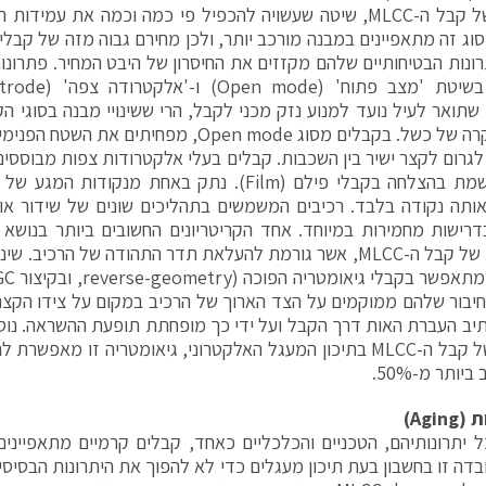
החיבור של קבל ה-MLCC, שיטה שעשויה להכפיל פי כמה וכמה את עמ
וג זה מתאפיינים במבנה מורכב יותר, ולכן מחירם גבוה מזה של קבלי
רונות הבטיחותיים שלהם מקזזים את החיסרון של היבט המחיר. פתרונות
שתואר לעיל נועד למנוע נזק מכני לקבל, הרי ששינויי מבנה בסוגי הק
קצר במקרה של כשל. בקבלים מסוג Open mode, מפחית
ל לגרום לקצר ישיר בין השכבות. קבלים בעלי אלקטרודות צפות מבוססי
ותה נקודה בלבד. רכיבים המשמשים בתהליכים שונים של שידור או
רישות מחמירות במיוחד. אחד הקריטריונים החשובים ביותר בנושא
הטפילית של קבל ה-MLCC, אשר גורמת להעלאת תדר התהודה של הרכיב.
יבור שלהם ממוקמים על הצד הארוך של הרכיב במקום על צידו הקצר.
יב העברת האות דרך הקבל ועל ידי כך מופחתת תופעת ההשראה. נוסף
החיבור של קבל ה-MLCC בתיכון המעגל האלקטרוני, גיאומטריה זו מ
יותר מ-50%.
Agi)
 יתרונותיהם, הטכניים והכלכליים כאחד, קבלים קרמיים מתאפיינים 
בדה זו בחשבון בעת תיכון מעגלים כדי לא להפוך את היתרונות הבסיסי