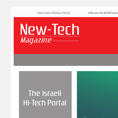
MediaTek אישרה את זיכרון ה-NOR Flash של Infineon
הרצליה מפעילה מערכת AI לניהול אדפטיבי של רמזורים