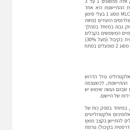
להתגבר עליהם. קבלי MLCC זמינים, תיאורטית, בארבעה סוגי מארזים, ורק אלה מהסוגים 1 עד 3
מת ההתיישנות היא אחד
הגורמים, אם לא החשוב ביניהם, שמשפיע על שיקולי הבחירה של רכיב. קבלי MLCC מסוג 1 בעלי סימון
הטולרנסים הזעירים (פחות
מים לדיוק גבוה במיוחד במהלך
רמיים המשמשים בקבלים
מסוג 2, שהנפוצים ביותר בהם הם X5R ו-X7R, עלולים להפגין ירידה משמעותית בקיבול (מעל 30%)
לאחר 1,000 שעות פעולה בלבד. תופעה דומה מתרחשת כאשר קבלים קרמיים מסוג 2 מופעלים במתח
אלקטרוליט נוזל הדרוש
ך ההתיישנות, לכשעצמה
ם שבהם נעשה שימוש יש
ות של היישום.
, במיוחד בספק כוח של
ומיניום אלקטרוליטיים
לים להתיישן בקצב מואץ
דרסטית בקיבול) גורמת