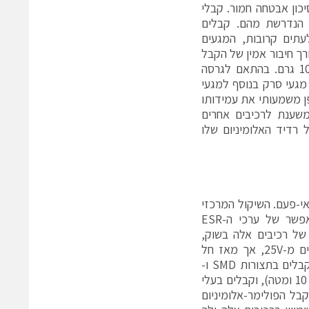
כון אבטחה חמור. קבלי
ל הנדרשת מהם. קבלים
ד. לעתים קרובות, המגעים
רך חיבור אמין של הקבל
ללוח האלקטרוני. המסה של רכיבים אלה נעה בין גרמים בודדים ליותר מ-100 גרם. בהתאם לגרסה
 מגעי סרק בנוסף למגעי
 משמעותי את עמידותו
משענת לרכיבים אחרים
 רדיד האלומיניום שלו
אי-פעם. השיקול המרכזי
המתייחס במיוחד לקבלי אלומיניום בעלי קיבול גבוה, הוא הקטנה ככל האפשר של ערכי ה-ESR
 הנלווים (ראה איור 3). עם הופעתם של רכיבים אלה בשוק,
אפשרויות הבחירה היו מצומצמות, במיוחד ברכיבים המיועדים למתחים נמוכים מ-‎25V, אך מאז חל
גידול מהיר במגוון האפשרויות. מגוון האפשרויות גדל גם בזכות הופעתם של קבלים בתצורות SMD ו-
THD. שיפור איכות הרכיבים הביא לערכי ESR בסדרי גודל של מיליאוהם (‎10 mΩ ומטה), וקבלים בעלי
ור סדרתי. הפיתוח של קבל הפולימר-אלומיניום