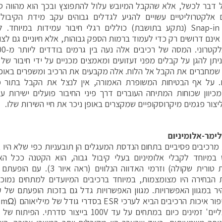
 דבר לכשל, אלא שהקבל המיובש עלול להתפוצץ ובכך הוא מהווה סי
ם אלקטרוליטיים עשויים להגיע לגדלים גבוהים עקב מידת הקיבו
בתצורת Snap-in (נתקע בתושבת) כוללים רגלי חיבור עמידות במיוח
אינם דרושים רק כדי לעמוד ברמות הספק גבוהות, אלא חיוניים גם לצו
 ניתן להגן על קבלים מפני זעזועים ומאמצים מכניים על ידי חיבור של
מחברים את הקבל אל הלוח. אלה מקבעים את הרכיב ומשפרים באופן
ם. על אף הבטיחות המשופרת האמורה, אין לנצל את הקבל בתור 
כיוון שכוחות המתיחה העוברים דרך פיני החיבור פועלים ישירות על
ליצור פגמים מיקרוסקופיים שמקצרים באופן ניכר את חיי השירות שלו.
ימר-אלומיניום
מרכיבים פסיביים בתחום הנדסת המעגלים הן תובעניות כפי שלא היו 
(התנגדות טורית שקולה) וזרמי האדווה
מגעי 'רגליים' זמינים כיום במתחים על עד ‎100V בייצ