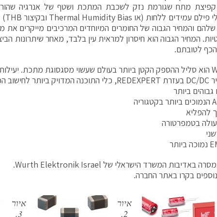
 קפיצת מתח שגורמת נזק לשכבת המתכת ושטף של אנרגיה שהורס
דבר. ק
להם והמחיר הגבוה של החומרים המיוחדים המרכיבים מייקרים את מ
ות. המחיר הגבוה הוא חיסרון למראית עין בלבד, מאחר שיתרונות הביצ
הכף לטובתם.
 חסרת תקדים.
לחישוב הפסדי AC.
גבוהים ביותר
עולה בטמפרטורה
שני
באדיבות המשרד הישראלי של Wurth Elektronik Israel.
וספים בקרו באתר החברה.
איור
איור
3.
2.