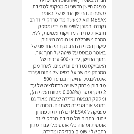
מציגה חיישן חדשני וקומפקטי למדידת
משטחים. החיישן החדש של באומר
MESAX הוא למעשה מד מרחק לייזר רב
נקודתי המוכן לשימוש מיידי ומספק
תוצאות מדידה מדויקות ואמינות, ללא
המרה משוכללת או תוכנה חיצונית.
עיקרון המדידה הרב נקודתי החדשני של
באומר מבוסס על שיטה של חתך אור.
בתוך החיישן, עד כ-600 ערכים של
האובייקט נמדדים ונרשמים. לאחר מכן
המרחק מחושב על בסיס של ניתוח ועיבוד
אינטליגנטי. החיישן דוגם עד 500
מדידות מרחק לשנייה ברזולוציה של עד
2 מיקרומטר (0.008% מטווח המדידה),
ומספק תוצאות מדידה יציבות מאוד גם
בתנאי אור וסביבה משתנים. תכונה זו
מעניקה ל MESAX יכולת לתת פתרון
ייחודי בתחום של מדידת מרחק לייזר
אופטית ומהווה כלי אופטימלי עבור מגוון
רחב של יישומים בבדיקה ומדידה.