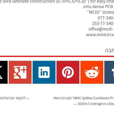
d wire laminate construction (0.70×0.32×0.20”) for easy int
into dense PCB 
ים: "MCDI"
office@mcdi-
www.minicircu
תבה
Mini-Circuits’ MMIC Splitter/Combiners Pr
←
לתקשר עם הגולשים במיר
→
20GHz Coverage in a Sin