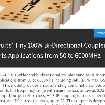
קטרונים
cuits’ Tiny 100W Bi-Directional Couple
ts Applications from 50 to 6000MHz
-16-63HP+ wideband bi-directional coupler handles RF inp
plications from 50 to 6000MHz including cellular, WiMax, G
e. This model provides an outstanding combination of per
r its full frequency range with mainline loss as low as 0.2
B input/output return loss, ±0.6dB coupling flatness (specif
s), and DC current passing up to 2A. The coupler is desig