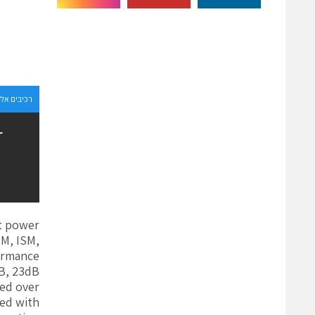
רכיבים אל
r
ut power
SM, ISM,
formance
dB, 23dB
ied over
ned with