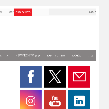
חדשות היום
חברת IAIG גייסה 6 מיליון דולר להקמת חברות תוכנה שנבנו מראש
לעידן ה-AI
Select 
בית
מגזינים
מוצרים חדשים
ערוץ NEW-TECH TV
אודותינ