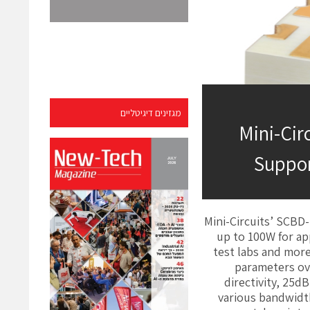
מגזינים דיגיטליים
Mini-Cir
Suppor
Mini-Circuits’ SCBD
up to 100W for ap
test labs and mor
parameters ove
directivity, 25d
various bandwidth