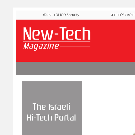
למנכ"ל החברה
OLIGO Security גייסה 60 מיליון דולר להרחבת פלטפורמ
ה-Runtime בעידן מתקפות ה-AI