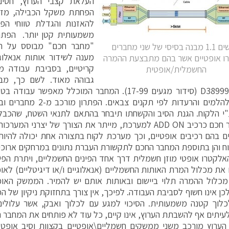
העלאת קצבי הערוץ, חסינו
הפחתת משקל הכבילה, מזעור
להאזנות והגדלת טווחי הפר
"מחבר חכם" מבוסס על תק
תרשים 1.1 מבנה בסיסי של שני מחברים
מענה לשידור אותות אנאלוגי
ו אופטיים אשר בהם מתבצעת ההמרה
קריטיים, בסביבת עבודה מ
החשמלית/אופטית
גבוהה מאוד. לשם כך, מב
מסדרת D38999 (סידור מגעים 17-99). המחבר המוכלל מאפש
עמידות להלמים והרעדות לפי תק
י הלקוח. הגנת הסיב והקשחתו תיבחר בהתאם לתנאי השטח, שהכבל 
של מחבר חכם כרכיב ADD ON למערכת, מייתר את הצורך של יצרני
 בהם רכיבים אופטיים, וכך מערכת לקוח בתצורה אחת יכולה להיו
ח והן בתוספת המחבר החכם לתקשורת העברת נתונים במרחקים ארוכים
לקטרו אופטי מוזן חשמלית דרך אחד הפינים החשמליים, ויתרת הפ
ת מכלול המרת האותות החשמליים (אנאלוגיים ו/או דיגיטליים) לאופ
מכלול ההמרה תלוי ביישום ובאותות אותם יש להמיר. הממשק האופ
כן אינו חשוף לסביבת העבודה. לפיכך, אין צורך בתחזוקת ניקיון של 
לוך קטנה משמעותית. הסיכוי למגע עם לכלוך ואבק, אשר עלולים 
לעיתים אף להשבתת הערוץ, אינו קיים, כל עוד לא פותחים את המחבר 
ערוץ מורכב משני ממשקים חשמליים\אופטיים בקצוות וסיב אופטי 