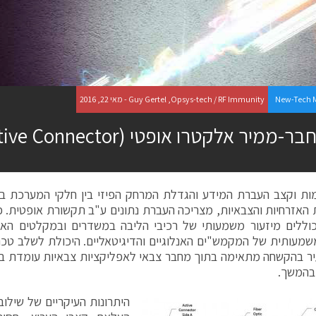
New-Tech 
Guy Gertel ,Opsys-tech / RF Immunity - מאי 22, 2016
ר-ממיר אלקטרו אופטי ACON (Active Connector)
ות וקצב העברת המידע והגדלת המרחק הפיזי בין חלקי המערכת בש
האזרחיות והצבאיות, מצריכה העברת נתונים ע"ב תקשורת אופטית. כמ
וללים מיזעור משמעותי של רכיבי הליבה במשדרים ובמקלטים האו
מעותית של המקמש"ים האנלוגיים והדיגיטאליים. היכולת לשלב טכנו
ר בהקשחה מתאימה בתוך מחבר צבאי לאפליקציות צבאיות עומדת בב
בהמשך.
היתרונות העיקריים של שילו