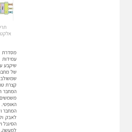
אלקטר
שיקבע ע"
שמשולבים
קצרת טוו
המחבר הא
משמשים א
האופטי. 
המחבר ול
לאבק ולכ
הסיגנל ו
למעשה, ה