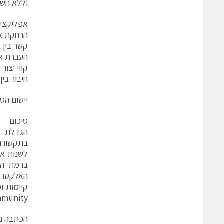
וללא חשש
אפליקציו
הרחקת א
קשר בין 
העברת או
קווי יצור
חיבור בין
יישום הטכ
סיכום
הגדלת ה
בתקשורת 
לשנות את
ברמת המ
האלקטרו 
RF Immunity מיבנה, את
הכתבה נ