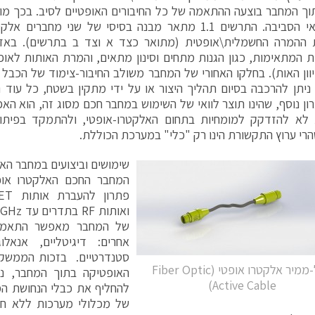
ך המחבר בוצעה ההתאמה של כל החיבורים האופטיים לסיב. בכך מוגנ
מפני תנאי הסביבה. התרשים 1.1 מתאר מבנה בסיסי של שני מח
ההמרה החשמלית\אופטית (מתואר כצד א וצד ב בתרשים). באזור
 המתאימות, כגון הגנות מתחים וסינון מתאים, והמרת האותות לאו
יוון האות). בחלקו האחורי של המחבר משולב החיבור-צימוד של הכבל
 ניתן להרכבה בסיום תהליך היצור או על ידי מתקין בשטח, כל עוד
רון נוסף, שהינו תוצר לוואי של השימוש במחבר חכם מסוג זה, הוא ה
לא להזדקק למומחיות בתחום האלקטרו-אופטי, ולהתמקד בפיתוח 
רי ערוץ התקשורת הינו רק "כלי" במערכת הכוללת.
שימושים וביצועים במחבר הא
המחבר החכם האלקטרו אופ
של המחבר מאפשר התאמת 
אחרים: דיגיטליים, אנאלו
סטנדרטיים. בזכות הממשק 
כבל-ממיר אלקטרו אופטי (Fiber Optic
האופטיקה בתוך המחבר, ני
Active Cable)
להחליף את כבלי הנחושת המ
של מכלולי מערכות ללא חש