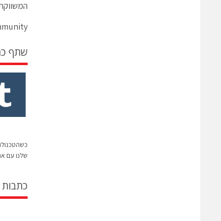
המשווקת את Immunity
Immunity
שתף כ
כשהטכנולו
שלנו עם א
כתבות 