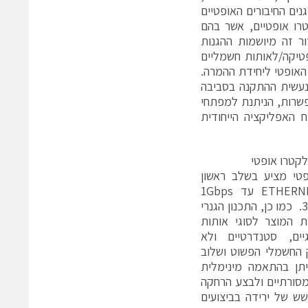
ים החיבורים האופטיים
ברים אלקטרו אופטיים, אשר בהם
 זה מיושמות ההגנות
פטיקה/לאותות חשמליים
 האופטי ליחידת ההמרה.
 נעשית ההתקנה בסביבה
אפשרות, הניתנת למפתחי
האפליקציה הייחודית
לקטרו אופטי
טי מציע בשלב ראשון
פתרון להעברת אותות ETHERNET עד 1Gbps
ואותות RF בתדרים עד 3GHz. כמו כן, התכנון הגנרי
המוצר לסוגי אותות
גיים, סטנדרטיים ולא
החשמלי הפשוט ושלוב
תן בהתאמה מינימלית
סורתיים ולבצע הרחקה
ש של ירידה בביצועים