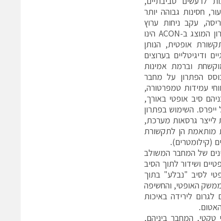
ת לרעשים סביבתיים,
, חסינות גבוהה יותר
יסה, עקב ניחות ערוץ
משמעותית קטן יותר. הפתרון המוצג ב-ACON הינו
שורת אופטית, הנותן
ים ודיגיטליים בערוצים
וקשחת וברמת אמינות
וסס הפתרון על מחבר
ר עבודה בטווחי עמידות טמפרטורה,
נים צבאים. הפתרון מורכב מ-2 מחברים ובניהם סיב אופטי באורך,
ייפרס. השימוש בפתרון
 המערכות לייצר גרסאות מערכת,
ת מותאמת הן לתקשורת
 (קילומטרים).
ינים של המחבר המשולב
טיים ושידור לתוך הסיב
טי לסיב "נבלע" בתוך
הממשק האופטי, והחשיפה
לגרום לירידה באיכות
האטום.
טקטי, המחבר ביניהם,