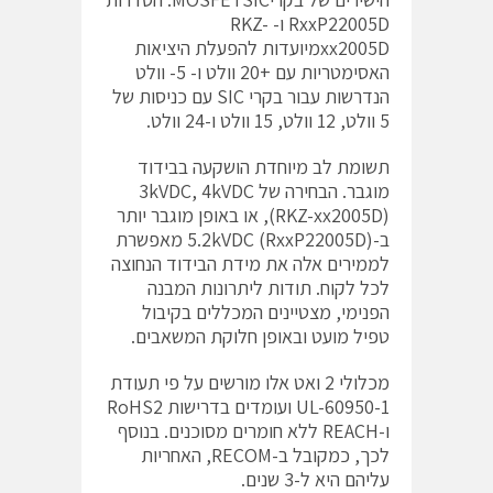
RxxP22005D ו- RKZ-
xx2005Dמיועדות להפעלת היציאות
האסימטריות עם +20 וולט ו- 5- וולט
הנדרשות עבור בקרי SIC עם כניסות של
5 וולט, 12 וולט, 15 וולט ו-24 וולט.
תשומת לב מיוחדת הושקעה בבידוד
מוגבר. הבחירה של 3kVDC, 4kVDC
(RKZ-xx2005D), או באופן מוגבר יותר
ב-5.2kVDC (RxxP22005D) מאפשרת
לממירים אלה את מידת הבידוד הנחוצה
לכל לקוח. תודות ליתרונות המבנה
הפנימי, מצטיינים המכללים בקיבול
טפיל מועט ובאופן חלוקת המשאבים.
מכלולי 2 ואט אלו מורשים על פי תעודת
UL-60950-1 ועומדים בדרישות RoHS2
ו-REACH ללא חומרים מסוכנים. בנוסף
לכך, כמקובל ב-RECOM, האחריות
עליהם היא ל-3 שנים.