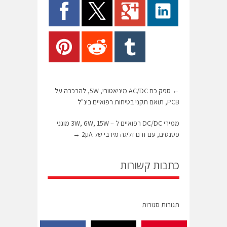
←
ספק כח AC/DC מיניאטורי, 5W, להרכבה על
PCB, תואם תקני בטיחות רפואיים בינ"ל
ממירי DC/DC רפואיים ל – 3W, 6W, 15W מוגני
פטנטים, עם זרם זליגה מירבי של 2µA
→
כתבות קשורות
תגובות סגורות