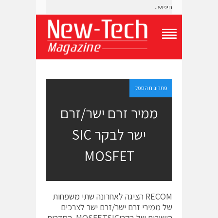
T
o
g
g
l
e
פתרונות הספק
N
a
ממיר זרם ישר/זרם
v
i
ישר לבקר SIC
g
a
t
MOSFET
i
o
n
M
e
RECOM הציגה לאחרונה שתי משפחות
n
של ממירי זרם ישר/זרם ישר לצרכים
u
הישירים של בקריMOSFETSIC. הסדרות