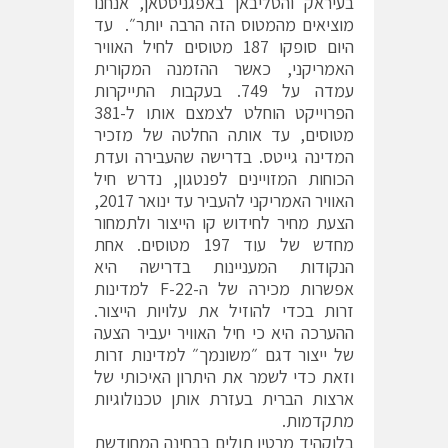
בעיראק והטליבאן באפגניסטאן, אנחנו
מוציאים מהמטוס הזה הרבה יותר״. עד
היום סופקו 187 מטוסים לחיל האוויר
האמריקני, כאשר ההזמנה המקורית
עמדה על 749. בעקבות התייקרות
הפרוייקט הוחלט לצמצם אותו ל-381
מטוסים, עד אותה החלטה של מזכיר
המדינה גייטס. בדרישה שהעבירה ועדת
הכוחות המזויינים לפנטגון, נדרש חיל
האוויר האמריקני להעביר עד ינואר 2017,
הצעת מחיר לחידוש קו הייצור ולתמחור
מחדש של עוד 197 מטוסים. אחת
הנקודות המעניינות בדרישה היא
אפשרות מכירה של ה-F-22 למדינות
זרות בכדי להוזיל את עלויות הייצור.
ההערכה היא כי חיל האוויר יעביר הצעה
של ייצור דגם ״משונמך״ למדינות זרות
וזאת כדי לשמר את היתרון האיכותי של
ארצות הברית בעזרת אותן טכנולוגיות
מתקדמות.
בלוקהיד מרטין תולים בבחינה המחודשת