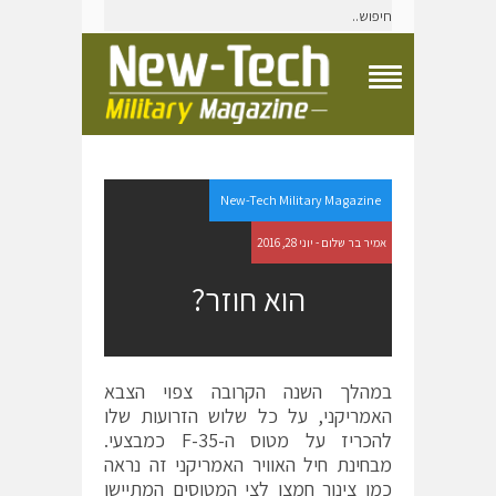
T
o
g
g
l
e
New-Tech Military Magazine
N
a
אמיר בר שלום - יוני 28, 2016
v
i
הוא חוזר?
g
a
t
i
o
במהלך השנה הקרובה צפוי הצבא
n
האמריקני, על כל שלוש הזרועות שלו
M
e
להכריז על מטוס ה-F-35 כמבצעי.
n
מבחינת חיל האוויר האמריקני זה נראה
u
כמו צינור חמצן לצי המטוסים המתיישן