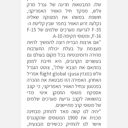
שלו. התבטאות חריגה של גנרל מרק
וולש, מפקד חיל האוויר האמריקני,
חושפת במשהו את המצוקה שאליה
נקלעה זרוע האוויר בתפר שבין קליטת ה-
F-35 לגריעת מערכים שלמים של F-15
,F-16 ומטוסי תקיפה A-10.
"אם ארצות הברית רוצה להמשיך להיות
מעצמת על בעלת יכולת התערבות
מהירה ודומיננטיות בכל מקום בעולם גם
בעשורים הקרובים, היא חייבת לממן
בהתאם את הצבא שלה", צוטט הגנרל
וולש במגזין flight global cjusa אפריל
האחרון. האמירה הזו מבטאת את ההכרה
בפנטגון ובחיל האוויר האמריקני, כי קצב
אספקת מטוסי החמקן איטי מדי
בהשוואה לקצב גריעת מערכים שלמים
של מטוסי קרב מתיישנים.
"יהיה לנו קשה מאד לתחזק מבחינה
מכנית את 1900 המטוסים שהקונגרס
אישר לנו להחזיק ככשירים מבצעית,