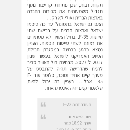
תקוות רבות, שכן פתיחת קו ייצור נוסף
תגדיל משמעותית את מכירות החברה
בארצות הברית ואולי לא רק…
האם גם ישראל בתמונה? עד כה סיכמו
ישראל וארצות הברית על רכישת שתי
טייסות F-35, בחיל האוויר לא מסתירים
את רצונם לשתי טייסות נוספות. העניין
נמצא כרגע בבחינה במסגרת חבילת
הסיוע האמריקני לישראל בעשור שבין
2017 ל-2027. מבחינת חיל האוויר סביר
להניח שהדרישה תהיה להתבסס על
מערך קיים אחיד ומוכר, כלומר עוד F-
35. אבל… בעניין זה יכול להיות
שלאמריקנים יהיה אינטרס אחר.
תעודת זהות F-22
צוות: טייס אחד
אורך: 18.92 מטר
מוטת כנף: 13.56 מטר