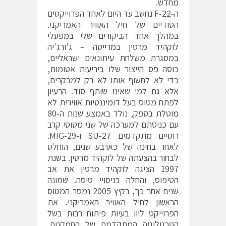
מחדש.
ה-F-22 נחשב עד היום לאחד הפרוייקטים
הסודיים של חיל האוויר האמריקני.
במהלך אחד הביקורים שלי במפעלי
לוקהיד מרטין במרייטה – ג’ורג'יה
במסגרת משלחת עיתונאים ישראליים,
כוסה פס הייצור שלו ביריעות אטומות,
כדי לא לחשוף אותו לא רק למבקרים,
אלא גם למי שאינו שותף סוד. הרעיון
לפתח מטוס בעל דומיננטיות אווירית לא
מוטלת בספק, נולד באמצע שנות ה-80
עם כניסתם למערכה של שני מטוסי קרב
רוסיים מתקדמים SU-27 ו-MIG-29.
לאחר בחינה של כארבע שנים, הוחלט
לבחור בהצעתה של לוקהיד מרטין. בשנת
1997 הציגה לוקהיד מרטין את אב
הטיפוס, והחלה בניסויי טיסה. שמונה
שנים אחר כך, בקיץ 2005 נמסר המטוס
הראשון לחיל האוויר האמריקני. את
הפרוייקט ליוו בעיות פיתוח רבות בשל
הטכנולוגיה המתקדמת של החמקנות.