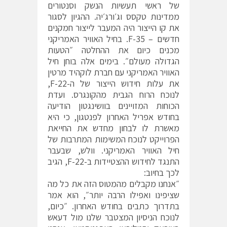
של ראשי תעשיות הנשק וסנטורים
ממדינות טקסס וג׳ורג׳יה. ההגיון לסגור
את קו הייצור היה המעבר לייצור חמקנים
חדשים – F-35. בחיל האוויר האמריקני
מכנים כיום את ההחלטה ״הטעות
הגדולה מעולם״. בימים אלה בוחן חיל
האוויר האמריקני עם חברת לוקהיד מרטין
את עלות חידוש הייצור של ה-F-22,
לנוכח הרוח הגבית מהקונגרס. ועדת
הכוחות המזויינים בוושינגטון הודיעה
בחודש אפריל האחרון לפנטגון, כי היא
מאשרת לו לבחון מחדש את החייאת
הפרוייקט לנוכח המשימות המתרבות של
חיל האוויר האמריקני. וולש, שבעבר
התנגד לחידוש ההצטיידות ב-F-22, הגיב
לכך בחיוב:
״אנחנו מקבלים מהמטוס הזה את כל מה
שציפינו ואפילו הרבה יותר״, הוא אמר
בתדרוך כתבים בחודש האחרון. ״כיום,
לנוכח הניסיון המצטבר שלנו מול דעאש