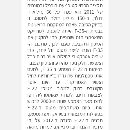
תקציב הפרוייקט כמעט הוכפל ובמונחים
של 2011 הוא עמד על 66 מיליארד
דולר, כ-150 מיליון דולר למטוס. זו
בדיוק הסיבה שאחת המסקנות הראשונות
בבניית ה-F-35 הייתה להכניס לפרוייקט
השאפתני הזה שותפים, כדי להקטין את
הסיכון התקציבי. מעבר לכך, מתכנני ה-
F-35 הונחו לייצר מטוס זול יותר, כדי
שיהיה אטרקטיבי לחילות אוויר רבים ככל
האפשר. חלק ניכר מהידע והניסיון שנצבר
בפיתוח ה-F-22 הוטמע ב-F-35, למעט
אותן טכנולגיות שהוגדרו כ״ייחודיות לחיל
האוויר האמריקני״. עד היום אוסר
הקונגרס בחוק למכור מטוסי F-22
לצבאות זרים, למרות שאוסטרליה ויפן
לחצו מאד באמצע שנות ה-2000 לרכוש
אותו. כיום משתתפים מטוסי ה-F-22
בפעילות המבצעית בעיראק ואפגינסטאן.
תכנית ה-F-22 נסגרה ב-2012 על ידי
מזכיר ההגנה רוברט גייטס, למרות מחאה