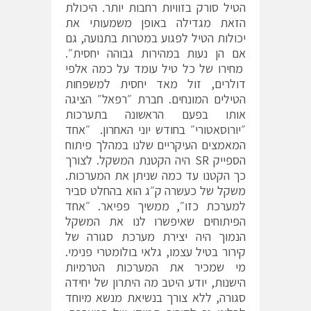
הטיל סורק בזוויות רחבות יותר. היכולת
הזאת מגדילה באופן משמעותי את
יכולות הטיל לפגוע במטרות בתנועה, גם
אם הן נעות במהירות גבוהה יחסית״.
מחירו של כל טיל עומד על כמה אלפי
דולרים, זול מאד יחסית למשפחות
הטילים המונחים. חברת ״רפאל״ הציגה
אותו בפעם הראשונה בתערכות
״יורוסאטורי״ בחודש יוני האחרון. ״אחד
המאמצים העיקריים שלנו במהלך פיתוח
הספייק SR היה הקטנת המשקל. לצורך
כך הקטנו עד כמה שניתן את המערכות.
משקל של כעשרה ק״ג הוא בהחלט סביר
למערכת כזו״, ממשיך פפיאר. ״אחד
הפיתוחים שאיפשרו לנו את המשקל
הנמוך היה יצירת מערכת סגורה של
קירור בטיל עצמו, גלאי בולומטרי פנימי.
מי שמכיר את המערכות הטרמיות
הישנות, יודע היטב מה היתרון של יחידה
סגורה, ללא צורך בנשיאת מנשא מיוחד