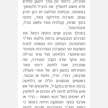
מתכלה, כלומר אין צורך לטעון מחדש
אלא פשוט להשליך את הזביל ולהמשיך
במשימה. מבחינת הפלוגה יש כאן יתרון
עצום. מערכת מדוייקת מאד, זמינה
בתוך שניות, קטלנית מאד וחשוב מכל,
אינהרנטית״.
במהלך ארבע שנים ניתחה רפאל את
הצרכים המבצעיים ברמת פלוגת החי"ר
המתמרנת. הבחינה הזו נעשתה לנוכח
השתנות פני המערכה המודרנית והמימד
הא-סימטרי. הלחימה מול טרור וגרילה
הוא עיקר שדה הקרב המודרני, מה
שמכתיב אופי לחימה דינמי מאד
המתרחש במגוון רחב של אזורי פעולה:
אורבאני, כפרי, הררי, פתוח או מבוצר.
בשטחים מהסוגים הללו או בלחימה
בכמה אזורים במקביל, אלמנטים של אש
סיוע עלולים להיות לא זמינים או לחלופין
לא ישימים בשל תנאי השטח – הררי או
אורבני צפוף. המסקנה הייתה כאמור כי
כוחות החי"ר המודרנים חייבים להיות