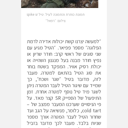
תמונת כותרת והתמונה לעיל: טיל spike sr
צילום: ״רפאל״
״למעשה יצרנו קשת יכולות אדירה לרמת
הפלוגה״ מספר פפיאר. ״הטיל מגיע עם
שני סוגים של ראשי קרב: חודר שריון או
נפיץ חודר מבנה בעל מנגנון השהייה או
יכולת רסיק אוויר. המפקד בשטח בוחר
את סוג הטיל בהתאם למטרה. מעבר
לזה, מדובר בטיל ״שגר ושכח״, כך
שמייד עם שיגור הטיל לעבר המטרה ניתן
לשגר מיד טיל נוסף למטרה אחרת. זמן
התיפעול של הספייק SR קצר מאד. על
פי הניסויים שערכנו המעבר ממצב של –
cold tart, כלומר, מנשיאה על הגב ועד
שחרור הטיל לעבר המטרה אורך מספר
שניות בלבד. מעבר לכך מדובר בזביל