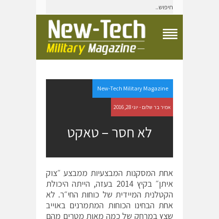
T
o
g
g
l
e
New-Tech Military Magazine
N
a
אמיר בר שלום - יוני 28, 2016
v
i
לא חסר – טאקט
g
a
t
i
o
אחת המסקנות המבצעיות ממבצע ״צוק
n
איתן״ בקיץ 2014 בעזה, הייתה היכולת
M
e
הקטלנית המיידית של כוחות החי״ר. לא
n
אחת הבחינו הכוחות המתמרנים באוייב
u
שצץ במרחק של כמה מאות מטרים מהם