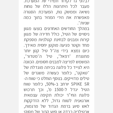
לבלוני גז לקירור תמידי של המערכת.
מעבר לכל היתרונות הללו של נוחות
נשיאה וממשק נוח, המערכת הסגורה
מאפשרת את הירי המהיר בתוך כמה
שניות״.
במהלך החודשים האחרונים בוצעו מגוון
ניסויים של הטיל, כולל חדירה של מגוון
קירות ומבנים לבחינת קטלניות מספקת
מחד וקוטר פגיעה מוקטן יחסית מאידך.
כיום נמצא בידי צה״ל טיל קטן יותר
מתוצרת ״רפאל״, טיל ה״מטדור״,
המשמש לפריצה למבנים חסומים. הכוונה
היא לצייד כל פלוגה בכיתה מוגדלת של
״טאקט״, כלומר כעשרה משגרים של
טילים מדוייקים. בנוסף הוחלט כי טווח ה-
SPIKE SR יורחב ב-50%, כלומר טווח
הטיל יגדל ל-1500 מ', וכך תרכוש
פלוגת החי"ר יכולת תקיפה עצמאית
אורגאנית לטווח גדול, ללא הזדקקות
לאש סיוע ברמת הגדוד של מרגמות,
ארטילריה כבדה או סיוע קרוב של מסוקי