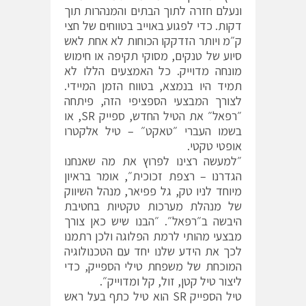
ונעלם חזרה לתוך הבתים והמנהרות תוך
דקות. כדי לפגוע באוייב בטווחים של חצי
ק״מ ויותר הזדקקו הכוחות לא אחת לאש
סיוע של טנקים, מסוקי תקיפה או חימוש
מונחה מדוייק. כל האמצעים הללו לא
תמיד היו בנמצא, בטווח הזמן המיידי.
לצורך המבצעי הספציפי הזה, פיתחה
״רפאל״ את הטיל החדש, ספייק SR, או
בשמו העברי ״טאקט״ – טיל אלקטרו
אופטי טקטי.
״למעשה רצינו לפרוץ את מה שאנחנו
הגדרנו – רצפת זכוכית״, אומר בראיון
מיוחד לניו טק, גל פפיאר, מנהל השיווק
של מנהלת מערכות טקטיות בחטיבת
היבשה ב״רפאל״. ״הבנו שיש כאן צורך
מבצעי מהותי לרמת הפלוגה ולכן רתמנו
לכך את הידע שלנו יחד עם הטכנולוגיה
המוכחת של משפחת טילי הספייק, כדי
ליצור טיל קטן, זול, קל ומדוייק״.
טיל הספייק SR הוא טיל כתף בעל ראש