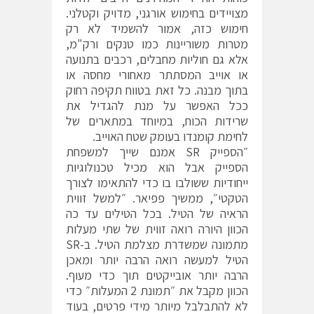
מצויידים בחימוש אורגני, מדויק וקטלני.
חימוש כזה, אמור להשמיד לא רק
מטרות משוריינות כמו טנקים ורק"מ,
אלא גם חוליות מחבלים, רכבים בתנועה
או אוייב המסתתר מאחורי מחסה או
בתוך מבנה. כל זאת בטווח תקיפה רחוק
ככל האפשר על מנת להגדיל את
שרידות הכוח, במיוחד במתארים של
לחימת קומנדו בעומק שטח האוייב.
״הספייק SR אמנם שייך למשפחת
הספייק אבל הוא מכיל טכנולוגיות
ייחודיות ששולבו בו כדי להתאימו לצורך
הטקטי״, ממשיך פפיאר. ״למשל זווית
הראיה של הטיל. בכל הטילים עד כה
הכוון היורה רואה זווית של שתי מעלות
מתמונה שמשדרת מצלמת הטיל. ב-SR
הטיל למעשה רואה הרבה יותר ומאכן
הרבה יותר אובייקטים תוך כדי מעוף.
הכוון מקבל את ״תמונת 2 המעלות״ כדי
לא להתבלבל מיותר מידי פרטים, בעוד