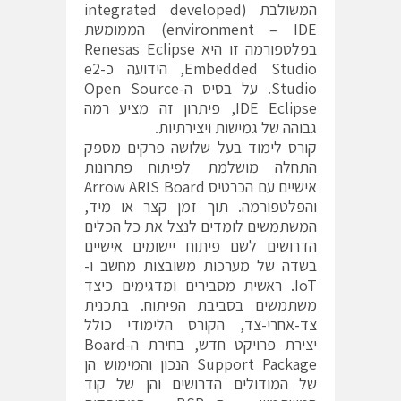
המשולבת (integrated developed
environment – IDE) הממומשת
בפלטפורמה זו היא Renesas Eclipse
Embedded Studio, הידועה כ-e2
Studio. על בסיס ה-Open Source
IDE Eclipse, פיתרון זה מציע רמה
גבוהה של גמישות ויצירתיות.
קורס לימוד בעל שלושה פרקים מספק
התחלה מושלמת לפיתוח פתרונות
אישיים עם הכרטיס Arrow ARIS Board
והפלטפורמה. תוך זמן קצר או מיד,
המשתמשים לומדים לנצל את כל הכלים
הדרושים לשם פיתוח יישומים אישיים
בשדה של מערכות משובצות מחשב ו-
IoT. ראשית מסבירים ומדגימים כיצד
משתמשים בסביבת הפיתוח. בתכנית
צד-אחרי-צד, הקורס הלימודי כולל
יצירת פרויקט חדש, בחירת ה-Board
Support Package הנכון והמימוש הן
של המודולים הדרושים והן של קוד