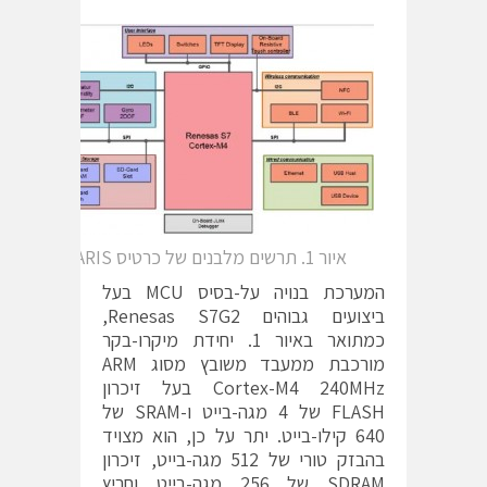
איור 1. תרשים מלבנים של כרטיס ARIS
המערכת בנויה על-בסיס MCU בעל
ביצועים גבוהים Renesas S7G2,
כמתואר באיור 1. יחידת מיקרו-בקר
מורכבת ממעבד משובץ מסוג ARM
Cortex-M4 240MHz בעל זיכרון
FLASH של 4 מגה-בייט ו-SRAM של
640 קילו-בייט. יתר על כן, הוא מצויד
בהבזק טורי של 512 מגה-בייט, זיכרון
SDRAM של 256 מגה-בייט וחריץ