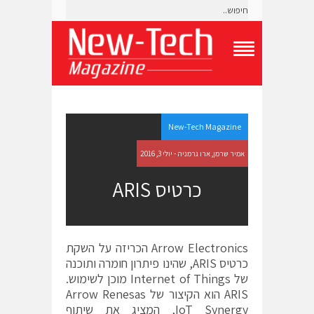
T
o
g
g
l
e
New-Tech Magazine
N
a
אמיר שרמן, ארו גרמניה - יולי 3, 2016
v
i
כרטיס ARIS
g
a
t
i
o
Arrow Electronics הכריזה על השקת
n
כרטיס ARIS, שהינו פיתרון חומרה ותוכנה
M
e
של Internet of Things מוכן לשימוש.
n
ARIS הוא הקיצור של Arrow Renesas
u
IoT Synergy, המציג את שיתוף