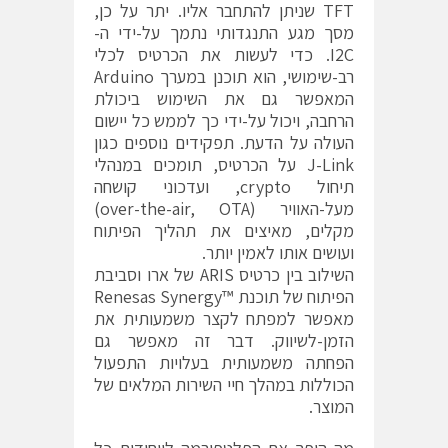
TFT שניתן להתחבר אליו. יתר על כן,
מסך מגע התנגדותי נתמך על-ידי ה-
I2C. כדי לעשות את הכרטיס לכלי
רב-שימושי, הוא תוכנן במערך Arduino
המאפשר גם את השימוש ביכולת
הרחבה, ויכול על-ידי כך לממש כל יישום
העולה על הדעת. תפקידים נוספים כגון
J-Link על הכרטיס, תומכים במנהלי
תיחול crypto, ועדכוני קושחה
מעל-האוויר (over-the-air, OTA)
מקלים, מאיצים את תהליך הפיתוח
ועושים אותו לאמין יותר.
השילוב בין כרטיס ARIS של ארו וסביבת
הפיתוח של תוכנת ™Renesas Synergy
מאפשר למפתח לקצר משמעותית את
הזמן-לשיווק. דבר זה מאפשר גם
הפחתה משמעותית בעלויות התפעול
הכוללות במהלך חיי השירות המלאים של
המוצר.