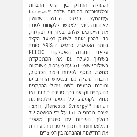
הפעולה ההדוק בין שתי החברות
ופלטפורמת הפיתוח שלהם ™Renesas
Synergy. כרטיס ה-IoT שהושק
לאחרונה מיועד לאפשר ללקוחות לפתח
את היישומים שלהם במהירות ובקלות,
כדי להכין אותם לשיווק במועד הקצר
ביותר האפשרי. כרטיס ה-ARIS פותח
על-ידי החברה האיטלקית RELOC
בשיתוף פעולה עם ארו המתמקדת
בשילוב יישומי IoT עם מערכות משובצות
מחשב. בנוסף לפיתוח וייצור הכרטיס,
החברה טיפלה גם במימוש הדרייברים
ותוכנת הביניים לשם ניהול ההתקנים
ההיקפיים וקבעה בכך סביבת פיתוח IoT
מחוץ לקופסה. על בסיס פלטפורמת
הפיתוח ™Renesas Synergy, הואצה
יצירת תכנוני ה-IoT על-ידי הפשטה של
תהליך הפיתוח עם פיתרון מוסמך
במלואו וחומרת תכנון מיטבית המעודדת
את החדשנות וההבחנה בין המוצרים.