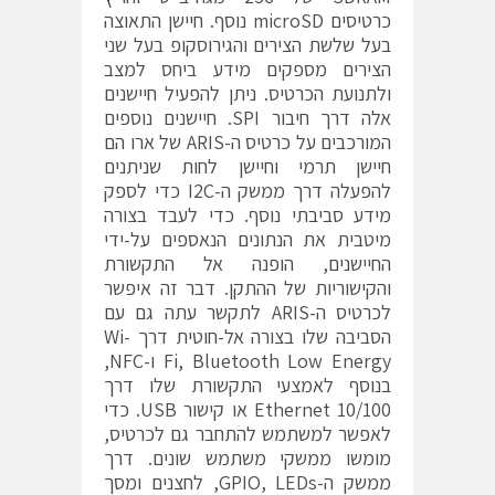
כרטיסים microSD נוסף. חיישן התאוצה
בעל שלשת הצירים והגירוסקופ בעל שני
הצירים מספקים מידע ביחס למצב
ולתנועת הכרטיס. ניתן להפעיל חיישנים
אלה דרך חיבור SPI. חיישנים נוספים
המורכבים על כרטיס ה-ARIS של ארו הם
חיישן תרמי וחיישן לחות שניתנים
להפעלה דרך ממשק ה-I2C כדי לספק
מידע סביבתי נוסף. כדי לעבד בצורה
מיטבית את הנתונים הנאספים על-ידי
החיישנים, הופנה אל התקשורת
והקישוריות של ההתקן. דבר זה איפשר
לכרטיס ה-ARIS לתקשר עתה גם עם
הסביבה שלו בצורה אל-חוטית דרך Wi-
Fi, Bluetooth Low Energy ו-NFC,
בנוסף לאמצעי התקשורת שלו דרך
Ethernet 10/100 או קישור USB. כדי
לאפשר למשתמש להתחבר גם לכרטיס,
מומשו ממשקי משתמש שונים. דרך
ממשק ה-GPIO, LEDs, לחצנים ומסך