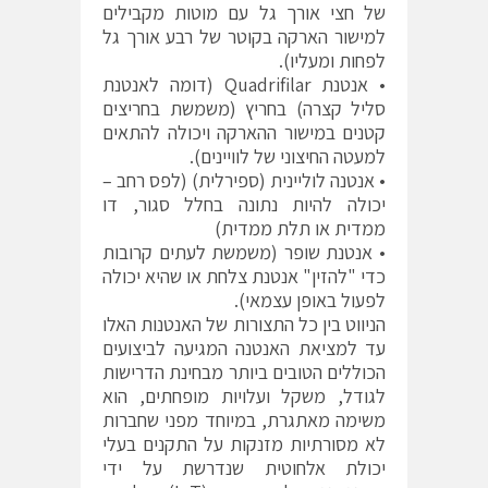
של חצי אורך גל עם מוטות מקבילים
למישור הארקה בקוטר של רבע אורך גל
לפחות ומעליו).
• אנטנת Quadrifilar (דומה לאנטנת
סליל קצרה) בחריץ (משמשת בחריצים
קטנים במישור ההארקה ויכולה להתאים
למעטה החיצוני של לוויינים).
• אנטנה לוליינית (ספירלית) (לפס רחב –
יכולה להיות נתונה בחלל סגור, דו
ממדית או תלת ממדית)
• אנטנת שופר (משמשת לעתים קרובות
כדי "להזין" אנטנת צלחת או שהיא יכולה
לפעול באופן עצמאי).
הניווט בין כל התצורות של האנטנות האלו
עד למציאת האנטנה המגיעה לביצועים
הכוללים הטובים ביותר מבחינת הדרישות
לגודל, משקל ועלויות מופחתים, הוא
משימה מאתגרת, במיוחד מפני שחברות
לא מסורתיות מזנקות על התקנים בעלי
יכולת אלחוטית שנדרשת על ידי