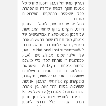
תהליך מהיר של תכנון ותכנון מחדש של
אנטנה הופך לבעיה שגדלה ומתפתחת
ככל שמספר ההתקנים האלחוטיים
מתרבה.
כחלופה או כתוספת לתהליך התכנון
הידני, חוקרים בדקו שיטות המבוססות
על תכנון ואופטימיזציה אבולוציוניים של
אנטנה, מאז תחילת שנות התשעים. אחת
הטכניקות המוצלחות במיוחד של חברת
National Instruments/AWR מבוססת
על אלגוריתמים אבולוציוניים (EA).
טכנולוגיה זו פותחה לכדי כלי מושלם
לניתוח אנטנות – AntSyn – ומשמשת
בהצלחה חברות וגופים ממשלתיים
שפועלים בשוקי החלל-אוויר, תקשורת
ואלקטרוניקה אלחוטית לתכנון אנטנות
שפועלות בטווח התדירויות בין מתחת
לתדר גבוה (2 מגה הרץ) עד מעל פס Ka
. בניגוד לחודשי אדם של זמן תכנון
הנדסי שבדרך כלל נדרש לתכנון