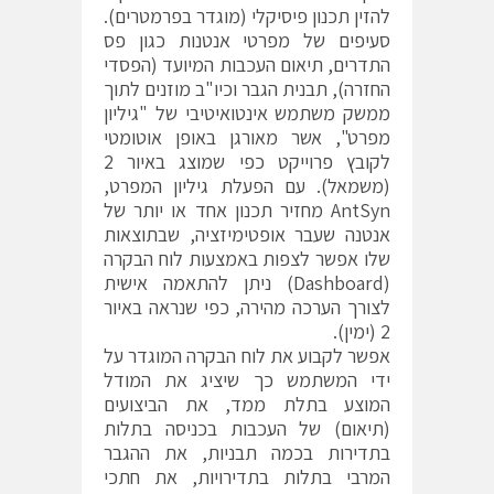
להזין תכנון פיסיקלי (מוגדר בפרמטרים).
סעיפים של מפרטי אנטנות כגון פס
התדרים, תיאום העכבות המיועד (הפסדי
החזרה), תבנית הגבר וכיו"ב מוזנים לתוך
ממשק משתמש אינטואיטיבי של "גיליון
מפרט", אשר מאורגן באופן אוטומטי
לקובץ פרוייקט כפי שמוצג באיור 2
(משמאל). עם הפעלת גיליון המפרט,
AntSyn מחזיר תכנון אחד או יותר של
אנטנה שעבר אופטימיזציה, שבתוצאות
שלו אפשר לצפות באמצעות לוח הבקרה
(Dashboard) ניתן להתאמה אישית
לצורך הערכה מהירה, כפי שנראה באיור
2 (ימין).
אפשר לקבוע את לוח הבקרה המוגדר על
ידי המשתמש כך שיציג את המודל
המוצע בתלת ממד, את הביצועים
(תיאום) של העכבות בכניסה בתלות
בתדירות בכמה תבניות, את ההגבר
המרבי בתלות בתדירויות, את חתכי