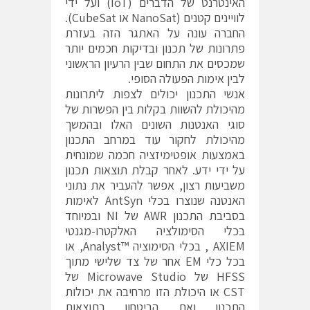
האינטרנט של הדברים (IoT) ועל ידי
לוויינים קטנים (NanoSat או CubeSat).
החברה עונה על האתגר הזה בעזרת
פתרונות של תכנון ובדיקות חכמים יותר
שמכסים את התחום שבין הרעיון הראשוני
לבין אימות הפעולה הסופי.
אנשי התכנון יכולים לצפות ליתרונות
מהיכולת להשוות בקלות בין הפשרות של
סוגי האנטנות השונים האלו ובהמשך
מהיכולת לחקור עוד במרחב התכנון
באמצעות אופטימיזציה חכמה שמונחית
על ידי ידע. לאחר קבלת תוצאות תכנון
משביעות רצון, אפשר להעביר את נתוני
האנטנה שנוצרו בכלי AntSyn לאימות
בסביבת התכנון AWR של NI ובמיוחד
בכלי הסימולציה האלקטרו-מגנטי
AXIEM , בכלי הסימוציה ™Analyst, או
בכל כלי EM אחר של צד שלישי מתוך
HFSS של Microwave Studio של
CST או היכולת הזו מרחיבה את יכולות
התכנון ואת הביטחון בתוצאות