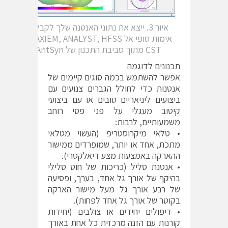
איור 3. ייצא את נתוני האנטנה שלך לקבלת
אימות סופי אל AXIEM, ANALYST, HFSS או
CST מתוך סביבת התכנון של AntSyn
תכנונים לדוגמה
אפשר להשתמש בכמה סוגים קיימים של
אנטנות כדי לחולל הגברים צנועים עם
ביצועים ליניאריים טובים או עם ביצועי
קיטוב מעגלי על פני פסי רוחב
משמעותיים, לרבות:
• טלאי מיקרוסטריפ (העשוי מטלאי
מתכת, אחד או יותר, שמופרדים ממישור
ההארקה באמצעות מצע דיאלקטרי).
• אנטנת סליל (כריכות של חוט סלילי
בהיקף של אורך גל אחד, בערך, ופסיעה
של רבע אורך גל מעל מישור הארקה
בקוטר של אורך גל אחד לפחות).
• דיפולים יחידים או צולבים (יחידות
קורנות עם הזנה מרכזית כל אחת באורך