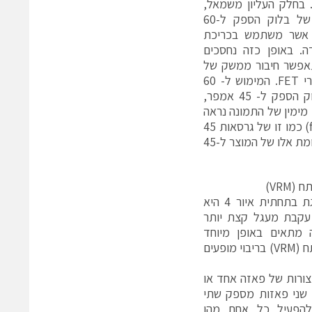
דשים אלו מוצגים באיור 4. בחלק העליון משמאל,
אפשר לראות את התכנון של בלוק הספק ל-60
 אשר משתמש בכריכת
ה. באופן כזה נחסכים
תאפשר חיבור ממשק של
גוף קירור ישירות לטרנזיסטורי FET. המימוש ל- 60
אמפר שותף לאותה מארז (2.54×1.27 ס"מ) ולאותה תצורת פינים שיש בלוק הספק ל- 45 אמפר,
לק העליון מימין של התמונה נראה
התכנון של ספק ל- 80 אמפר בשני מופעים, עם אותה עקבת מעגל (footprint) כמו זו של גרסאות 45
אמפר ו-60 אמפר, עובדה שמייצגת עלייה של 78% בצפיפות ההספק והזרם לעומת אלו של המוצר ל-45
VRM)
היחידה ל-120 אמפר המוצגת בתחתית איור 4 היא
עקבת מעגל קצת יותר
 מתאים באופן מיוחד
ליישומים של מודולי ייצוב מתח (VRM) בריבוי מופעים
צורות של פאזה אחד או
 שני פאזות מספק שתי
להפעיל כל אחת מהן