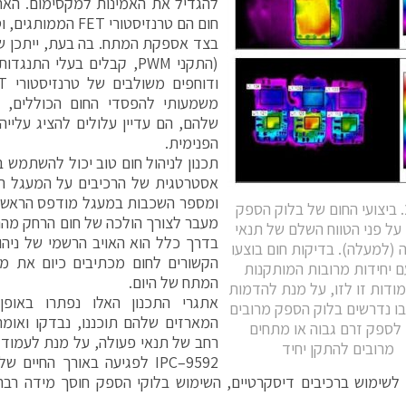
להגדיל את האמינות למקסימום. האח
חום הם טרנזיסטורי FET הממותגים, וסליל הספק.
בצד אספקת המתח. בה בעת, ייתכן ש
(התקני PWM, קבלים בעלי הת
משמעותי להפסדי החום הכוללים,
שלהם, הם עדיין עלולים להציג עליי
הפנימית.
תכנון לניהול חום טוב יכול להשתמש 
אסטרטגית של הרכיבים על המעגל ה
ומספר השכבות במעגל מודפס הראשי 
איור 2. ביצועי החום של בלוק הספק
מעבר לצורך הולכה של חום הרחק מה
על פני הטווח השלם של תנאי
בדרך כלל הוא האויב הרשמי של ניהו
 (למעלה). בדיקות חום בוצעו
הקשורים לחום מכתיבים כיום את מ
ם יחידות מרובות המותקנות
המתח של היום.
ודות זו לזו, על מנת להדמות
אתגרי התכנון האלו נפתרו באופ
ו נדרשים בלוק הספק מרובים
המארזים שלהם תוכננו, נבדקו ואומת
 לספק זרם גבוה או מתחים
רחב של תנאי פעולה, על מנת לעמוד ב
מרובים להתקן יחיד
לשימוש ברכיבים דיסקרטיים, השימוש בלוקי הספק חוסך מידה רבה 