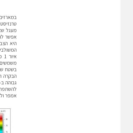
במארזים
מעגל שא
אפשר להצ
היא הצבת
המשולבים
הבקרה ה
אמפר ול-100 אמפר ויותר, עם יעד של הגדלת צפיפות הזרם וההספק בכל תכנ