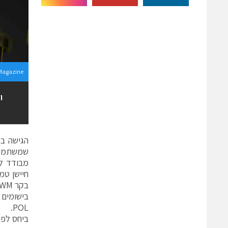
Magazine
י
בקר PWM, דוחף מתח ל-GATE ומספר קבלי כניסה ומוצא.
POL.
ביחס לפת