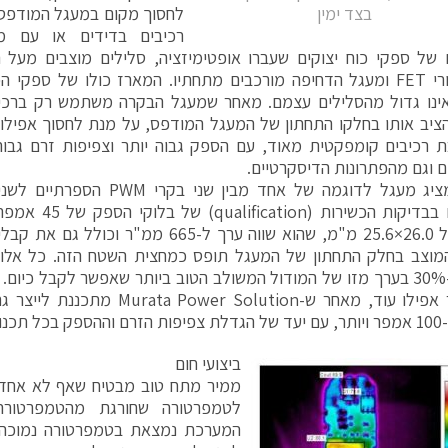
בצד ימין
לחסוך מקום במעגל המודפס,
 של ספקי כוח יצוקים שעברו אופטימיזציה, סלילים מוצבים מעל
טרנזיסטורי FET ומעגל הדחיפה מורכבים מתחתיו. המארז כולו של ספק
ינו גדול מהסלילים עצמם. מאחר שמעגל הבקרה משתמש רק ברכיבי
יב אותו בחלקו התחתון של המעגל המודפס, על מנת לחסוך אפילו 
 רכיבים קומפקטית מאוד, עם הספק גבוה יותר וצפיפות זרם גבוה
 וגם מהפתרונות הדיסקרטיים.
איור 1 מציג מעגל לדוגמה של אחד מבי
משמשים בבדיקות הכש
בשטח של 26.0×25.6 מ"מ, שהוא שווה ערך ל-665 ממ
מוצב בחלק התחתון של המעגל תופס כמחצית השטח הזה. כל אלו 
גבוהה ב-30% בערך מזו של המודול המשולב הטוב ביותר שאפשר לקבל כיו
ון חדש.
ביצועי חום
ממיר מתח טוב מבטיח שאף לא אחד מ
לטמפרטורה שחורגת מהטמפרטורה
המערכת נמצאת בטמפרטורה נמוכה