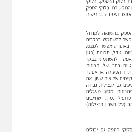
 וביצועי EMI כבר נפתרים באריזת בלוק ההספק. בלוקי
והתקשורת. בלוקי הספק
ה על אמינות המוצר ועמידה בדרישות
הספק בהשוואה למודול
. אפשר להשתמש בבקרים
 באופן שיאפשר למצוא
ות, גודל, תכונות (כגון
ביצועים. אפשר להשתמש בבקר
טווח רחב של תכונות
 תדר הפעולה או אפשר
יימים של אות שעון, אם
עים גם לנצילות גבוהה
תרונות מסוג מעגלים
פרופיל נמוך, שחייבים
תר (על חשבון הנצילות)
וקי הספק גם יכולים