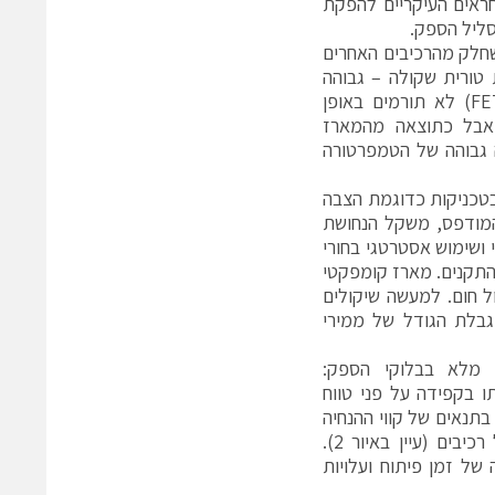
ראים העיקריים להפקת
חלק מהרכיבים האחרים
נגדות טורית שקולה – גבוהה
ודוחפים משולבים של טרנזיסטורי FET) לא תורמים באופן
 אבל כתוצאה מהמארז
ה גבוהה של הטמפרטורה
בטכניקות כדוגמת הצבה
מודפס, משקל הנחושת
ושימוש אסטרטגי בחורי
התקנים. מארז קומפקטי
ל חום. למעשה שיקולים
גבלת הגודל של ממירי
ן מלא בבלוקי הספק:
ו בקפידה על פני טווח
תנאים של קווי ההנחיה
IPC–9592 לפגיעה באורך החיים של רכיבים (עיין באיור 2).
של זמן פיתוח ועלויות