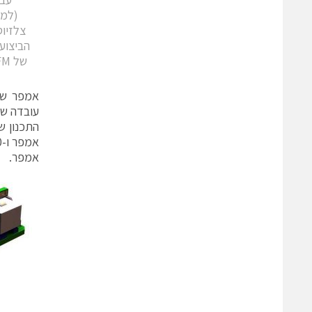
הביצוע
של 200LFM, לא יורדים כלל (הגרף התחתון)
אמפר.