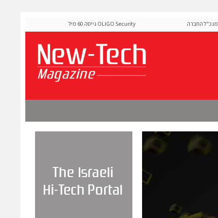
ל החברה
OLIGO Security גייסה 60 מיליון דולר להרחבת פלטפורמת אבטחת
ה-Runtime בעידן מתקפות ה-AI