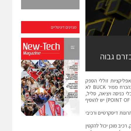
מגזינים דיגיטליים
 מאוד אידאלית כיום באפליקציות זוללי הספק
שמשתמשים ב-FPGA ,ASIC, מחשוב וארכיטקטורת IBA. בלוק הספק הוא בהכרח ממיר BUCK לא
ר PWM – הוא מכיל POWER FET, מעגל GATE DRIVE, קבלי כניסה ויציאה, סליל,
חיישן טמפרטורה ורשת של חיישני זרם. כדי להשלים את הממיר (POINT OF LOAD ׁ-POL) יש להוסיף
פק ביחס לפתרונות דיסקרטיים ורכיבי
רכיב מוכן יכול להקטין