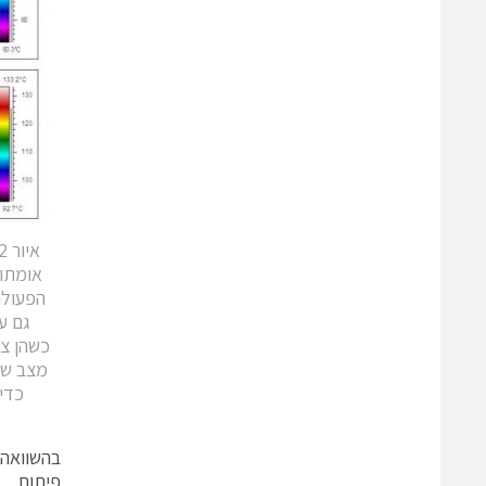
אומתו 
הפעולה
גם ע
כשהן צמ
מצב שב
כדי
בהשוואה 
פיתוח.