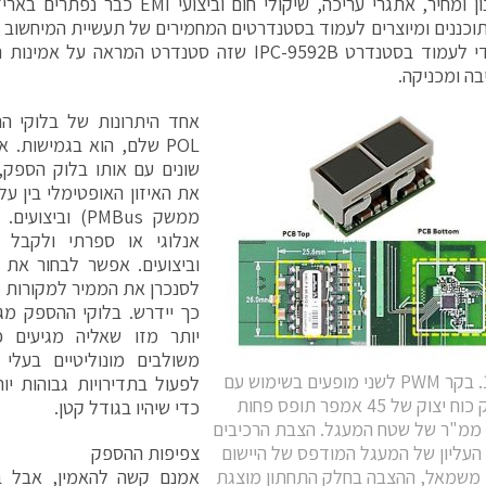
זמן תיכנון ומחיר, אתגרי עריכה, שיקולי חום
כננים ומיוצרים לעמוד בסטנדרטים המחמירים של תעשיית המיחשוב 
בנויים כדי לעמוד בסטנדרט IPC-9592B שזה סטנדרט המרא
בה ומכניקה.
אחד היתרונות של בלוקי ה
POL שלם, הוא בגמישות
שונים עם אותו בלוק הספק,
את האיזון האופטימלי בין עלוי
ממשק PMBus) ו
אנלוגי או ספרתי ולקבל 
וביצועים. אפשר לבחור את
לסנכרן את הממיר למקורות ק
כך יידרש. בלוקי ההספק מגי
יותר מזו שאליה מגיעים פ
משולבים מונוליטיים בעלי 
איור 1. בקר PWM לשני מופעים בשימוש עם
לפעול בתדירויות גבוהות יו
ספק כוח יצוק של 45 אמפר תופס פחות
כדי שיהיו בגודל קטן.
מ-665 ממ"ר של שטח המעגל. הצבת הרכיבים
העליון של המעגל המודפס של היישום
צפיפות ההספק
משמאל, ההצבה בחלק התחתון מוצגת
אמנם קשה להאמין, אבל בל