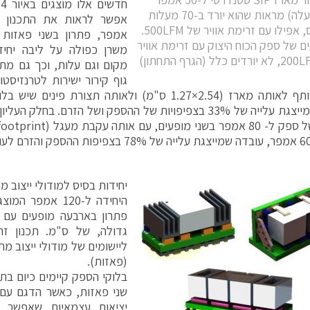
ח
(למעלה) מראות שהוא יורד ב-70 מעלות
צלזיוס, אפילו עם זרימת אוויר של 500LFM.
אמפר, פתרון בשני פאזות
ים של ספק הכוח היצוק עם זרימת אוויר
משרן כפולה על ליבה יחיד
מקום וגם עלות, וכך גם מ
עובדה שמייצגת עלייה של 33% בצפיפויות של ההספק ושל הזרם. בח
יחידות בסיס למודולי ייצוב מתח (
פתרון בארבעה מופעים עם 
גדולה, של ס"מ. תכנון זה
(פאזות).
בלוקי הספק קיימים כיום בת
שני פאזות, כאשר הדגם עם
יציאות עצמאיות שאפשר 