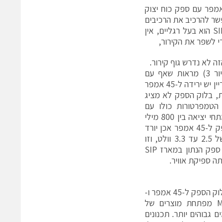
א, אפשר להשוות את ביצועי החום של רכיב SIP בתקן תעשייתי ל-50 אמפר עם ספק כוח יצוק
שר להרכיב את הרכיבים
בצד השני של המעגל המודפס של היישום, כפי שנדון קודם – משום שרכיב SIP הוא בעל רגליים, אין
ה לא נדרש גוף קירור.
עקומות ירידת הביצועים (איור 3) מראות שאף עם
זרימת אוויר של 500LFM, עדיין יש ירידה ל-45 אמפר
בעת, בלוק הספק לא מציג
 הטמפרטורות כולו עם
זרימת אוויר של 200LFM, מתחי יציאה בין 800 מילי
וולט לבין 1.8 וולט.בלוק הספק ל-45 אמפר אכן יורד
ל-35 אמפר במתחי יציאה של 2.5 עד 3.3 וולט, וזו
ירידה שוות ערך לירידה של ספק הנתון במארז SIP
אפשר לקבל כבר כיום את בלוק הספק ל-45 אמפר ו-
Murata Power Solutions מפתחת מוצרים של
 גבוהים יותר. תכנונים