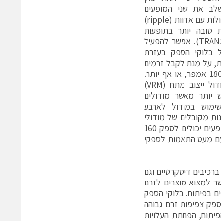
שלב את שני המופעים
לקבלת רמות זרם והספק כפולות עם אדוות (ripple)
ת טובה יותר בתופעות
מעבר (TRANSIENT RESPONSE). אפשר להפעיל
ל בלוקי הספק בעזרת
ת, על מנת לקבל זרמים
של 90 אמפר, 135 אמפר, 180 אמפר, או אף יותר.
סידור כזה מספק פתרון מודול ייצוב מתח (VRM)
 יותר מאשר מודולים
שימוש במודול לארבע
תגר מול פתרונות מקובלים של מודולי
ייצוב מתח ברכיבים דיסקרטיים. שני ספקי כוח יצוקים ל-80 אמפר בארבעה מופעים יכולים לספק 160
, אבל עם מעט התאמות לספקי
ברכיבים דיסקרטיים וגם
ה אפשר למצוא מוצרים לזרם
6 אמפר, 80 אמפר ול-120 אמפר נמצאים בפיתוח. בלוקי הספק
ח (VRM), מפני שהם יכולים לספק צפיפות זרם גבוהה
פיתוח, הפחתת העלויות