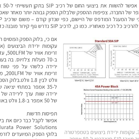
לדוגמ
 אמפר של החברה. צפיפות ההספק שלבלוק הספק גבוהה יותר מאחר שאפ
 רכיב מאחוריו. כמו כן, לרכיב SIP נדרש גוף קירור מובנה כדי לשפר את הקירור,
אם כי, בלוק הספק המסוים הז
ב-70 מעלות צלזיוס. בה 
ירידה כלשהי על פני טווח
של 50 אמפר ב-1.8 וולט באותה ספיקת אוויר.
תפיסות חדשות
איור 3. עקומות ירידת ביצועים בטמפרטורה
בלוקי הספק המיועדים לזרמים
עבור מארז SIP סטנדרטי ל-50 אמפר