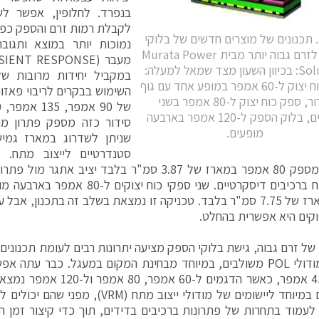
בנפרד. לחלופין, אפשר ל
איור 4. תכנונים של מוצרים חדשים של בלוקי
נמוכות יותר במוצא ותגוב
הספק לזרם גבוה יותר מבית Murata Power
Solution: בכיוון השעון מצד שמאל למעלה:
במקביל יחידות מרובות ש
ספק כוח יצוק ל-60 אמפר במופע אחד עם גוף
השימוש בבקרים לריבוי פאזו
קירור, ספק כוח יצוק ל-80 אמפר בשני
מופעים, בלוק הספק ל-120 אמפר בארבעה
מופעים.
שניתן לשדרוג במארז גמיש
סטנדרטיים לייצוב מתח. 
פאזות המספק 80 אמפר במארז של 3.87 סמ"ר בלבד יציב א
אמפר מארז של 7.75 סמ"ר בלבד. טכניקה זו נמצאת בשלב זה בתכנון
וקים היא אפשרית בהחלט.
 של זרם גבוה, גישת בלוקי הספק מציעה יתרונות רבים לעומת תכנונים 
לעומת מודולי POL משולבים, במיוחד מבחינת המקום במעגל. כבר עת
של עד 45 אמפר, כאשר הדגמים ל-0
מתאימים במיוחד ליישומים של מודולי ייצוב מת
 לעמוד בתחרות של פתרונות ברכיבים בדידים, תוך כדי קיצור זמן ה