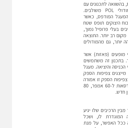
 בהשוואה לתכנונים עם
רכיבים בדידים או עם מודולי POL משולבים.
 המעגל המודפס, כאשר
י הכוח היצוקים תופס שטח
ם בעלי פרופיל נמוך,
מקום רב יותר. התוצאה
ה יותר, גם מהמודולים
ן שני בקרי PWM הספרתיים לשני מופעים (פאזות) אשר
ירות (qualification) של בלוקי הספק של 45 אמפר. בתכנון זה משתמשים
"ר וכולל גם את קבלי הכניסה והיציאה. מעגל
מייצגים צפיפות הספק
ם. צפיפות הספק זו אמורה
להשתפר אפילו עוד, מאחר ש-Murata Power Solution מתכננת לייצר גרסאות ל-60 אמפר, 80
בין הרכיבים שלו יגיע
 המוגדרת לו, ושכל
 ככל האפשר, על מנת