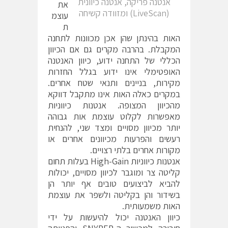
אנטנה פריקה, אנטנה כיוונית
את
(LiveScan) ומזוודה קשיחה
עוצמ
ת
האות בהינתן שהן אכן מכוונות לתחנה
המקבלת. בהרבה מקרים גם אם הכיוון
הכללי של התחנה ידוע, כיוון האנטנה
האופטימלי אינו ידוע בגלל החזרות
מקירות, בניינים ותנאי שטח אחרים.
במקרים כאלה האות אינו מתקבל דווקא
מהכיוון המצופה. אנטנות כיווניות
מאפשרות לקלוט עוצמת אות גבוהה
יותר מכיוון מסויים ומצד שני, להנחית
רעשים והפרעות מכיוונים אחרים או
מקורות אחרים בלתי רצויים.
אנטנות כיווניות High-Gain בעלות תחום
קליטה צר ומוגבר לכיוון מסויים, יכולות
להביא לביצועים טובים אף יותר הן
בשידור והן בקליטה ולשפר את עוצמת
האות משמעותית.
כיוון האנטנה יכול להיעשות על ידי