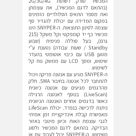
המכשיר סורק רשתות 2G/3G/4G
(בהתאם לדגם המכשיר), את עוצמתן
ואת מספר התאים הסלולריים הזמינים
במקום המדידה עם יכולת להגדיר סף
עוצמה לסינון התוצאות. ה-SNYPER הינו
מכשיר כף יד קומפקטי וקל משקל (215
גרם), בעל סוללה פנימית (שבוע
Standby / שעות עבודה) נטענת ע"י
מטען USB עם כיבוי אוטומטי בהעדר
שימוש, ומסך LCD עם ממשק נוח קל
לשימוש.
ה-SNYPER מגיע עם אנטנה פריקה ויכול
להתחבר לכל אנטנה בחיבור SMA. חלק
מהדגמים מגיעים עם אנטנה כיוונית
(LiveScan) בנוסף לאנטנה הרגילה
כאשר בדגמים אחרים האנטנה הכיוונית
ניתנת לרכישה בנפרד. יכולת LifeScan
מאפשרת קבלת אינדיקציית זמן אמיתי
לגבי עוצמת האות וכיוון מיטבי באזור
הבדיקה. בהתאם לדגם המכשיר ולסוג
השימוש, ה-SNYPER יכול לעבוד עם או