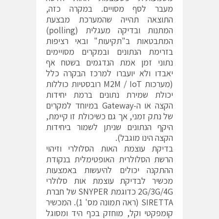
מעבר לסף מסויים. במקרה כזה,
התוצאה תהייה שהמערכת מבצעת
המתנות ובדיקה מעגלית (polling)
המתבטאות ב"תקיעות" ובאי רציפות
בזרימת הנתונים ובמקרים מסויימים
נתוני זמן אמת הנדגמים בשטח אף
יאבדו ולא יועברו למרכז הבקרה כלל
(מערכות M2M / IoT רובסטיות כוללות
יכולת שמירת נתונים ברמת יחידות
הקצה או ה-Gateway במיוחד למקרים
של נתק זמני, אך גם כשיכולת זו קיימת,
היקף הנתונים שניתן לשמור ביחידות
הקצה הינו מוגבל).
בדיקת עוצמת האות הסלולרי וזיהוי
הרשת הסלולרית האופטימלית בנקודת
ההתקנה יכולים להיעשות באמצעות
מכשיר לבדיקת עוצמת אות סלולרי
2G/3G/4G כדוגמת SNYPER של חברת
SIRETTA (ראה תמונה מס' 1). המכשיר
קומפקטי וקל, מוחזק בכף היד ומסוגל