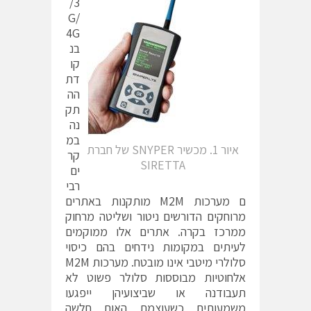
/3
G/
4G
בנ
קו
דת
הה
תק
נה
במ
איור 1. מכשיר SNYPER של חברת
קר
SIRETTA
ים
רבי
ם מערכות M2M מותקנות באתרים
מרוחקים הדורשים ניטור ושליטה מרחוק
ממרכז בקרה. אתרים אלו ממוקמים
לעיתים במקומות נידחים בהם כיסוי
סלולרי מיטבי אינו מובטח. מערכות M2M
אלחוטיות מבוססות סלולר פשוט לא
תעבודנה או שביצועיהן ייפגעו
משמעותית כשעוצמת האות חלשה