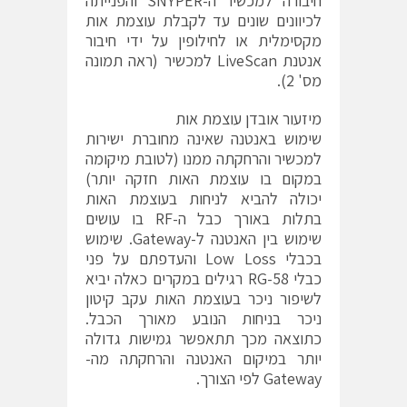
חיבורה למכשיר ה-SNYPER והפנייתה
לכיוונים שונים עד לקבלת עוצמת אות
מקסימלית או לחילופין על ידי חיבור
אנטנת LiveScan למכשיר (ראה תמונה
מס' 2).
מיזעור אובדן עוצמת אות
שימוש באנטנה שאינה מחוברת ישירות
למכשיר והרחקתה ממנו (לטובת מיקומה
במקום בו עוצמת האות חזקה יותר)
יכולה להביא לניחות בעוצמת האות
בתלות באורך כבל ה-RF בו עושים
שימוש בין האנטנה ל-Gateway. שימוש
בכבלי Low Loss והעדפתם על פני
כבלי RG-58 רגילים במקרים כאלה יביא
לשיפור ניכר בעוצמת האות עקב קיטון
ניכר בניחות הנובע מאורך הכבל.
כתוצאה מכך תתאפשר גמישות גדולה
יותר במיקום האנטנה והרחקתה מה-
Gateway לפי הצורך.