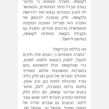
לקושחה. החברה מאמינה כי מדובר
בגורם מבדל מיתר המתחרים, המאפשר
לה להגיב במהירות גבוהה יותר לדרישות
הלקוחות. חלק מהסיבה לביטחון של
החברה היא ספריית התוכנה המקיפה
המאפשרת עדכונים מהירים. החברה גם
מקבלת בקשות מיוחדות לקושחה,
בהתאם ליישום".
מה כוללות הבדיקות?
"בחברה מאמינים כי כוננים אלה חייבים
לפעול, לספק ביצועים ולספוג לחצים,
כדי שהלקוחות יוכלו להשתמש בהם
במערכות המשובצות שלהם. מאפייני
התהליך ההנדסי של הכונן הם חלק בלתי
נפרד מהיכולת לפתח כונן יציב ואמין.
בחינות ברמת המערכת, DVT, איתור
באגים ועדכוני קושחה, הם כולם חלק
מפיתוח הפתרון ההנדסי לפני שהוא עובר
לייצור. הכוננים גם עוברים סדרה של
מחזורי חשמל, אתחול קר, אתחול חם,