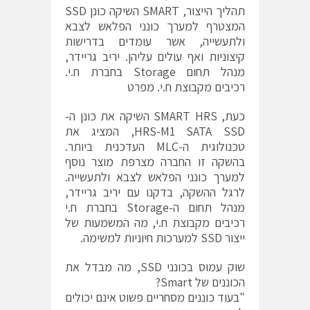
תהליך הייצור, SMART השיקה כונן SSD
המצטרף למערך כונני הפלאש לצבא
ולתעשייה, אשר עומדים בדרישות
קיצוניות ואף עולים עליהן. יריב גריידר,
מנהל תחום Storage בחברת ח.י.
רכיבים מקבוצת ח.י. מפרט
כעת, SMART HRS השיקה את כונן ה-
HRS-M1 SATA SSD, המציג את
טכנולוגית ה-MLC העדכנית ביותר.
בהשקה זו החברה מצרפת מוצר נוסף
למערך כונני הפלאש לצבא ולתעשייה.
לרגל ההשקה, בדקנו עם יריב גריידר,
מנהל תחום ה-Storage בחברת ח.י
רכיבים מקבוצת ח.י, מה המשמעות של
ייצור SSD למערכות חיוניות למשימה.
שוק עמוס בכונני SSD, מה מבדל את
הכוננים של Smart?
"בעוד כוננים מסחריים פשוט אינם יכולים