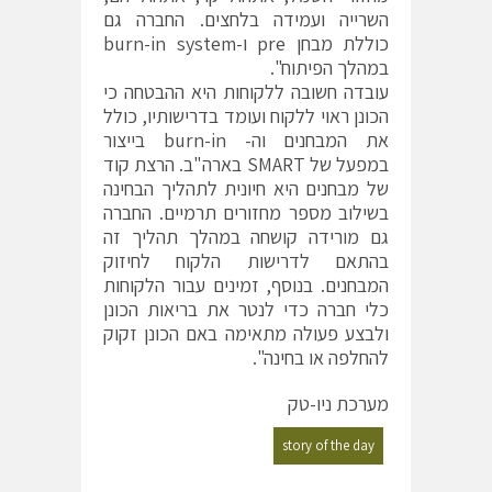
השרייה ועמידה בלחצים. החברה גם
כוללת מבחן pre ו-burn-in system
במהלך הפיתוח".
עובדה חשובה ללקוחות היא ההבטחה כי
הכונן ראוי ללקוח ועומד בדרישותיו, כולל
את המבחנים וה- burn-in בייצור
במפעל של SMART בארה"ב. הרצת קוד
של מבחנים היא חיונית לתהליך הבחינה
בשילוב מספר מחזורים תרמיים. החברה
גם מורידה קושחה במהלך תהליך זה
בהתאם לדרישות הלקוח לחיזוק
המבחנים. בנוסף, זמינים עבור הלקוחות
כלי חברה כדי לנטר את בריאות הכונן
ולבצע פעולה מתאימה באם הכונן זקוק
להחלפה או בחינה".
מערכת ניו-טק
story of the day