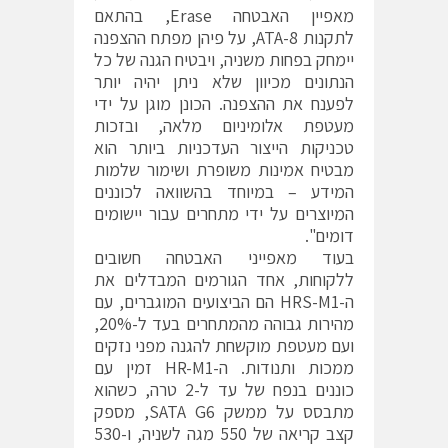
מאפיין האבטחה Erase, בהתאם
לתקנות ATA-8, על פיהן מפתח ההצפנה
יימחק בפחות משניה, ויבטיח הגנה של כל
הנתונים מכיוון שלא ניתן יהיה יותר
לפענח את ההצפנה. הכונן מוגן על ידי
מעטפת אלומיניום מלאה, ובזכות
טכניקות הייצור העדכניות ביותר הוא
מבטיח אמינות משופרת ושימור שלמות
המידע – במיוחד בהשוואה לכוננים
המיוצרים על ידי מתחרים עבור יישומים
דומים".
בעוד מאפייני האבטחה חשובים
ללקוחות, אחד הגורמים המבדלים את
ה-HRS-M1 הם הביצועים המוגברים, עם
מהירות גבוהה מהמתחרים בעד ל-20%,
ועם מעטפת מוקשחת להגנה מפני נזקים
ממכות ותנודות. ה-HR-M1 זמין עם
כוננים בנפח של עד ל-2 טרה, כשהוא
מתבסס על ממשק SATA G6, מספק
קצב קריאה של 550 מגה לשניה, ו-530