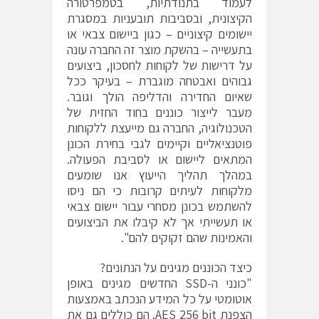
לעמוד בתנודתיות, בטמפרטורה
הקיצונית, ובסביבות תובעניות במסגרת
יישומים קיצוניים – כגון ביישום צבאי או
בתעשייה – בהשקת מוצר זה החברה עונה
על דרישות של לקוחות לחסכון, ביצועים
גבוהים ואבטחה מוגברת – בעיקר ככל
שאיום החדירה והדליפה הולך וגובר.
מעבר לייצור כוננים בחוד החזית של
הטכנולוגיה, החברה גם מייעצת ללקוחות
פוטנציאליים וקיימים לגבי בחירת הכונן
המתאים ליישום או לסביבת הפעולה.
במהלך תהליך הייעוץ אנו שומעים
מלקוחות לעיתים קרובות כי הם ניסו
להשתמש בכונן מסחרי עבור יישום צבאי
או תעשייתי אך לא קיבלו את הביצועים
והאמינות שהם זקוקים להם".
כיצד הכוננים מגינים על הנתונים?
"כונני ה-SSD החדשים מגינים באופן
אוטומטי על כל המידע הנכתב באמצעות
הצפנת AES 256 bit. הם כוללים גם את