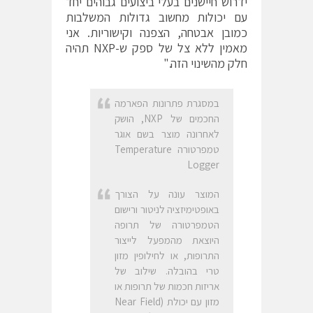
ידרוש חיישנים בעלי ביצועים גבוהים יחד
עם יכולות מחשוב גדולות המשלבות
כמובן אבטחה, הצפנה וקישוריות. אני
מאמין ללא צל של ספק ש-NXP תהיה
חלק מהשינוי הזה."
במסגרת פתרונות הפארמה
החכמים של NXP, הושק
לאחרונה מוצר בשם אוגר
טמפרטורה Temperature
Logger
המוצר עונה על הצורך
באופטימיזציה לניטור ורישום
הטמפרטורה של תרופה
היוצאת מהמפעל לייצור
התרופות, או לחילופין מזון
טרי בהובלה. שילוב של
אריזות חכמות של תרופות או
מזון עם יכולת (Near Field