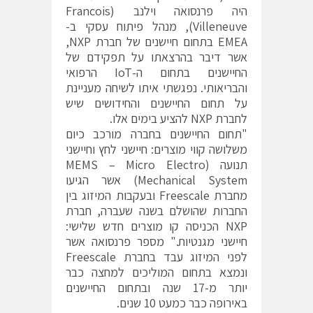
היה פרנסואה וילנב (Francois
Villeneuve), מנהל פיתוח עסקי ב-
EMEA בתחום חיישנים של חברת NXP,
אשר דיבר בהרצאתו על תפקידם של
החיישנים בתחום ה-IoT הרפואי
והבריאותי. נפגשתי איתו לשיחה מעניינת
על תחום החיישנים והחידושים שיש
לחברת NXP להציע בימים אלו.
"תחום החיישנים בחברה מורכב כיום
משלושה קווי מוצרים: חיישני לחץ וחיישני
תנועה (MEMS – Micro Electro
Mechanical System) אשר הגיעו
מחברת Freescale ובעקבות המיזוג בין
החברות שהושלם בשנה שעברה, חברת
NXP הכניסה קו מוצרים חדש שלישי:
חיישני מגנטיות." מספר פרנסואה אשר
לפני המיזוג עבד בחברת Freescale
ונמצא בתחום המוליכים למחצה כבר
יותר מ-17 שנה ובתחום החיישנים
באירופה כבר כמעט 10 שנים.