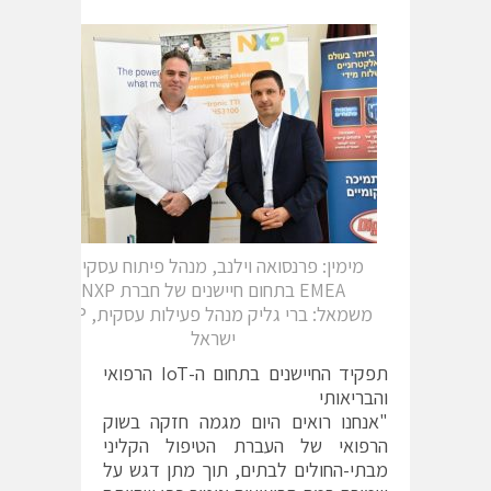
מימין: פרנסואה וילנב, מנהל פיתוח עסקי ב-
EMEA בתחום חיישנים של חברת NXP
משמאל: ברי גליק מנהל פעילות עסקית, NXP
ישראל
תפקיד החיישנים בתחום ה-IoT הרפואי
והבריאותי
"אנחנו רואים היום מגמה חזקה בשוק
הרפואי של העברת הטיפול הקליני
מבתי-החולים לבתים, תוך מתן דגש על