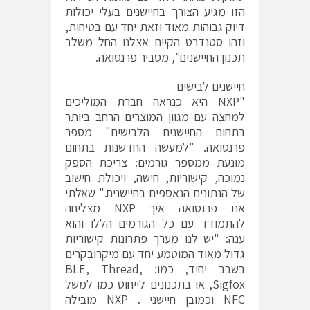
הזו מגיע הצורך בחיישנים בעלי יכולות
דיוק גבוהות מאוד וזאת יחד עם בטיחות,
וזהו סטנדרט הקיים אצלנו החל משלב
תכנון החיישנים", מסביר פרנסואה.
חיישנים לבישים
"NXP היא כנראה חברת המוליכים
למחצה עם מגוון המוצרים הרחב ביותר
בתחום החיישנים הלבישים" מספר
פרנסואה. "למעשה החדשנות בתחום
מונעת ממספר גורמים: צריכת הספק
נמוכה, קישוריות, חישה, ויכולת חישוב
של הנתונים הנאספים בחיישנים." שאלתי
את פרנסואה איך NXP מצליחה
להתמודד עם כל הגורמים הללו והוא
ענה: "יש לנו מערך פתרונות קישוריות
גדול מאוד המוטמע יחד עם מיקרובקרים
בשבב יחיד, כמו: BLE, Thread,
Sigfox, או בתכנונים לייחוס כמו למשל
NFC וכמובן חיישני . NXP מובילה