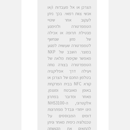
הצרכן או אל מעבדות ו/או
אנשי צוות רפואי. בכך ניתן
לעקוב אחר שינויי
הטמפרטורה ולהימנע
מנטילת תרופה או אכילה
של מזון שנחשף
לטמפרטורה שעשויה לפגוע
במוצר. השבב של NXP
מאפשר שקיפות מלאה של
הטמפרטורה בצורה נוחה
ויעילה דרך אפליקציה
בטלפון החכם של הצרכן או
קורא NFC בבית המרקחת
באופן מאובטח ומוצפן.
מאחר ומדובר בפתרון
אלקטרוני, ה-NHS3100
הינו ייחודי ונבדל מפתרונות
דומים המבוססים על
טכנולוגיה כימית מאחר וניתן
להתאים את הקושחה