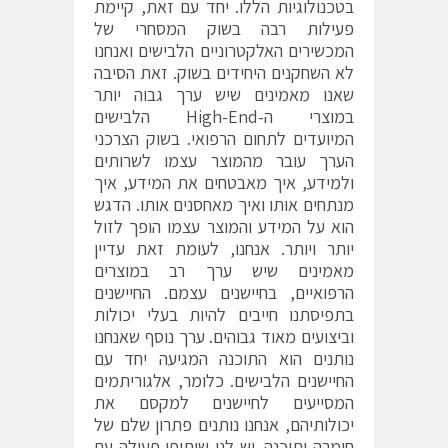
בטכנולוגיות הללו. יחד עם זאת, קיימת
פעילות רבה בשוק המסחרי של
המכשירים האלקטרוניים הלבישים ואנחנו
לא השחקנים היחידים בשוק. זאת הסיבה
שאנו מאמינים שיש ערך גבוה יותר
במוצרי ה-High-End הלבישים
המיועדים לתחום הרפואי. בשוק הצרכני
הערך עובר מהמוצר עצמו לשרותים
ולמידע, איך מאבטחים את המידע, איך
מנתחים אותו ואיך מאחסנים אותו. הדגש
הוא על המידע והמוצר עצמו הופך לזול
יותר ויותר. אנחנו, לעומת זאת עדיין
מאמינים שיש ערך רב במוצרים
הרפואיים, בחיישנים עצמם. החיישנים
בתפיסתנו חייבים להיות בעלי יכולות
וביצועים מאוד גבוהים. ערך נוסף שאנחנו
נותנים הוא התוכנה המגיעה יחד עם
החיישנים הלבישים. כלומר, אלגוריתמים
המסייעים לחיישנים למקסם את
יכולותיהם, אנחנו נותנים פתרון שלם של
חומרה ותוכנה. יש לנו שיתופי פעולה עם