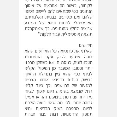
לקוחות, כאשר הם אחראים על איסוף
הנתונים כפי שמתאים להם ליישום הסופי
שלהם ואנו מסייעים בבניית האלגוריתם
האופטימלי לניתוח וזיהוי של המידע
שרוצים לחלץ מהנתונים. כך שמתקבלת
תוצאה אופטימלית עבור הלקוח."
חידושים
שאלתי את פרנסואה על החידושים שהוא
צופה שיגיעו לשוק עקב התפתחות
הטכנולוגיה, כניסת ה-IoT כשחקן מרכזי
יותר וכמובן המעבר מן הטיפול הקליני
לביתי כפי שהוא ציין בתחילת הראיון:
"בשוק ה-IoT הרפואי אנחנו מצפים
למזעור של החיישנים וכך ציוד קליני
גדול שנמצא בשימוש היום יהפוך לציוד
נייד יחד עם רמת ביצועים זהה או אפילו
גבוהה יותר. לפי מה שאני רואה הולכת
להיות מהפכה בשוק הבריאות והיא
תספק הזדמנויות רבות עבור חברות