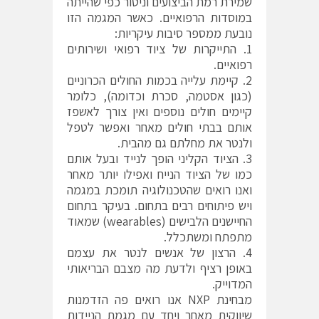
שמירת רמת הביצועים וניטור כפי שהייתה
במוסדות הרפואיים. כאשר המגמה הזו
נובעת ממספר סיבות עיקריות:
1. התייקרות של ציוד רפואי ושירותים
רפואיים.
2. קיימת עלייה בכמות החולים הכרוניים
(כגון אסטמה, סכרת וכדומה), כלומר
קיימים חולים נוספים ואין צורך לאשפז
אותם בבתי חולים מאחר ואפשר לטפל
ולנטר את מחלתם גם מהבית.
3. הציוד הקליני הופך לנייד ובעל אותם
כמו של הציוד הנייח ואפילו יותר מאחר
ואנו רואים שהטכנולוגיה תומכת במגמה
ויש פיתוחים רבים בתחום. בעיקר בתחום
החיישנים הלבישים (wearables) שמאוד
מתפתח ומשתכלל.
4. הרצון של אנשים לנטר את עצמם
באופן רציף ולדעת מה מצבם הבריאותי
המדוייק.
מבחינת NXP אנו רואים פה הזדמנות
שיווקית מאחר ויחד עם מגמת הניידות