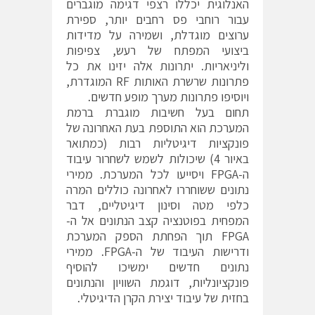
האנלוגית יכללו רצפי דגימה מוגברים
עבור רוחבי פס רחבים יותר, ספירת
ערוצים מוגדלת, ושמירה על מדידות
ביצועי המפתח של רעש, צפיפות
וליניאריות. יתרונות אלה יזינו את כל
פתרונות שרשרת האותות RF המוגדרת,
ויוסיפו פתרונות מערך מופע חדשים.
תחום בעל חשיבות מוגברת ברמת
המערכת הוא התוספת בעת האחרונה של
פונקציות דיגיטליות רבות (כמתואר
באיור 4) שיכולות לשמש לשחרור עיבוד
ה-FPGA ויסייעו לכל המערכת. ממירי
נתונים ששוחררו לאחרונה כוללים המרה
כלפי מטה וסינון דיגיטליים, דבר
המפחית בפוטנציה קצב הנתונים אל ה-
FPGA תוך הפחתת הספק המערכת
ודרישות העיבוד של ה-FPGA. ממירי
נתונים חדשים ימשיכו להוסיף
פונקציונליות, דוגמת השוויון והנתונים
בחזית של עיבוד יצירת הקרן הדיגיטלי.