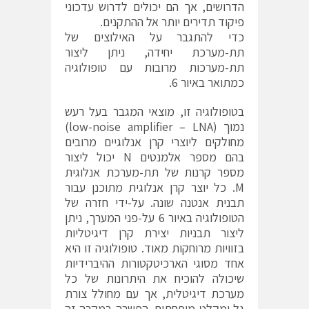
הדרושים, אך הם יכולים לדרוש עדכוני
פיקוד תדירים יותר אל ההתקנים.
כדי להתגבר על האילוצים של
תת-מערכת יחידה, ניתן ליצור
תת-מערכות מרובות עם טופולוגיה
כמתואר באיור 6.
בטופולוגיה זו, מוצאי המגבר בעל רעש
נמוך (low-noise amplifier – LNA)
מחולקים ליוצרי קרן אנלוגיים מרובים
בהם מספר אלמנטים N יכול ליצור
מספר קרנות של תת-מערכת אנלוגית
M. כל יוצר קרן אנלוגית מתוכנן עבור
תבנית אנטנה שונה. על-ידי חזרה של
הטופולוגיה באיור 6 על-פני המערך, ניתן
ליצור תבניות יצירת קרן דיגיטליות
בזוויות מרוחקות מאוד. טופולוגיה זו היא
אחד מסוגי הארכיטקטורות ההיברידיות
שיכולה להוכיח את היתרונות של כל
מערכת דיגיטלית, אך עם מחולל צורת
גל ומקלט מופחתים. הפשרה במקרה זה