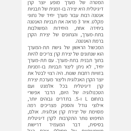
המטרה של מערך מופע יוצר קרן
דיגיטלית היא יצירה בו-זמנית של תבניות
אנטנה רבות עבור מערך יחיד של נתוני
מקלט. איור 3 מראה את תבניות האנטנה
ביחידה אחת, היחידות המשולבות
בתת-מערך, והנתונים של יצירת הקרן
ברמת האנטנה.
המכשול הראשון של גישת תת-המערך
הוא שנתונים של יצירת קרן צריכים להיות
בתוך תבנית בתת-מערך. עם תת-מערך
יחיד, לא ניתן ליצור תבניות בו-זמניות
בזוויות רחבות שונות. היה רצוי לבטל את
יוצר הקרן האנלוגית וליצור מערכת יצירת
קרן דיגיטלית בכל אלמנט ועם
הטכנולוגיה של היום, הדבר אפשרי
בתחום L ו-S. בתדרים גבוהים יותר,
אילוצי גודל והספק מצריכים רמה
מסוימת של יצירת קרן אנלוגית. אולם,
החיפוש נותר התקרבות לקרן דיגיטלית
בסיסית, דבר המעמיד דרישות
משמעותיות על מחוללי צורת הגל