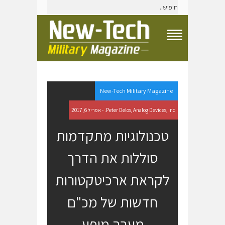
T
o
g
g
l
e
New-Tech Military Magazine
N
a
Peter Delos, Analog Devices, Inc. - אפריל 6, 2017
v
i
טכנולוגיות מתקדמות
g
a
סוללות את הדרך
t
i
o
לקראת ארכיטקטורות
n
M
חדשות של מכ"ם
e
n
u
מערך מופע