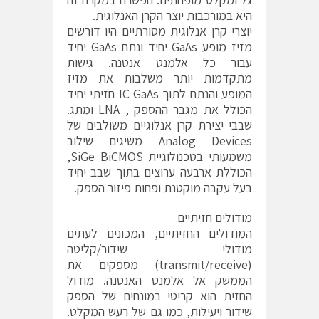
היא במורכבות יוצר הקרן האנלוגית.
יוצרי קרן אנלוגית מסורתיים היו דורשים
מזיז מופע GaAs יחיד ונתח GaAs יחיד
עבור כל אלמנט אנטנה. גישות
מתקדמות יותר משלבות את מזיז
המופע והנתח לתוך IC GaAs חזיתי יחיד
הכולל את מגבר ההספק , LNA ומתג.
שבבי יצירת קרן אנלוגיים משולבים של
Analog Devices משיגים שילוב
משמעותי בטכנולוגיית SiGe BiCMOS,
הכוללת ארבעה ערוצים בתוך שבב יחיד
בעל עקבה מוקטנת ופחות פיזור הספק.
מודולים חזיתיים
המודולים החזיתיים, המכונים לעתים
מודולי שידור/קליטה
(transmit/receive) מספקים את
הממשק אל אלמנט האנטנה. מודול
החזית הוא קריטי במונחים של הספק
שידור ויעילות, כמו גם של רעש המקלט.