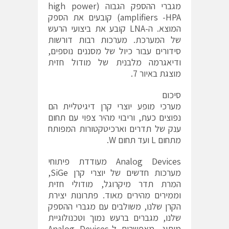
מגברי ההספק הגבוה (high power
amplifiers -HPA) קובעים את הספק
המוצא. ה-LNA קובע את ביצועי הרעש
של המערכת. מערכות רבות דורשות
סידורים עבור כיול של מסננים נוספים,
ודיאגרמה מלבנית של מודול חזית
מוצגת באיור 7.
סיכום
מערכי מופע יוצרי קרן דיגיטליית הם
נפוצים כעת, וריבוי מהיר צפוי עם תחום
ענק של תדרים וארכיטקטורות המפותח
מתחום L ועד תחום W.
Analog Devices מעודדת פיתוחי
מערכות חדשים של יוצרי קרן SiGe,
המרת תדר מיקרוגל, מודולי חזית
וממירים מהירים מאוד. פתרונות יצירת
הקרן שלנו, משולבים עם מגברי ההספק
שלנו, מגברים ברעש נמוך וטכנולוגיית
מיתוג, מאפשרים ל-Analog Devices