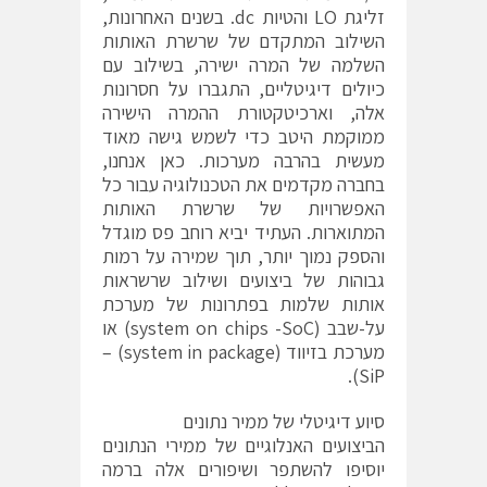
זליגת LO והטיות dc. בשנים האחרונות,
השילוב המתקדם של שרשרת האותות
השלמה של המרה ישירה, בשילוב עם
כיולים דיגיטליים, התגברו על חסרונות
אלה, וארכיטקטורת ההמרה הישירה
ממוקמת היטב כדי לשמש גישה מאוד
מעשית בהרבה מערכות. כאן אנחנו,
בחברה מקדמים את הטכנולוגיה עבור כל
האפשרויות של שרשרת האותות
המתוארות. העתיד יביא רוחב פס מוגדל
והספק נמוך יותר, תוך שמירה על רמות
גבוהות של ביצועים ושילוב שרשראות
אותות שלמות בפתרונות של מערכת
על-שבב (system on chips -SoC) או
מערכת בזיווד (system in package) –
SiP).
סיוע דיגיטלי של ממיר נתונים
הביצועים האנלוגיים של ממירי הנתונים
יוסיפו להשתפר ושיפורים אלה ברמה