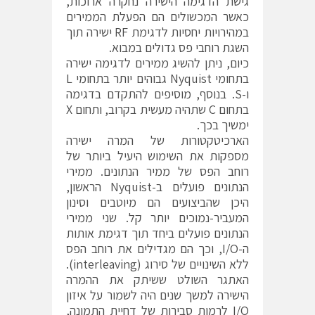
גישת הדגימה הישירה נחקרה ארוכות,
כאשר המכשולים הם הפעלת הממירים
במהירויות יחסיות לדגימת RF ישירה תוך
השגת רוחבי פס גדולים במבוא.
כיום, ניתן להשיג ממירים לדגימה ישירה
בתחומי Nyquist גבוהים יותר בתחומי L
ו-S. בנוסף, מוסיפים להתקדם בדגימה
בתחום C שתהיה מעשית בקרוב, ותחום X
ימשיך בכך.
הארכיטקטורות של המרה ישירה
מספקות את השימוש היעיל ביותר של
רוחב הפס של ממיר הנתונים. ממירי
הנתונים פועלים ב-Nyquist הראשון,
היכן שהביצועים הם מיוטבים וסינון
המעביר-נמוכים יותר קל. שני ממירי
הנתונים פועלים ביחד תוך דגימת אותות
ה-I/O, וכך הם מגדילים את רוחב הפס
ללא השינויים של סירוג (interleaving).
האתגר השולט ששיתק את ההמרה
הישירה למשך שנים היה לשמור על איזון
I/O לרמות סבירות של דחיית התמונה,