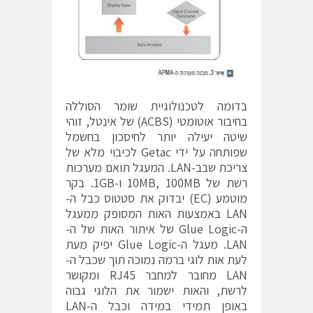
בדומה לטכנולוגיית שומר הסוללה
בחיבור אוטומטי (ACBS) של אינטל, זוהי
שיטה יעילה יותר לחיסכון בחשמל
שפותחה על ידי Getac לכיבוי מלא של
צריכת שבב-LAN. המעגל תואם מערכות
רשת של 10MB, 100MB ו-1GB. בקר
מוטמע (EC) יבדוק את סטטוס כבל ה-
LAN באמצעות האות המסופק ממעגל
ה-Glue Logic של איתור האות של ה-
LAN. מעגל ה-Glue Logic יפיק מעת
לעת אות לוגי ברמה נמוכה תוך שכבל ה-
LAN מחובר למחבר RJ45 ומקושר
לרשת, והאות ישמור את הלוגי גבוה
באופן תמידי במידה וכבל ה-LAN