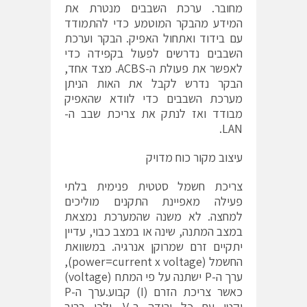
מחובר. ערכת השבבים מנטרת את
המידע מהבקר המוטמע כדי להתמודד
עם בידוד ואתחול האפיק. הבקר וערכת
השבבים נדרשים לפעול בקפידה כדי
לאפשר את פעולת ה-ACBS. מצד אחד,
הבקר נדרש לקבל את האות הניתן
מערכת השבבים כדי לוודא שהאפיק
מבודד ואז לנתק את צריכת שבב ה-
LAN.
עיצוב מקור כוח מדויק
צריכת חשמל סטטית פנימית בלתי
פעילה מאפיינת התקנים מוליכים
למחצה. לא משנה שהמערכת נמצאת
במצב המתנה, שינה או במצב כבוי, עדיין
יתקיים זרם שמרוקן אנרגיה. במשוואת
החשמל (power=current x voltage),
ערך ה-P ישתנה על פי המתח (voltage)
כאשר צריכת הזרם (I) קבוע.ערך ה-P
יקטן עם כל ירידה ב-V. ולכן ברוב