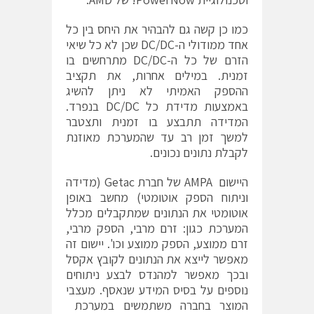
כמו כן קשה גם להבהיר את היחס בין כל
אחד ממודולי ה-DC/DC שכן לא כל שיאי
הזרם של כל ה-DC/DC מתרחשים בו
זמנית. במילים אחרות, את תקציב
ההספק האמיתי לא ניתן להשיג
באמצעות מדידת כל DC/DC בנפרד.
המדידה תתבצע בו זמנית ותצטבר
למשך זמן רב עד שהמערכת מאוזנת
לקבלת נתונים נכונים.
היישום AMPA של חברת Getac (מדידה
וניתוח הספק אוטומטי) מחשב באופן
אוטומטי את הנתונים שמתקבלים מכלל
המערכת כגון: זרם מרבי, הספק מרבי,
זרם ממוצע, הספק ממוצע וכו'. יישום זה
מאפשר לייצא את הנתונים לקובץ אקסל
ובכך מאפשר למהנדס לבצע ניתוחים
נוספים על בסיס המידע שנאסף. מעצבי
המוצר בחברה משתמשים במערכת