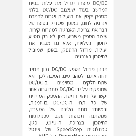
DC/DC מופרז יגדיל את עלות בניית
המחשב בעוד שעיצוב DC/DC בלתי
מספק יקטין את היעילות ויגרום להמרת
אנרגיה לחום, באופן שיגדיל בסופו של
דבר את צריכת האנרגיה למטרות קירור.
עיצוב הספק משביע רצון לא רק מסייע
לחסוך בעלויות, אלא גם מגביר את
יעילות מודול ההספק, באופן שמוביל
לחיסכון באנרגיה.
תכנון מודול הספק DC/DC נכון תמיד
יהווה אתגר למהנדסים. הסיבה לכך היא
שתת-חלקים מסוימים ב-DC/DC
שמופקים על ידי DC/DC מתח גבוה אחר
יקשו על זיהוי דרישת ההספק המיידית
של כל תתי ה-DC/DC בו-זמנית,
ובמיוחד מתח הליבה של המעבד,
שמשתנה תכופות עקב טכנולוגיות
החיסכון בצריכת ה-CPU, כגון,
טכנולוגיית SpeedStep של אינטל
וטכנולוגיית PowerNow! של AMD.