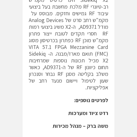
רב-טיונרי RF מלכת מחשבת בעל ביצועי
עיבוד RF גמישים וחזקים. מבוסס על
מקמ"ש רחב סרט של Analog Devices
מודל AD9371, ה-X2 משיג ביצועי רמות
RF חסרי תקדים לטובת ייצור פתרון
מקמ"ש מוכן RF כפתרון בכרטיסון מסוג
VITA 57.1 FPGA Mezzanine Card
(FMC) תואם מארז/מבנה. ה- Sidekiq
X2 מכיל תכונות נוספות שמרחיבות
תחום כיוונון RF של ה-AD9371, כאשר
משלב בקליטה מסנן RF נבחר וסנכרון
שעון לטיפול ויישום מנעד רחב של
אפליקציות.
לפרטים נוספים:
רדט ציוד ומערכות
משה ברק – מנהל מכירות