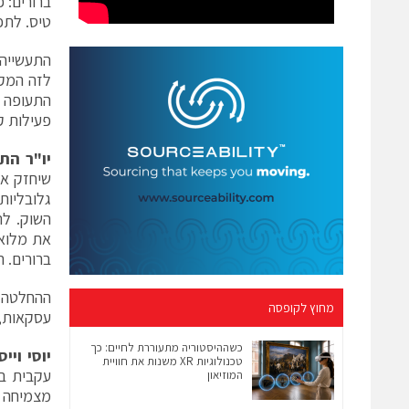
ברורים: פ
טיס. לתפ
התעשייה 
לזה המקו
התעופה ה
פעילות קי
יו"ר הת
שיחזק את
גלובליות
השוק. לת
את מלוא 
ברורים. ה
ההחלטה ע
מחוץ לקופסה
עסקאות, 
כשההיסטוריה מתעוררת לחיים: כך
יוסי ויי
טכנולוגיות XR משנות את חוויית
המוזיאון
מצמיחה ז