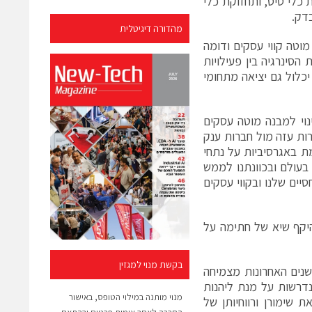
ת כלי טיס, ותחזוקת כלי
דק.
מהדורה דיגיטלית
וטה קווי עסקים ודומה
סינרגיה בין פעילויות
יכלול גם יציאה מתחומי
נוי למבנה מוטה עסקים
ות עזה מול חברות ענק
ת באגרסיביות על נתחי
 בעולם ובכוונתנו לממש
ים שלנו ובקווי עסקים
היקף שיא של חתימה על
בקשת מנוי למגזין
נים האחרונות מצמיחה
מות הנדרשות על מנת ליהנות
מנוי מותנה במילוי הטופס, באישור
 שימורן ורווחיותן של