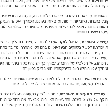
יתוח וייצור כלי טייס, פיתוח וייצור מכלולים תעופתיים, הסבות והשבחו
קיד מנהל החטיבה החדשה ימונה יוסי מלמד, המנהל כיום את חטיבת ב
האווירית מייצאת בכעשרה מיליארד ש"ח בשנה, והמבנה החדש יהיה מ
בל בחברות גלובליות דומות ומובילות בעולם. המהלך יאפשר העמקת ה
שונות בחברה ויביא להתייעלות תפעולית משמעותית. השינוי הארגוני 
ימים שאינם רווחיים.
עשייה האווירית הראל לוקר אמר
: "החברה מצויה בתהליך של שי
 יכולתה לפעול בשווקים הבינלאומיים בהם היא מתחרה. מדובר בתחר
 בתקופה בה מדינות רבות מחזירות את הייצור הביתה וכל חברה נלחמ
עשייה האווירית יש את ההון האנושי והיכולות הטכנולוגיות מן הטובים
הפוטנציאל הכלכלי של החברה. לצורך כך יש להתמקד ביתרונות היחסי
מהלך עליו הוחלט היום בדירקטוריון הוא בדיוק בכיוון זה".
ל ביצוע השינוי המבני מתקבלת לאחר שהתעשייה האווירית מציגה 
והגדילה משמעותית את צבר ההזמנות שלה לשיא כל הזמנים.
ס, מנכ"ל התעשייה האווירית
אמר כי "שוק התעופה בעולם נהנה בש
עקבית בהיקף של 5-7% בשנה, והתעשייה האווירית מבצעת את ההתא
ו. מזה זמן נבחנות אלטרנטיבות שונות למהלכים, באופן שיבטיח את