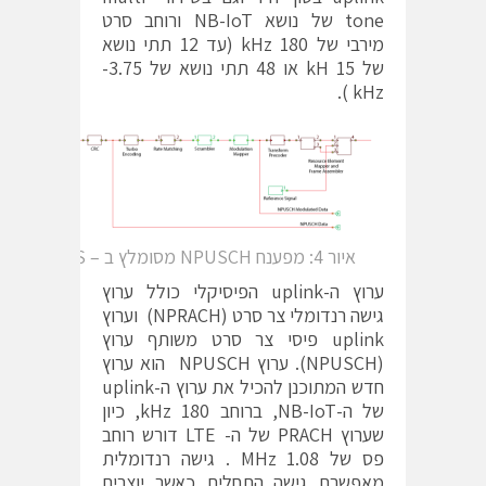
tone של נושא NB-IoT ורוחב סרט
מירבי של 180 kHz (עד 12 תתי נושא
של 15 kH או 48 תתי נושא של 3.75-
kHz ).
איור 4: מפענח NPUSCH מסומלץ ב – VS
ערוץ ה-uplink הפיסיקלי כולל ערוץ
גישה רנדומלי צר סרט (NPRACH) וערוץ
uplink פיסי צר סרט משותף ערוץ
(NPUSCH). ערוץ NPUSCH הוא ערוץ
חדש המתוכנן להכיל את ערוץ ה-uplink
של ה-NB-IoT, ברוחב 180 kHz, כיון
שערוץ PRACH של ה- LTE דורש רוחב
פס של 1.08 MHz . גישה רנדומלית
מאפשרת גישה התחלית כאשר יוצרים