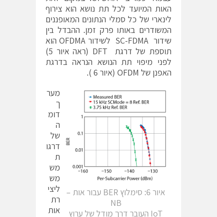
האות המיועד לכל תת נושא הוא צירוף
לינארי של כל סמלי הנתונים המאופננים
המשודרים באותו פרק זמן. ההבדל בין
שידור SC-FDMA לשידור OFDMA הוא
תוספת של דרגת DFT (ראה איור 5)
לפני מיפוי תת הנושא הנראה בדרגת
האפנן של OFDM (איור 6 ).
מער
ך
דומ
ה
של
דרגו
ת
מש
מש
ליצי
איור 6: סימלוץ BER עבור אות –
רת
NB
אות
IoT העובר דרך מודל של ערוץ