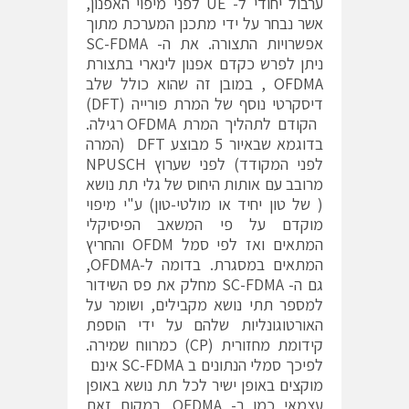
ערבול יחודי ל- UE לפני מיפוי האפנון,
אשר נבחר על ידי מתכנן המערכת מתוך
אפשרויות התצורה. את ה- SC-FDMA
ניתן לפרש כקדם אפנון לינארי בתצורת
OFDMA
, במובן זה שהוא כולל שלב
דיסקרטי נוסף של המרת פורייה (DFT)
הקודם לתהליך המרת OFDMA רגילה.
בדוגמא שבאיור 5 מבוצע DFT (המרה
לפני המקודד) לפני שערוץ NPUSCH
מרובב עם אותות היחוס של גלי תת נושא
( של טון יחיד או מולטי-טון) ע"י מיפוי
מוקדם על פי המשאב הפיסיקלי
המתאים ואז לפי סמל OFDM והחריץ
המתאים במסגרת. בדומה ל-OFDMA,
גם ה- SC-FDMA מחלק את פס השידור
למספר תתי נושא מקבילים, ושומר על
האורטוגונליות שלהם על ידי הוספת
קידומת מחזורית (CP) כמרווח שמירה.
לפיכך סמלי הנתונים ב SC-FDMA אינם
מוקצים באופן ישיר לכל תת נושא באופן
עצמאי כמו ב- OFDMA. במקום זאת