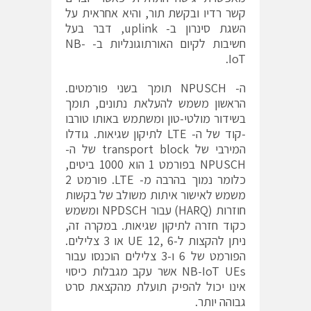
קשר רדיו ובקשת תור, והיא אחראית על
השגת סינרון ב- uplink, דבר בעל
חשיבות לקיום האורתוגונליות ב- NB-
IoT.
ה- NPUSCH תומך בשני פורמטים.
הראשון משמש להעלאת נתונים, תומך
בשידור מולטי-טון ומשתמש באותו טורבו
-קוד של ה- LTE לתיקון שגיאות. גודלו
המירבי של transport block של ה-
NPUSCH בפורמט 1 הוא 1000 ביטים,
כלומר נמוך בהרבה מ- LTE. פורמט 2
משמש לאישור איתות משולב של בקשות
חוזרות (HARQ) עבור NPDSCH ומשמש
כקוד חזרה לתיקון שגיאות. במקרה זה,
ניתן להקצות ל-UE 12, 6 או 3 צלילים.
הפורמט של 6 ו-3 צלילים הוכנסו עבור
NB-IoT UEs אשר עקב מגבלות כיסוי
אינו יכול להפיק תועלת מהקצאת סרט
גבוהה יותר.