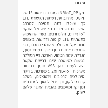
סיכום
תקן NBIoT_RB המוגדר בפרסום 13 של
3GPP מרחיב את רשתות תקשורת LTE
כך שיוכלו לתת תמיכה למרחב
המערכות העתידיות הצפויה של התקני
IoT ניידים, זולים ורבים. בעוד שהשימוש
בתשתיות LTE קיימות ודרישות ביצועים
נוחות יקלו על חלק מאתגרי התכנון, הרי
שגורמים אחרים כגון הצורך במחיר נמוך,
הגדלת שטח הכיסוי, הארכת חיי הסוללה
ונגישות ממושכת יציבו דרישות שקשה
יהיה לעמוד בהן. VSS תומך בפיתוח
מערכות NB-IoT ומציע מערכות בדיקה
וסימולציה לרכיבים וירטואלים, בשלב
קדם סיליקון, וכך יכול לחסוך למתכננים
זמן יקר ומאמצים בהבאת המוצר שלהם
לשוק.