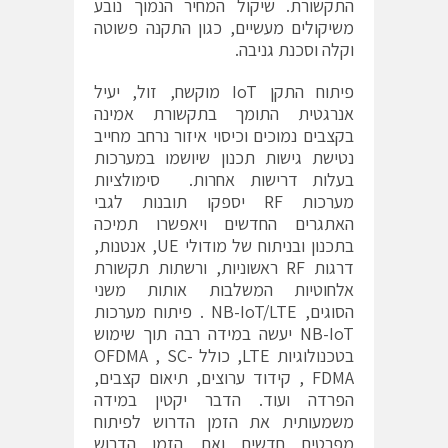
התקשורת. שיקול המחיר הנמוך נובע
משיקולים מעשיים, כגון התקנה פשוטה
וקלה וסכנת גניבה.
פיתוח התקן IoT מוקשח, זול, יעיל
אנרגטית התומך בתקשורת אמינה
בקצבים נמוכים וכיסוי איזור נרחב מחייב
נטישת גישות תכנון שיושמו במערכות
בעלות דרישות אחרות. סימולציות
מערכות RF יספקו תובנות לגבי
האתגרים החדשים ויאפשרו תמיכה
בתכנון ובניתוח של מודולי UE, אנטנות,
דרגות RF ראשוניות, ורשתות תקשורת
אלחוטיות המשלבות אותות משני
הסוגים, NB-IoT/LTE . פיתוח מערכות
NB-IoT יעשה במידה רבה תוך שימוש
בטכנולוגיות LTE, כולל OFDMA , SC-
FDMA , קידוד ערוצים, תיאום קצבים,
הפרדה ועוד. הדבר יקטין במידה
משמעותית את הזמן הדרוש לפיתוח
מפרטים חדשים ואת הזמן הדרוש