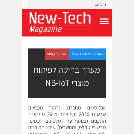
T
o
g
g
l
e
New-Tech Magazine
- פברואר 4, 2018
N
a
מערך בדיקה לפיתוח
v
i
מוצרי NB-IoT
g
a
t
i
o
אנליסטים מחברת גרטנר מנבאים
n
M
שבשנת 2020 יהיו יותר מ-26 מיליארד
e
התקנים (בנוסף על טלפונים חכמים,
n
מכשירי טבלט, ומחשבים) שיהיו מחוברים
u
למרשתת הדברים (internet of