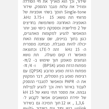
שידור, וכך הוא מאריך את חיי הסוללה
ומוזיל את עלות מגבר ההספק. שידור
Single-tone תומך בשתי אופציות של
מרווחי תת נושא: 15 ו-3.75 kHz.
האופציה האחרונה משתמשת בחריצים
של 2 מילישניה ומספקת כיסוי טוב יותר
המאפשר להגיע למקומות מאתגרים,
כגון בתוך בניינים, שם עוצמת האות
יכולה להיות מוגבלת. מבחינה מספרית
ה- 15 kHz זהה ל-LTE וכתוצאה
מאפשר דו קיום מעולה. תת נושא
הנתונים מאופנן תוך שימוש ב- π/2-
מפתוח הזזת מופע (BPSK) ו- π /4-
מפתוח הזזת מופע מרובע (QPSK) עם
רציפות מופע בין הסמלים, דבר המקטין
את ה- PAPR ומאפשר למגברי ההספק
לעבוד באיזור רוויה וכך להגיע לנצילות
גבוהה. את מספר תתי נושא של 15 kH
של יחידת המשאבים אפשר לקבוע ל-
1,3,6 , או 12 תוך תמיכה גם בשידור
uplink בטון יחיד וגם בשידור multi-