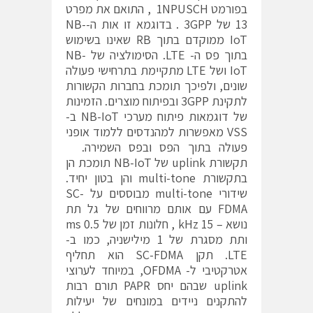
בפורמט 1NPUSCH , התואם את מפרט
13 של 3GPP . בדוגמא זו אות ה-NB-
IoT ממוקדם בתוך RB שאינו בשימוש
בתוך פס ה- LTE. הסימולציה של NB-
IoT ושל LTE מתקיימת בתרחישי פעולה
שונים, ולפיכך תומכת בחברות הקשורות
לתקינת 3GPP ובפיתוח מוצרים. הזמינות
של דוגמאות פיתוח מערכי NB-IoT ב-
VSS מאפשרות למהנדסים ללמוד אופני
פעולה בתוך הפס ובפס השמירה.
תקשורת uplink של NB-IoT תומכת הן
בתקשורת multi-tone והן בטון יחיד.
שידורי multi-tone מבוססים על SC-
FDMA עם אותם מרווחים של גל תת
נושא – 15 kHz , חלונות זמן של 0.5 ms
ותת מסגרת של 1 מילישניה, כמו ב-
LTE. תקן SC-FDMA הוא תחליף
אטרקטיבי ל-
OFDMA
, במיוחד לערוצי
uplink שבהם יחס PAPR תורם רבות
להתקנים ניידים במונחים של יעילות