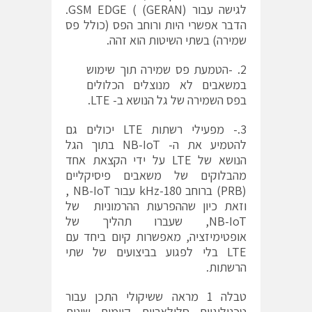
לגישה עבור GSM EDGE ( (GERAN).
הדבר אפשרי היות ורוחב הפס (כולל פס
שמירה) בשתי השיטות הוא זהה.
-הטמעת פס שמירה תוך שימוש
במשאבים לא מנוצלים הכלולים
בפס השמירה של גל הנושא ב- LTE.
3.- מפעילי רשתות LTE יכולים גם
להטמיע את ה- NB-IoT בתוך הגל
הנושא של LTE על ידי הקצאת אחד
מהבלוקים של משאבים פיסיקליים
(PRB) ברוחב 180-kHz עבור NB-IoT ,
וזאת כיון שההפרעות ההרמוניות של
NB-IoT, שעברו תהליך של
אופטימיזציה, מאפשרות קיום ביחד עם
LTE בלי לפגוע בביצועים של שתי
הרשתות.
טבלה 1 מראה ששיקולי התכן עבור
טכנולוגיות סלולאריות קיימות שונות