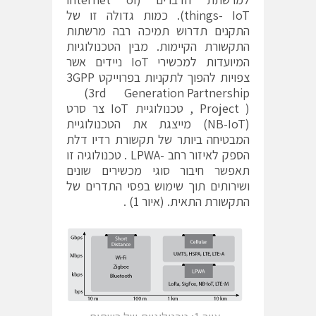
things- IoT). כמות גדולה זו של
התקנים תדרוש תמיכה רבה מרשתות
התקשורת הקיימות. מבין הטכנולוגיות
המיועדות למכשירי IoT ניידים אשר
צפויות להפוך לתקניות בפרוייקט 3GPP
(3rd Generation Partnership
Project ) , טכנולוגיית IoT צר סרט
(NB-IoT) מייצגת את הטכנולוגיית
המבטיחה ביותר של תקשורת רדיו דלת
הספק לאיזור רחב -LPWA . טכנולוגיה זו
תאפשר חיבור סוגי מכשירים שונים
ושירותים תוך שימוש בפסי התדרים של
התקשורת התאית. (איור 1) .