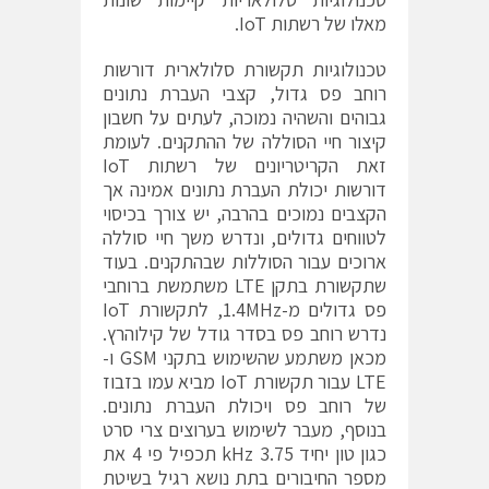
מאלו של רשתות IoT.
טכנולוגיות תקשורת סלולארית דורשות
רוחב פס גדול, קצבי העברת נתונים
גבוהים והשהיה נמוכה, לעתים על חשבון
קיצור חיי הסוללה של ההתקנים. לעומת
זאת הקריטריונים של רשתות IoT
דורשות יכולת העברת נתונים אמינה אך
הקצבים נמוכים בהרבה, יש צורך בכיסוי
לטווחים גדולים, ונדרש משך חיי סוללה
ארוכים עבור הסוללות שבהתקנים. בעוד
שתקשורת בתקן LTE משתמשת ברוחבי
פס גדולים מ-1.4MHz, לתקשורת IoT
נדרש רוחב פס בסדר גודל של קילוהרץ.
מכאן משתמע שהשימוש בתקני GSM ו-
LTE עבור תקשורת IoT מביא עמו בזבוז
של רוחב פס ויכולת העברת נתונים.
בנוסף, מעבר לשימוש בערוצים צרי סרט
כגון טון יחיד 3.75 kHz תכפיל פי 4 את
מספר החיבורים בתת נושא רגיל בשיטת