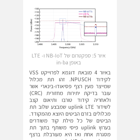
איור 5: ספקטרום של NB-IoT ו- LTE
באופן in-ba
באיור 4 מובאת דוגמא לפרוייקט VSS
לקידוד NPUSCH. זהו תת מכלול
שמייצר מעין רצף פסיאודו-בינארי אשר
עובר בדיקת יתירות מחזורית (CRC)
ולאחריה קידוד טורבו ותיאום קצב
לשידור uplink LTE שמבצע שלוב תת
מכלולים בזרם הביטים היוצא מהמקודד.
הביטים של כל מילת קוד משודרים
בערוץ uplink פיסי משותף בתוך תת
מסגרת אחת ואז היא מעורבלת ברצף