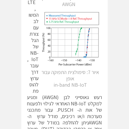
LTE
AWGN
,
המשו
לב
עם
צורת
הגל
של
NB-
IoT ,
עובר
דרך
איור 7: סימולצית התפוקה עבור
ערוץ
אופן
להוס
in-band NB-IoT
פת
רעש גאוסייני לבן (AWGN) ומגיע
למקלט NB-IoT האחראי לגילוי ולפענוח
של אות ה- PUSCH. עבור מתכנני
מערכות ו/או רכיבים, מודל ערוץ ה-
AWGNניתן להחלפה במודל של ערוץ
אחר או בהתקן בבדיקה (DUT). מערך