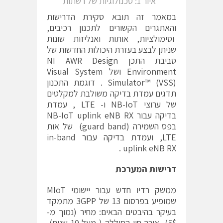
איור 1: טכנולוגיות של רשתות
במאמר זה תובא סקירת הדרישות
והאתגרים הקשורים לתכנון רכיבים,
וסימולציות, אותות ואנליזות שונות
שניתן לבצע בעזרת היכולות החדשות של
סביבת התכן NI AWR Design
Environment ושל Visual System
Simulator™ (VSS) . דוגמת התכנון
תדגים עמדת בדיקה משולבת למקלטים
של ערוצי NB-IoT ו- LTE , עמדת
בדיקה עבור NB-IoT uplink eNB RX
בפס השמירה (guard band) של אות
LTE, ועמדת בדיקה עבור in-band
uplink eNB RX .
דרישות המערכת
ממשק רדיו חדש עבור יישומי MIoT
שמופיע בפרסום 13 של 3GPP מתמקד
בעיקר בהיבטים הבאים: מחיר (נמוך מ-
5$), אורך חיי הסוללה ( מעל 10 שנים),