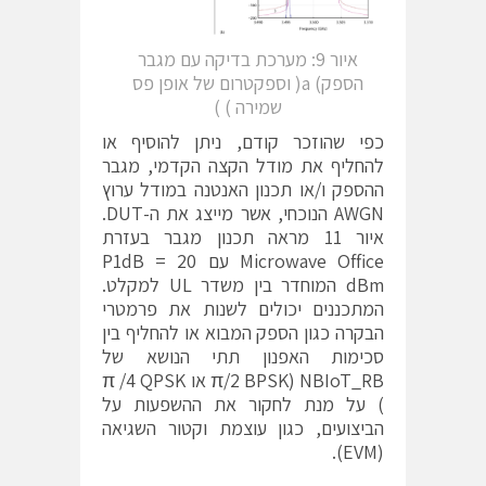
איור 9: מערכת בדיקה עם מגבר
הספק) a( וספקטרום של אופן פס
שמירה ) )
כפי שהוזכר קודם, ניתן להוסיף או
להחליף את מודל הקצה הקדמי, מגבר
ההספק ו/או תכנון האנטנה במודל ערוץ
AWGN הנוכחי, אשר מייצג את ה-DUT.
איור 11 מראה תכנון מגבר בעזרת
Microwave Office עם P1dB = 20
dBm המוחדר בין משדר UL למקלט.
המתכננים יכולים לשנות את פרמטרי
הבקרה כגון הספק המבוא או להחליף בין
סכימות האפנון תתי הנושא של
NBIoT_RB (π/2 BPSK או π /4 QPSK
) על מנת לחקור את ההשפעות על
הביצועים, כגון עוצמת וקטור השגיאה
(EVM).