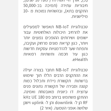
חיבוריות עתירה (תמיכה בכ-50,000
התקנים בתא), ובהשהיות נמוכות מ -10
מילישניות.
טכנולוגיית NB-IoT תאפשר למפעילים
את להרחיב היכולות האלחוטיות עבור
ישומים ושירותים ההופכים נפוצים יותר
ויותר, כגון קריאת מונים מרחוק ועקיבה,
ותפתח שער להזדמנויות עסקיות חדשות
כגון עיר חכמה ותשתיות רפואיות
eHealth.
טכנולוגיית NB-IoT תחבר בצורה יעילה
את ההתקנים הרבים הללו תוך שימוש
ברשתות תקשורת ניידת ותכלול כמות
קטנה וסבירה של תקשורת נתונים פנים
ערוצית דו כיוונית מאובטחת ואמינה.
ההתקן משתמש ברוחב פס 180 kHz UE
RF הן ל- downlink והן ל- uplink וישנן
שלושה אופני הטמעה. (איור 2)