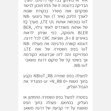
הבדיקה בדוגמה זו של VSS תוכנן לניטור
ספקרום אות משדר בנקודת שונות
לאורך הלינק (איור 7) ושל ביצועי NB-
IoT בנוכחות אותות LTE UL, מערך IQ
של אותות משודרים לאחר גילוי, BER,
BLER ותפוקה, כפי שניתן לראות
באיורים 8 ו-9, ושגיאת CRC לכל דרגה.
דוגמא קשורה מדגימה את פעולת NB-
IoT בפס השמירה של אות LTE.
הפרוייקט זהה לזה שבדוגמא הקודמת
אך בשינוי קל של מיקום דרגת משאבי
NB-IoT.
לפעולה בפס שמירה NBIoT_RB נקבע
בתוך הטווח <0 or >N_RB המגדיר את
הגבול העליון,
במטרה לפעול בפס השמירה התחתון או
העליון, בהתאם. פעולה בתוך הפס
מושגת על ידי קביעת של דרגת משאב