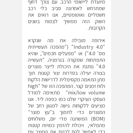
מיועדת ליישומי הרכב. עם צורך דחוף
שמתרחש לאחרונה סביב כלי רכב
חשמליים ואוטומטיים, אנו רואים את
השוק הזה ממשיך לצמוח בשנים
הקרובות.
אירופה מובילה את מה שנקרא
"Industry 4.0" ("מהפכה תעשייתית
מס' 4.0") או "מפעלים חכמים", שהיא
התפתחות שמקורה בגרמניה. "תעשייה
4.0" נותנת את היכולת לייצר מוצרים
בצורה יעילה בסדרות יצור קטנות תוך
מתן התאמה מקסימלית לדרישות הלקוח
ולוח זמנים קצר. המהפכה הזו של "high
mix/low volume" מתאימה למודל
העסקי העיקרי שלנו כמו כפפה ליד. אנו
מציעים ללקוחות גישה למגוון רחב של
המוצרים כדי לתמוך ב"עץ מוצר"
(BOM) המשתנה מדי יום, משלוחים
מהמלאי, ויכולת להזמין כמויות קטנות
כדי לאפשר להם לבנות את המוצר עם