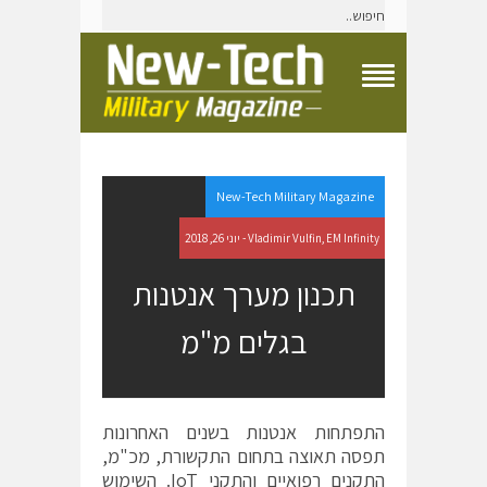
T
o
g
g
l
e
New-Tech Military Magazine
N
a
Vladimir Vulfin, EM Infinity - יוני 26, 2018
v
i
תכנון מערך אנטנות
g
a
בגלים מ"מ
t
i
o
n
M
e
התפתחות אנטנות בשנים האחרונות
n
תפסה תאוצה בתחום התקשורת, מכ"מ,
u
התקנים רפואיים והתקני IoT. השימוש