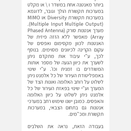
ביותר מאנטנה אחת במשדר ו \ או מקלט
במערכות תקשורת הולך וגובר, לדוגמא
במערכות תקשורת Diversity או MIMO
(Multiple Input Multiple Output).
מערך אנטנות סורק (Phased Antenna
Array) מאפשר ללא הזזה פיזית של
האנטנות לכוון מקסימום ואפסים של
עקום הקרינה לכיוונים מסוימים. בנוסף
לכך, ע"י עיבוד אות מתקדם ניתן
לשערך את כיוון הגעה של מספר אותות
המשודרים בו זמנית וכו'. ע"י שינוי
באמפליטודת העירור של כל אלמנט ניתן
לשלוט על רוחב האלומה ואונות הצד של
המערך וע"י שינוי בפאזת העירור של כל
אלמנט ניתן לשלוט על כיוון האלומה
והאפסים. כמובן ישנו שימוש רחב במערכי
אנטנות גם בתחום הצבאי, במערכות
תקשורת ומכ"מים.
בעבודה הזאת, נראה את השלבים