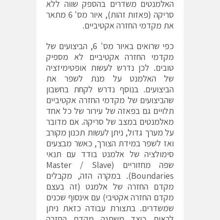
האלמנטים משדרים בהספק שווה ללא
סריקה (פאזות זהות), איור מס' 6 מתאר
את מקדמי החזרה אקטיביים.
כפי שרואים באיור מס' 6, הביצועים של
מקדמי החזרה אקטיביים לא מספיק
טובים. לכן נדרש לעשות אופטימיזציה
של האלמנט על מנת לשפר את
הביצועים. בנוסף נדרש לקחת בחשבון
שהביצועים של מקדמי החזרה אקטיביים
תלויים גם בפאזה של עירור של כל אחד
מאלמנטים במצב של סריקה. אם מדובר
על מערך גדול, ניתן לעשות תכנון מקורב
ואז לשפר במידת הצורך, כאשר מבצעים
סימולציה של אלמנט בודד עם תנאי
שפה מחזוריים (Master / Slave
Boundaries). במקרה הזה, מקבלים
מקדם החזרה של אלמנט (זה בעצם
מקדם החזרה אקטיבי) עם אינסוף שכנים
שמשדרים. בתצורת עבודה כזאת ניתן
לראות כיצד משתנה מקדם החזרה