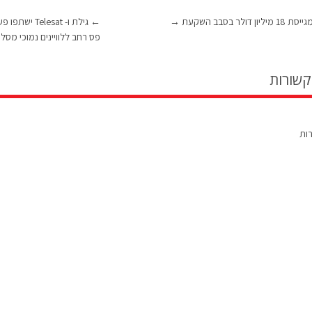
→
←
גילת ו- lesat
פס רחב ללוויינים נמוכי מסלול (O
קשורות
רות