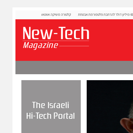
OLIGO Sec גייסה 60 מיליון דולר להרחבת פלטפורמת אבטחת
קלטורה משיקה אווטארים עם אינטליגנציה רגשית לתרגול שי
מורכבות