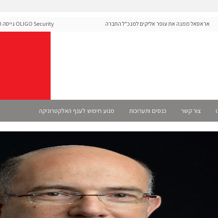
אסאל ממנה את עופר אליקים למנכ"ל החברה
urity
ה-Runtime בעידן מתקפות ה-AI
ו
צור קשר
כנסים ותערוכות
מנוע חיפוש לענף האלקטרוניקה