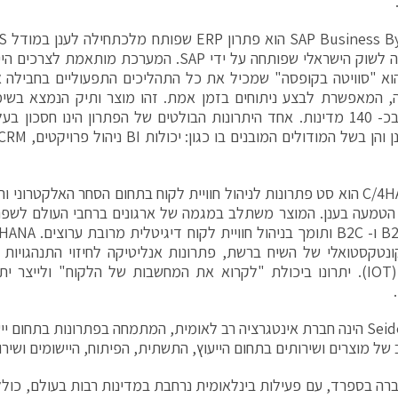
, המאפשרת לבצע ניתוחים בזמן אמת. זהו מוצר ותיק הנמצא בשימ
ומוטמע בכ- 140 מדינות. אחד היתרונות הבולטים של הפתרון הינו חסכו
C/4HANASAP הוא סט פתרונות לניהול חוויית לקוח בתחום הסחר האלקטרוני
טמעה בענן. המוצר משתלב במגמה של ארגונים ברחבי העולם לשפר 
ונטקסטואלי של השיח ברשת, פתרונות אנליטיקה לחיזוי התנהגויות 
הדברים (IOT). יתרונו ביכולת "לקרוא את המחשבות של הלקוח" ולייצר 
 של מוצרים ושירותים בתחום הייעוץ, התשתית, הפיתוח, היישומים ושירות
רה בספרד, עם פעילות בינלאומית נרחבת במדינות רבות בעולם, כולל