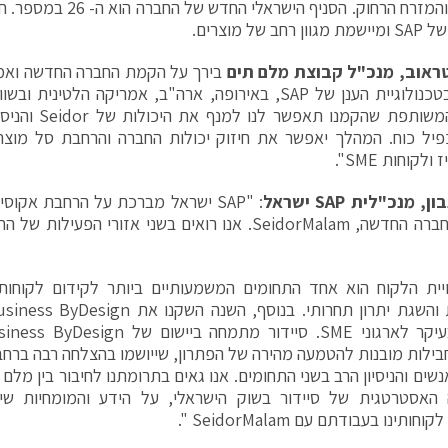
חב של מוצרים.
נטראוב, מנכ"ל קבוצת מלם תים
המוביל בטכנולוגיית הענן של SAP, באירופה, ארה"ב, אמריקה הלט
החברה המשותפת שהק
יל כוח. המהלך יאפשר את חיזוק יכולות החברה והרחבת סל מוצרי
לקוחות SME".
בון, מנכ"לית
SAP
ישראל
: "SAP ישראל מברכת על הרחבת אקו
הקמת החברה החדשה, SeidorMalam. אנו רואים בשני אזורי 
יית הלקוח הוא אחד התחומים המשמעותיים ביותר לקידום לקוחותי
בילות מובנות להטמעה מהירה של הפתרון, שייושמו בהצלחה רבה ברחבי
נשים והניסיון הרב בשני התחומים. אנו גאים בתרומתנו לחיבור בין מלם
האסטרטגית של סיידור בשוק הישראלי, על הידע והמומחיות שיתו
ותינו בעבודתם עם SeidorMalam ".