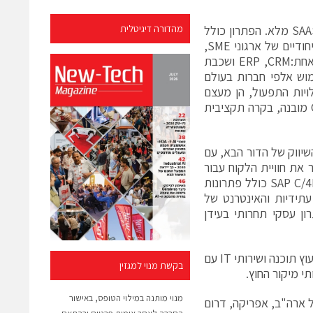
SAP Business ByDesign הוא פתרון ERP שפותח מלכתחילה לענן במודל SAAS מלא. הפתרון כולל
מהדורה דיגיטלית
לוקליזציה לשוק הישראלי שפותחה על ידי SAP. המערכת מותאמת לצרכים הייחודיים של ארגוני SME,
הפתרון הוא "סוויטה בקופסה" שמכיל את כל התהליכים התפעוליים בחבילה אחת:ERP ,CRM ושכבת
וש אלפי חברות בעולם
ן בעלויות התפעול, הן מעצם
היותו בענן והן בשל המודולים המובנים בו כגון: יכולות BI ניהול פרויקטים, CRM מובנה, בקרה תקציבית
 והשיווק של הדור הבא, עם
את חוויית הלקוח עבור
ארגוני B2B ו- B2C ותומך בניהול חוויית לקוח דיגיטלית מרובת ערוצים. SAP C/4HANA כולל פתרונות
עתידיות והאינטרנט של
יתרון עסקי תחרותי בעידן
חברת Seidor הינה חברת אינטגרציה רב לאומית, המתמחה בפתרונות בתחום ייעוץ תוכנה ושירותי IT עם
בקשת מנוי למגזין
י מיקור החוץ.
מנוי מותנה במילוי הטופס, באישור
 ארה"ב, אפריקה, דרום