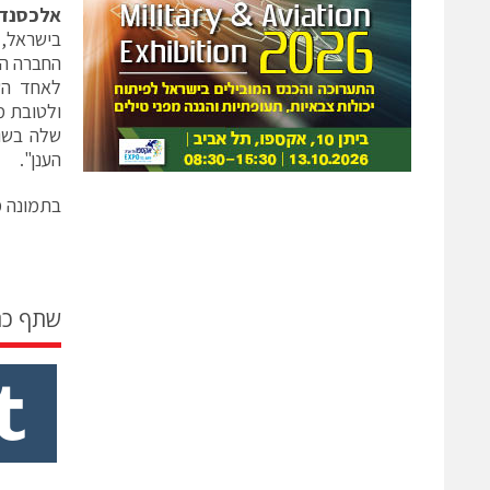
אלכסנדר
החברה הח
לאחד השו
ולטובת מ
הענן".
בתמונה מ
שתף כ