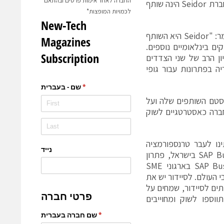
החברה לאחר אימות פרטים ובהתאם
אמריקה והמזרח הרחוק. הסניף הישראלי החדש של החברה הוא ה- 26 במספר. חברת Seidor הינה שותף
לכמויות המופצות*
בירך על הקמת החברה החדשה ואמר: "Seidor היא השותף
ינית ובשווקים בינלאומיים נוספים.
מנו תאפשר לנו למנף את היכולות של Seidor והניסיון הרב של שני הצדדים
ה בפתרונות עבור גופי
סיסטם השותפים שלה ועל
הפעילות של החברה כאסטרטגיים לשוק
נו לעבר טרנספורמציה
דיגיטלית והשגת יתרון תחרותי. בנוסף, השנה השקנו את SAP Business ByDesign בישראל, פתרון
שפונה בעיקר לארגוני SME. סיידור מתמחה ביישום של SAP Business ByDesign בארגוני SME
 העולם. לסיידור יש את
 תים לסיידור, שמחים על
וספו לשוק ומחוייבים