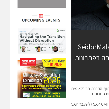
כריזה על הקמת חברה חדשה: SeidorMalam
ית, המתמחה בפתרונות
ריזה על הקמת חברה חדשה בשם SeidorMalam, בשיתוף החברה הבינלאומית
,SAP Business ByDesign SAP C/4HANA Commerce ו-SAP C/4HANA Marketing (לשעבר SAP