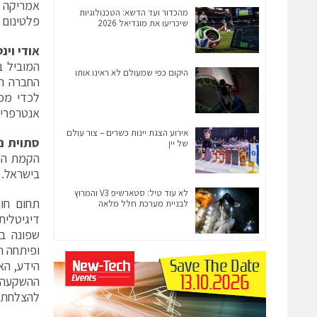
מהכדור ועד הדשא: הטכנולוגיות
פלטינום של SAP ומיישמת מגוון ר
שיכריעו את מונדיאל 2026
אודי וי
היקום כפי שמעולם לא ראינו אותו
לכדי מכפ
אנטרפרייז ו
אירוע הצגת יינות כשרים – צור עולם
סתוית נ
של יין
בישראל.
לא עוד טיל: סטארשיפ V3 והמרוץ
תחום חוו
לבניית מערכת חלל מלאה
ופיתחה ח
הידע, הא
ההשקעה 
להצלחת לקוח