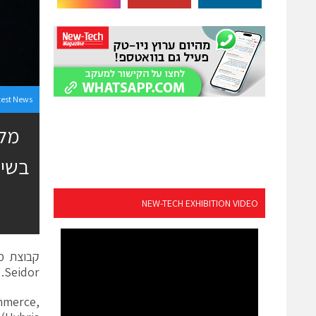
test News
NEW-TECH EXHIBITION VIDEO
Seidor. החברה החדשה תתמחה בפתרונות ענן ודיגיטל מבית SAP ובעיקר ביישום פתרונות