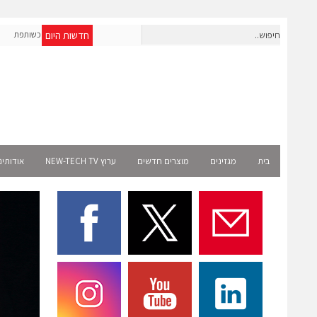
חדשות היום
OpenAI מרחיבה את פעילותה בישראל; אברא הוסמכה כשותפת
אר
Select רשמית
בית
מגזינים
מוצרים חדשים
ערוץ NEW-TECH TV
אודותינ