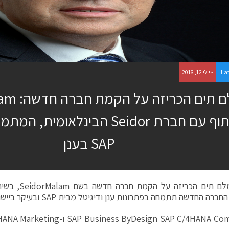
La
- יולי 12, 2018
מלם תים ה
בשיתוף עם חברת Seidor הבינלאומ
SAP בענן
קבוצת מלם תים הכ