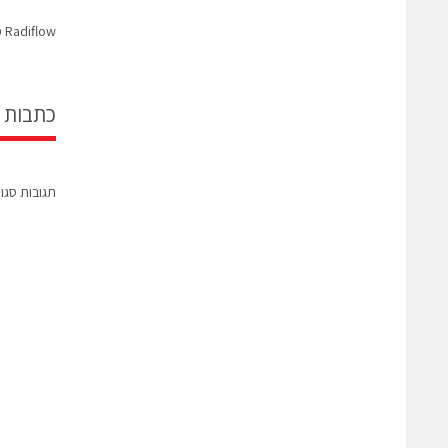
Radiflow מגייסת 18 מיליון דולר בסבב השקעת
כתבות 
תגובות סגו