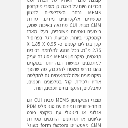
הכריזה היום על הצגת קו מוצרי
מיקרופון
MEMS
נרחב האידיאליים למגוון
מכשירים אלקטרוניים ניידים. סדרת
CMM מבית CUI מתגאה באיכות שמע,
ביצועים ואמינות משופרים, בעלי מארז
קומפקטי ביותר, טביעות רגל בפרופיל
קטן בגדלים קטנים כ- 0.95 X 1.85 X
2.75 מ"מ. בכל הנוגע להלחמת רכיבים
תואמים, מיקרופון MEMS מסוג זה יעניק
למתכננים גמישות רבה יותר במקרים
בהם נדרש משטח להרכבה, מה שהופך
מיקרופונים אלה למתאימים גם להקלטת
אודיו ולכידת קול בטלפונים חכמים,
טאבלטים, התקני בתים חכמים, ועוד.
מוצרי המיקרופון MEMS מבית CUI הם
ם חד-כיווניים וזמינים עם סוגי פלט PDM
אנלוגי או דיגיטלי עם מיקומי פורט
עליונים או תחתונים. הדגמים מסדרת
CMM מאפשרים form factors מעוגל