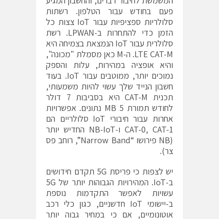
המשמשת לחיבור דברים, והחשבון המגיע
פעם בחודש עבור הטלפון. רשתות
סלולריות ספציפיות עבור IoT צצות כל
הזמן כדי להתחרות ב-LPWAN. רשת
סלולרית עבור IoT הנמצאת בצמיחה היא
LTE CAT-M. ה-M כאן מסמלת "מכונה",
והיא אופציה במהירות, עלות והספק
נמוכים יותר, ממוטבים עבור IoT. בעוד
חשבון הנייד שלך עשוי להיות משמעותי,
תכנית CAT-M היא בסביבות 7 דולר
לחודש תמורת 5 MB נתונים. אפשרויות
אחרות עבור חיבורי IoT סלולריים הם
CAT-0, CAT-1 ו-NB-IoT החדיש יותר
(NB פירושו “Narrow Band”, רוחב פס
צר).
יש לצפות כי פריסת 5G תקדם חידושים
ב-IoT. המהירויות הגבוהות יותר של 5G
עשויות לאפשר התקדמות נוספת
ב-יישומי IoT חדשניים, כגון כלי רכב
אוטונומיים, אם כי במחיר גבוה יותר