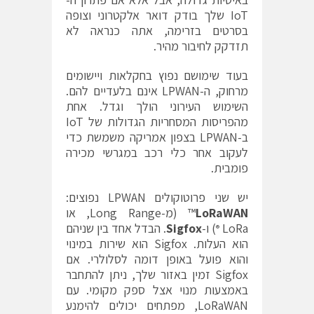
IoT שלך בודק דואר אלקטרוני וצופה
בסרטים בזרימה, אתה כנראה לא
תזדקק לחיבור מהיר.
בעוד שימושם נפוץ בחקלאות ויישומים
מרחוק, ה-LPWAN אינם בלעדיים להם.
השימוש העירוני הולך וגדל. אחת
מהפריסות המסחריות הגדולות של IoT
ב-LPWAN בצפון אמריקה משמשת כדי
לעקוב אחר כלי רכב במגרשי מכירה
פומבית.
יש שני פרוטוקולים LPWAN נפוצים:
LoRaWAN
™ (מ-Long Range, או
LoRa
) ו-
Sigfox
. הבדל אחד בין שניהם
®
הוא העלות. Sigfox הוא שירות במינוי
והוא פועל באופן דומה לסלולרי. אם
Sigfox זמין באזור שלך, ניתן להתחבר
באמצעות מנוי אצל ספק מקומי. עם
LoRaWAN, מפתחים יכולים להימנע