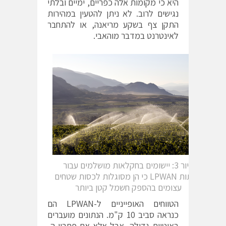
היא כי מקומות אלה כפריים, ימיים ובלתי
נגישים לרוב. לא ניתן להטעין במהירות
התקן צף בשקע מריאנה, או להתחבר
לאינטרנט במדבר מוהאבי.
איור 3: יישומים בחקלאות מושלמים עבור
רשתות LPWAN כי הן מסוגלות לכסות שטחים
עצומים בהספק חשמל קטן ביותר
הטווחים האופייניים ל-LPWAN הם
כנראה סביב 10 ק"מ. הנתונים מועברים
באיטיות גדולה, אבל אלא אם פתרון ה-