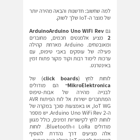
למה שחשוב: חדשנות והבאה מהירה יותר
של מוצר ה-IoT שלך לשוק.
גם
ArduinoArduino Uno WiFi Rev
2
מציע אלמנטים חכמים, מחוברים
ומאובטחים. Arduino מארחת קהילה
פעילה של עוסקים באבי טיפוס, עם
ערכות לימוד רבות וקוד מקור פתוח זמין
באינטרנט.
לוחות לחץ (
click boards
) של
MikroElektronica
הם מודולים
™
לבנייה מהירה של אבות-טיפוס
המתחברים ישירות אל לוח הפיתוח AVR
IoT WG, או באמצעות סוכך במקרה של
ה-Arduino Uno WiFi Rev 2. יש מספר
לוחות לחץ לקישוריות זמינים, כולל מגוון
מודולים LoRa ו-Bluetooth. לוחות
אלה מציעים דרך נהדרת להוסיף