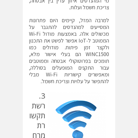
מי המהנדסים איזון עדין בין אבטחה,
צריכת חשמל ועלות.
למרבה המזל, קיימים היום פתרונות
המסייעים למהנדסים להתגבר על
מכשולים אלה. באמצעות מודול Wi-Fi
הממוטב ל-IoT אפשר לפשט את התכנון
ולקצר זמן פיתוח. מודולים כמו
WINC1500
הם בעלי אישור מלא,
תומכים בפרוטוקולי אבטחה וממוטבים
עבור התקנים המופעלים בסוללה,
ומאפשרים קישוריות Wi-Fi מבלי
להתפשר על עלויות וצריכת חשמל.
3.
רשת
תקשו
רת
מרח