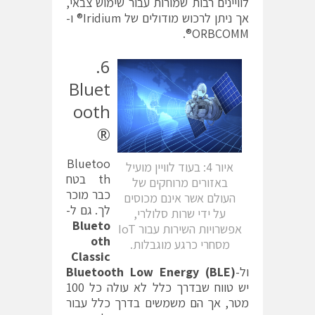
לוויינים רבות שמורות עבור שימוש צבאי,
אך ניתן לרכוש מודולים של Iridium® ו-
ORBCOMM®.
6.
Bluet
ooth
®
Bluetoo
איור 4: בעוד לוויין מועיל
th בטח
באזורים מרוחקים של
כבר מוכר
העולם אשר אינם מכוסים
לך. גם ל-
על ידי שרות סלולרי,
Blueto
אפשרויות השירות עבור IoT
oth
מסחרי כרגע מוגבלות.
Classic
ול-
Bluetooth Low Energy (BLE)
יש טווח שבדרך כלל לא עולה כל 100
מטר, אך הם משמשים בדרך כלל עבור