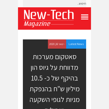
T
o
g
g
l
e
Latest News
- ינואר 16, 2020
N
a
סאטקום מערכות
v
i
מדווחת על גיוס הון
g
a
t
בהיקף של כ- 10.5
i
o
מיליון ש"ח בהנפקת
n
M
e
מניות לגופי השקעה
n
u