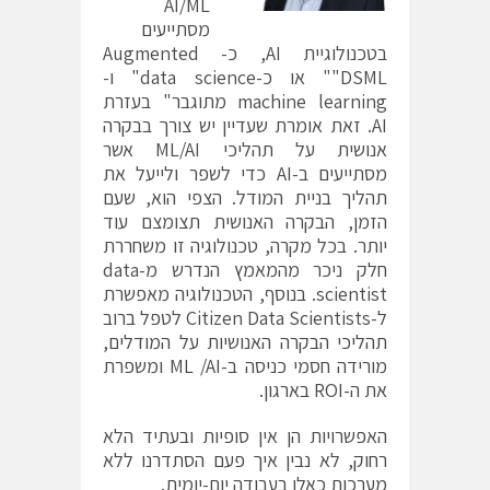
AI/ML
מסתייעים
בטכנולוגיית AI, כ- Augmented
DSML"" או כ-data science" ו-
machine learning מתוגבר" בעזרת
AI. זאת אומרת שעדיין יש צורך בבקרה
אנושית על תהליכי ML/AI אשר
מסתייעים ב-AI כדי לשפר ולייעל את
תהליך בניית המודל. הצפי הוא, שעם
הזמן, הבקרה האנושית תצומצם עוד
יותר. בכל מקרה, טכנולוגיה זו משחררת
חלק ניכר מהמאמץ הנדרש מ-data
scientist. בנוסף, הטכנולוגיה מאפשרת
ל-Citizen Data Scientists לטפל ברוב
תהליכי הבקרה האנושיות על המודלים,
מורידה חסמי כניסה ב-ML /AI ומשפרת
את ה-ROI בארגון.
האפשרויות הן אין סופיות ובעתיד הלא
רחוק, לא נבין איך פעם הסתדרנו ללא
מערכות כאלו בעבודה יום-יומית.