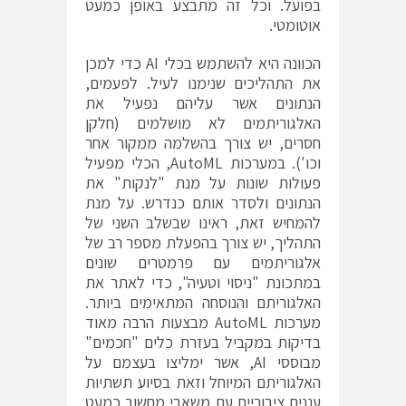
בפועל. וכל זה מתבצע באופן כמעט
אוטומטי.
הכוונה היא להשתמש בכלי AI כדי למכן
את התהליכים שנימנו לעיל. לפעמים,
הנתונים אשר עליהם נפעיל את
האלגוריתמים לא מושלמים (חלקן
חסרים, יש צורך בהשלמה ממקור אחר
וכו'). במערכות AutoML, הכלי מפעיל
פעולות שונות על מנת "לנקות" את
הנתונים ולסדר אותם כנדרש. על מנת
להמחיש זאת, ראינו שבשלב השני של
התהליך, יש צורך בהפעלת מספר רב של
אלגוריתמים עם פרמטרים שונים
במתכונת "ניסוי וטעיה", כדי לאתר את
האלגוריתם והנוסחה המתאימים ביותר.
מערכות AutoML מבצעות הרבה מאוד
בדיקות במקביל בעזרת כלים "חכמים"
מבוססי AI, אשר ימליצו בעצמם על
האלגוריתם המיוחל וזאת בסיוע תשתיות
עננים ציבוריים עם משאבי מחשוב כמעט