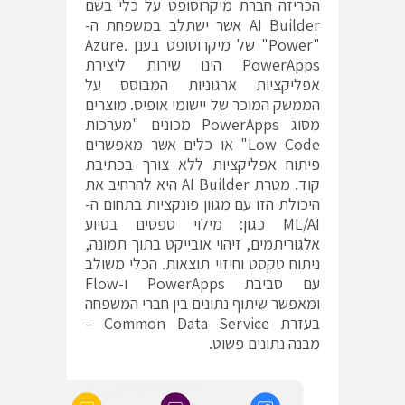
הכריזה חברת מיקרוסופט על כלי בשם
AI Builder אשר ישתלב במשפחת ה-
"Power" של מיקרוסופט בענן Azure.
PowerApps הינו שירות ליצירת
אפליקציות ארגוניות המבוסס על
הממשק המוכר של יישומי אופיס. מוצרים
מסוג PowerApps מכונים "מערכות
Low Code" או כלים אשר מאפשרים
פיתוח אפליקציות ללא צורך בכתיבת
קוד. מטרת AI Builder היא להרחיב את
היכולת הזו עם מגוון פונקציות בתחום ה-
ML/AI כגון: מילוי טפסים בסיוע
אלגוריתמים, זיהוי אובייקט בתוך תמונה,
ניתוח טקסט וחיזוי תוצאות. הכלי משולב
עם סביבת PowerApps ו-Flow
ומאפשר שיתוף נתונים בין חברי המשפחה
בעזרת Common Data Service –
מבנה נתונים פשוט.