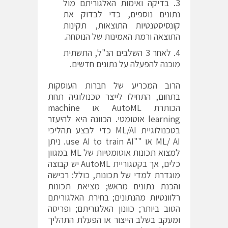
בדיקה ואימות האלגוריתם מול
נתונים נוספים, כדי לבדוק את
קונסיסטנטיות התוצאות, תקינות
התוצאה ורמת האמינות של הנוסחה.
לאחר 3 השלבים הנ"ל, התשתית
מוכנה להפעלה על נתונים חדשים.
הרוב המכריע של חברות העוסקות
בתחום, התחילו לייצר טכנולוגיה תחת
הכותרת AutoML או machine
learning אוטומטי. הכוונה היא להיעזר
בטכנולוגיית ML/AI כדי לבצע תהליכי
ML/ AI או ""use AI to train AI. ניתן
למצוא תכונות אוטומטיות של ML במגוון
כלים, אך בקטגוריית AutoML יש קבוצה
מוגדרת למדי של תכונות, כולל: רכישה
והכנת נתונים מראש; מציאת תכונות
רלוונטיות מהנתונים; בחירת האלגוריתם
הטוב ביותר; כוונון האלגוריתם; ופריסה
ומעקב בשלב הייצור או הפעלת התהליך