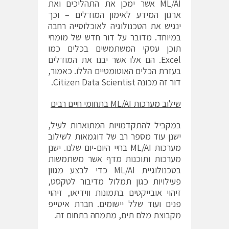
ML/AI אשר ימכן את התהליכים ואת
ארגון המידע לאימון המודלים – וכך
ינגיש את הטכנולוגיה לאוכלוסייה רחבה
במיוחד. מדובר על דור חדש של מומחי
תוכן עסקי המשתמשים בכלים כמו
Excel. הם אלו אשר יבנו את המודלים
בעזרת הכלים האוטומטיים הללו. כאמור,
דור זה מכונה Citizen Data Scientist.
שילוב מערכות
ML/AI
בתחומי חיים רבים
במקביל להתקדמויות המתוארות לעיל,
ישנן עוד מספר רב של דוגמאות לשילוב
מערכות ML/AI בחיי היום-יום שלנו. ישנן
מערכות ותוכנות מדף אשר משתמשות
בטכנולוגיית ML/AI כדי לבצע מגוון
פעילויות כגון תמלול מדיבור לטקסט,
זיהוי אובייקטים בתמונות ווידיאו, זיהוי
פנים ועוד שלל יישומים. חברת איטייפ
מקבוצת מלם תים, מתמחה בתחום זה.