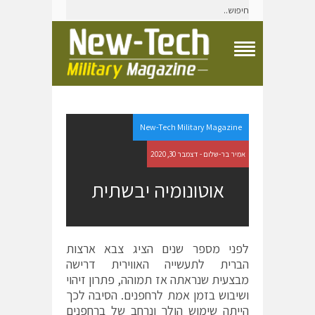
T
o
g
g
l
e
New-Tech Military Magazine
N
a
אמיר בר-שלום - דצמבר 30, 2020
v
i
אוטונומיה יבשתית
g
a
t
i
o
לפני מספר שנים הציג צבא ארצות
n
הברית לתעשייה האווירית דרישה
M
e
מבצעית שנראתה אז תמוהה, פתרון זיהוי
n
ושיבוש בזמן אמת לרחפנים. הסיבה לכך
u
הייתה שימוש הולך ונרחב של ברחפנים