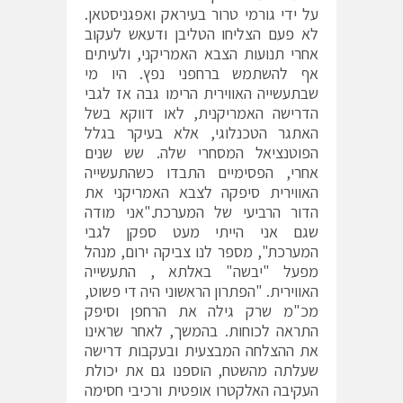
על ידי גורמי טרור בעיראק ואפגניסטאן.
לא פעם הצליחו הטליבן ודעאש לעקוב
אחרי תנועות הצבא האמריקני, ולעיתים
אף להשתמש ברחפני נפץ. היו מי
שבתעשייה האווירית הרימו גבה אז לגבי
הדרישה האמריקנית, לאו דווקא בשל
האתגר הטכנלוגי, אלא בעיקר בגלל
הפוטנציאל המסחרי שלה. שש שנים
אחרי, הפסימיים התבדו כשהתעשייה
האווירית סיפקה לצבא האמריקני את
הדור הרביעי של המערכת."אני מודה
שגם אני הייתי מעט ספקן לגבי
המערכת", מספר לנו צביקה ירום, מנהל
מפעל "יבשה" באלתא , התעשייה
האווירית. "הפתרון הראשוני היה די פשוט,
מכ"מ שרק גילה את הרחפן וסיפק
התראה לכוחות. בהמשך, לאחר שראינו
את ההצלחה המבצעית ובעקבות דרישה
שעלתה מהשטח, הוספנו גם את יכולת
העקיבה האלקטרו אופטית ורכיבי חסימה