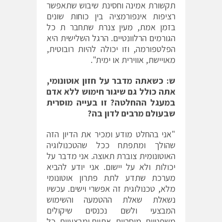
תקשורת אמינה וחסינת שיבוש שתאפשר
רציפות אינפורמציה בין כוחות שונים
בזמן אמת, מעין צנרת שתחבר ת כל
הגורמים הרלוונטיים. הרגל השלישית היא
הפלטפורמה, וזו יכולה להיות רובוטית,
מאויישת, אווירית או ימית".
ש: כשאתה מדבר על חזון אוטונומי,
אתה כולל גם שיגור חימוש ללא אדם
במעגל ההחלטה? זו בעייה מוסרית
שבעולם מרבים לדון בה?
"אני בהחלט מודע ומכיר את הדיון הזה
שהולך ומתפתח ככל שהטכנולוגיה
האוטונומית צוברת תאוצה. אני מדבר על
יכולות ולא על יישום. אני יודע להביא
מערכת שתדע לתת פתרון אוטונומי
מלא, טכנולוגית זה אפשרי וישים. עכשיו
נשאלת שאלת ההטמעה והשימוש
המבצעי ולשם נכנסים שיקולים
משפטיים, מוסריים, אתיים ומבצעיים. כל