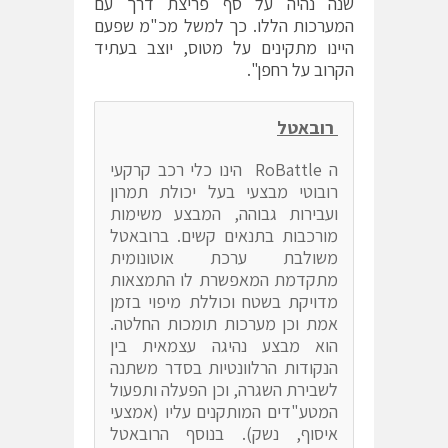
שנה נהיה על סף פריצת דרך עם
המערכות הללו. כך למשל מכ"מ שפעם
היינו מתקינים על מטוס, יוצב בעתיד
הקרוב על רחפן".
רובאטל
ה RoBattle הינו כלי רכב קרקעי
רובוטי מבצעי בעל יכולת תמרון
ועבירות גבוהה, המבצע משימות
מורכבות בתנאים קשים. ברובאטל
משולבת ערכת אוטונומית
מתקדמת המאפשרת לו התמצאות
מדויקת בשטח וכוללת מיפוי בזמן
אמת וכן מערכות תומכות החלטה.
הוא מבצע נהיגה עצמאית בין
הנקודות הרלוונטיות בסדר משתנה
לשבירת השגרה, וכן הפעלה ותפעול
המטע"דים המותקנים עליו (אמצעי
איסוף, נשק). בנוסף הרובאטל