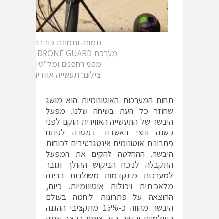
תמונה ותמונת כותרת:
מערכת DRONE GUARD להגנה
מפני רחפנים ומל"טים
צילום: תעשייה אווירית
תחום המערכות האוטונומיות הוא מושג
שחוזר כל העת בשיחה שלנו. מפעל
היבשה של התעשייה האווירית הוקם לפני
כשנה וחצי באשדוד במטרה לפתח
פתרונות אוטונומים אינטגרטיבים לכוחות
היבשה. ההחלטה להקים את המפעל
התקבלה לנוכח הביקוש ההולך וגובר
למערכות מתקדמות משולבות בבינה
מלאכותית ויכולות אוטונומיות. כיום,
ההוצאה על פתרונות לוחמה בעולם
היבשה מהווה כ-15% מתקציבי ההגנה
העולמיים והשוק הזה צומח בקצב שנתי