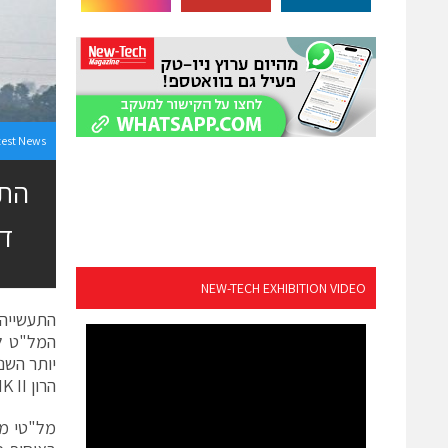
test News
דו
NEW-TECH EXHIBITION VIDEO
יותר השנ
הרון MK II למדינה באסיה גם כן.
מל"טי מש