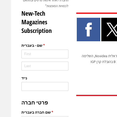
החברה לאחר אימות פרטים ובהתאם
לכמויות המופצות*
חברת ה- InsurTech הישראלית Novidea, השלימה