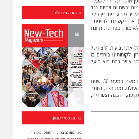
פן שוטף על ידי למעלה
מות יבשתיות וימיות נגד
מהדורה דיגיטלית
עביר מידע בים בין כלל
 המשתתפים במשימה. המל"ט מצויד בתקשורת קו ראייה ( LOS ) או תקשורת לוויינית
ק ללא צורך בפריסת תחנת
ק את שביעות הרצון של
. לקוחותינו בוחרים בו
זג אוויר בהם הוא פועל
לתעשייה האווירית ידע רב וניסיון מצטבר בתחום המל"טים, שנצבר בחברה במשך כמעט 50 שנות
סה מצטברות ומעל ל-50 לקוחות ברחבי העולם. זאת בצד, היותה
יפה, ההגנה האווירית,
בקשת מנוי למגזין
מנוי מותנה במילוי הטופס, באישור