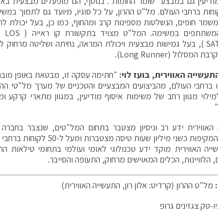
ודיעין גם במבצע "שומר החומות". בנוסף, הם מופעלים מבצעית באו
 לקוחות ברחבי העולם. מל"ט ההרון, על כל סוגיו, מיועד גם לתמוך במשי
משמר חופים, הנשלטות מספינות קרב ומהחוף, כמו כן, בעל יכולת לה
הכלים
(SATCOM ), בעל גמישות מבצעית ויכולת המראה, נחיתה ושליטה מרחו
המסלול (Long Runner).
עשייה האווירית, בועז לוי:
"חתימה עסקה זו, מבטאת באופן מובה
ו ברחבי העולם, מהביצועים המבצעיים והטכניים של מערך מל"טי ההרון
מילוי מגוון רחב של משימות איסוף מודיעין, במגוון מתארי קרקע ומ
פעילות, המקיפות כשני מיליון שעות טי
יה האווירית מוקד ידע טכנולוגי לאומי ועולמי בתחומי טילאות התק
 הלוויינות, הכלים המאוישים מרחוק, התעופה והסייבר.
:
מל"ט ההרון (קרדיט: אלון רון, התעשייה האווירית)
ו-טק צגזינים גרופ