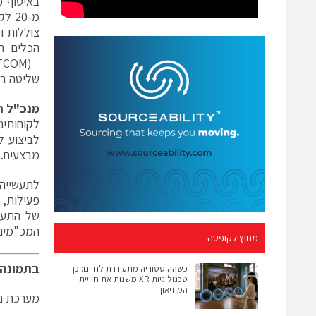
באיסוף מ
מ-20
צוללות ו
שליטה בקרבת 
מנכ"ל הת
לקוחותינ
לביצוע ל
מבצעית."
של התעשי
המכ"מים,
מחוץ לקופסה
בתמונה
כשההיסטוריה מתעוררת לחיים: כך
טכנולוגיות XR משנות את חוויית
המוזיאון
מערכת ני