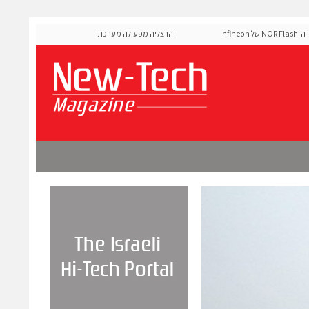
MediaTek אישרה את זיכרון ה-NOR Flash של Infineon
הרצליה מפעילה מערכת AI לניהול אדפטיבי של רמזורים