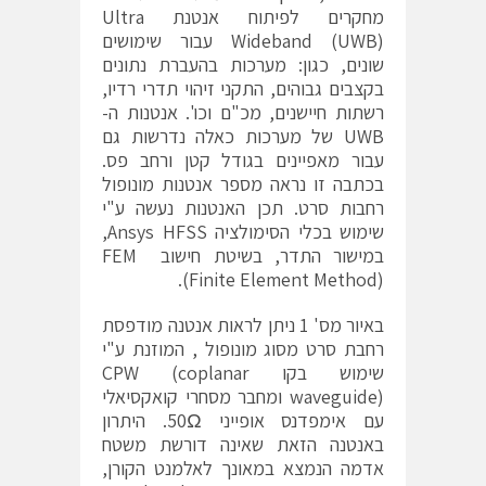
מחקרים לפיתוח אנטנת Ultra
Wideband (UWB) עבור שימושים
שונים, כגון: מערכות בהעברת נתונים
בקצבים גבוהים, התקני זיהוי תדרי רדיו,
רשתות חיישנים, מכ"ם וכו'. אנטנות ה-
UWB של מערכות כאלה נדרשות גם
עבור מאפיינים בגודל קטן ורחב פס.
בכתבה זו נראה מספר אנטנות מונופול
רחבות סרט. תכן האנטנות נעשה ע"י
שימוש בכלי הסימולציה Ansys HFSS,
במישור התדר, בשיטת חישוב FEM
(Finite Element Method).
באיור מס' 1 ניתן לראות אנטנה מודפסת
רחבת סרט מסוג מונופול , המוזנת ע"י
שימוש בקו CPW (coplanar
waveguide) ומחבר מסחרי קואקסיאלי
עם אימפדנס אופייני 50Ω. היתרון
באנטנה הזאת שאינה דורשת משטח
אדמה הנמצא במאונך לאלמנט הקורן,