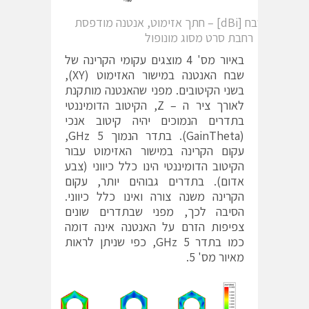
איור מס' 4 – שבח [dBi] – חתך אזימוט, אנטנה מודפסת
רחבת סרט מסוג מונופול
באיור מס' 4 מוצגים עקומי הקרינה של
שבח האנטנה במישור האזימוט (XY),
בשני הקיטובים. מפני שהאנטנה מותקנת
לאורך ציר ה – Z, הקיטוב הדומיננטי
בתדרים הנמוכים יהיה קיטוב אנכי
(GainTheta). בתדר הנמוך 5 GHz,
עקום הקרינה במישור האזימוט עבור
הקיטוב הדומיננטי הינו כלל כיווני (צבע
אדום). בתדרים גבוהים יותר, עקום
הקרינה משנה צורה ואינו כלל כיווני.
הסיבה לכך, מפני שבתדרים שונים
צפיפות הזרם על האנטנה אינה דומה
כמו בתדר 5 GHz, כפי שניתן לראות
מאיור מס' 5.