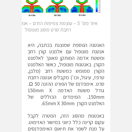
איור מס' 5 – עוצמת צפיפות הזרם – אנטנה מודפס
רחבת סרט מסוג מונופול
האנטנה הנוספת שמוצגת בכתבה, היא
אנטנת מונופול עם אלמנט קורן רחב
ומשטח אדמה המותקן מאונך לאלמנט
הקורן. באנטנות מונופול, כאשר האלמנט
הקורן ממומש כמשטח רחב (מלבן,
טרפז, עיגול, וכו') מקבלים אנטנה רחבת
סרט. אימפדנס של הפורט ההזנה 50 Ω.
גודל משטח האדמה 150mm X
150mm. המימדים הכוללים של
האלמנט הקורן 65mm X 30mm.
באנטנות מהסוג הזה, המטרה לקבל
עקום קרינה כלל כיווני במישור האזימוט.
על מנת לשפר את תיאום האימפדנסים