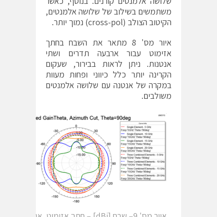
שלושה אלמנטים קורנים. בנוסף, כאשר
משתמשים בשילוב של שלושה אלמנטים,
הקיטוב הצולב (cross-pol) נמוך יותר.
איור מס' 8 מתאר את השבח בחתך
אזימוט עבור ארבעה תדרים ושתי
אנטנות. ניתן לראות בבירור, שעקום
הקרינה יותר כלל כיווני ופחות מעוות
במקרה של אנטנה עם שלושה אלמנטים
משולבים.
איור מס' 9– שבח [dBi] – חתך אזימוט, אנטנה רח