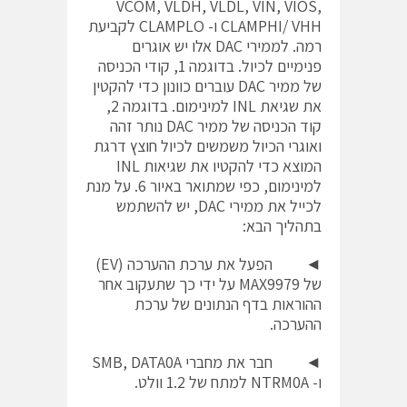
VCOM, VLDH, VLDL, VIN, VIOS,
CLAMPHI/ VHH ו- CLAMPLO לקביעת
רמה. לממירי DAC אלו יש אוגרים
פנימיים לכיול. בדוגמה 1, קודי הכניסה
של ממיר DAC עוברים כוונון כדי להקטין
את שגיאת INL למינימום. בדוגמה 2,
קוד הכניסה של ממיר DAC נותר זהה
ואוגרי הכיול משמשים לכיול חוצץ דרגת
המוצא כדי להקטיו את שגיאות INL
למינימום, כפי שמתואר באיור 6. על מנת
לכייל את ממירי DAC, יש להשתמש
בתהליך הבא:
◄ הפעל את ערכת ההערכה (EV)
של MAX9979 על ידי כך שתעקוב אחר
ההוראות בדף הנתונים של ערכת
ההערכה.
◄ חבר את מחברי SMB, DATA0A
ו- NTRM0A למתח של 1.2 וולט.