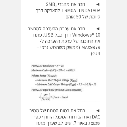
◄ חבר את מחברי SMB,
NDATA0A ו- TRM0A להארקה דרך
סיומת של 50 אוהם.
◄ חבר את ערכת ההערכה למחשב
Windows® 10 דרך כבל USB. פתח
את התוכנה של ערכת ההערכה ל-
MAX9979 (ממשק משתמש גרפי –
GUI).
◄ החל את רמות המתח של ממיר
DAC ואת הגדרות המעגל הדוחף כפי
שמוצג באיור 7. שים לב שערך מתח