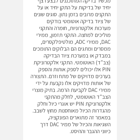
מכשיר בדיקה המתוכננים לבצע רצף
יחיד של בדיקות על התקן יחיד או על
התקנים מרובים בזמן נתון. סוגים שונים
של ציוד בדיקה אוטומטי בודקים
מערכות אלקטרוניות, חומרה והתקני
מוליכים למחצה. התקני תזמון, ממירי
DAC, ממירי ADC, מולטיפלקסרים,
ממסרים ומתגים הם הבלוקים התומכים
במבדק או במערכת ציוד הבדיקה
(צב"ד) האוטומטי. התקני אלקטרוניקת
PIN אלו יכולים לספק אותות והספק
בערכים מדויקים של מתח וזרם. התצורה
של אותות מדויקים אלו נקבעת על ידי
ממירי DAC לקביעת הרמה. בתיק מוצרי
הצב"ד האוטומטי, לחלק מהתקני
אלקטרוניקת PIN יש אוגרי כיול וחלק
מהגדרות הכיול מאוחסנות מחוץ לשבב.
במאמר זה מתוארים הפונקציה,
השגיאות והכיול של ממיר DAC דרך
כיווני ההגבר וההיסט.