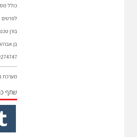
כולל מסנן פנימי EN 55032 class B והכ
לפרטים נ
בורן טכנו
בן אברהמ
9274747
מערכת ני
שתף כ