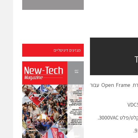
מגזינים דיגיטליים
חברת Traco השויצרית, יצאה עם ספקי כוח AC/DC 50W קומפקטיים בתצורת Open Frame עבור