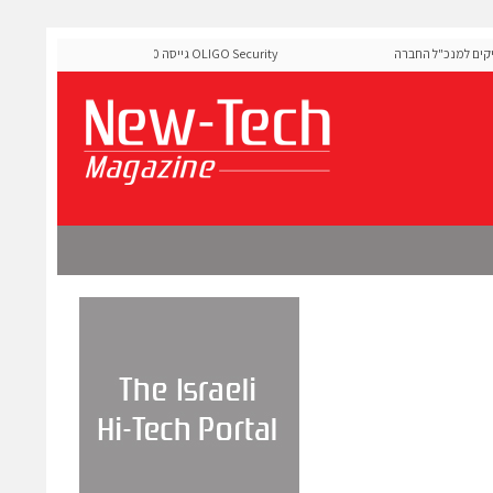
ם למנכ"ל החברה
OLIGO Security גייסה 60 מיליון דולר להרחבת פלטפ
ה-Runtime בעידן מתקפות ה-AI