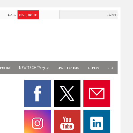
חדשות היום
חברת IAIG גייסה 6 מיליון דולר להקמת חברות תוכנה שנבנו מראש
לעידן ה-AI
ect
בית
מגזינים
מוצרים חדשים
ערוץ NEW-TECH TV
אודותינ