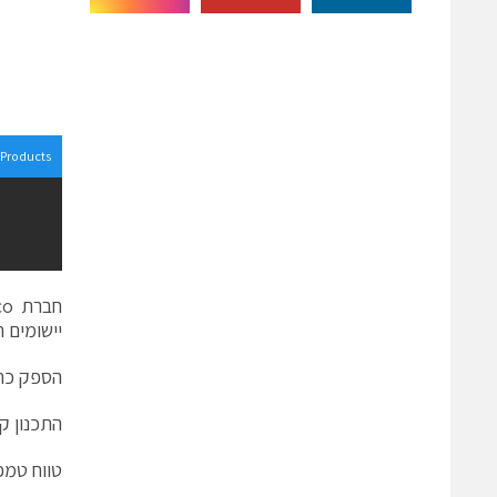
Products
יישומים ת
הספק כח הינו 50W בגודל 3 X 1.5 Inch עם מתחי 
התכנון קומפקט
טווח טמפרטורת ההפ