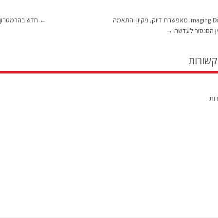
Imaging Diagnostics מאפשרת דיוק, ניקיון והתאמה
←
חדש בהרמטרון: קונק
ן הסנסור לעדשה
→
קשורות
רות