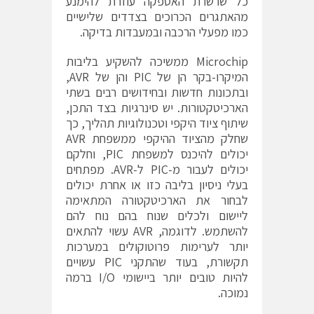
כל שרשרת האספקה עוזרת להימנע
מהאתגרים הכרוכים בצדדים שלישיים
כמו מפעלי הרכבה ובמעבדות בדיקה.
Microchip ממשיכה להשקיע בליבות
המיקרו-בקר הן של PIC והן של AVR,
ובתכונות חדשות ובחידושים רבים בשתי
הארכיטקטורות. יש סינרגיות בצד התכן,
שיתוף ציוד היקפי וטכנולוגיות תהליך, כך
שחלק מהציוד ההיקפי ממשפחת AVR
יכולים להיכנס למשפחת PIC, וחלקם
יכולים לעבור מ-PIC ל-AVR. מפתחים
בעלי ניסיון בליבה כזו או אחרת יכולים
לבחור את הארכיטקטורה המתאימה
ליישום ולכלים שנוח בהם נוח להם
להשתמש. לדוגמה, AVR עשוי להתאים
יותר לערימות פרוטוקולים במערכות
תקשורת, בעוד שהתקני PIC עשויים
להיות טובים יותר ביישומי I/O ברמה
נמוכה.