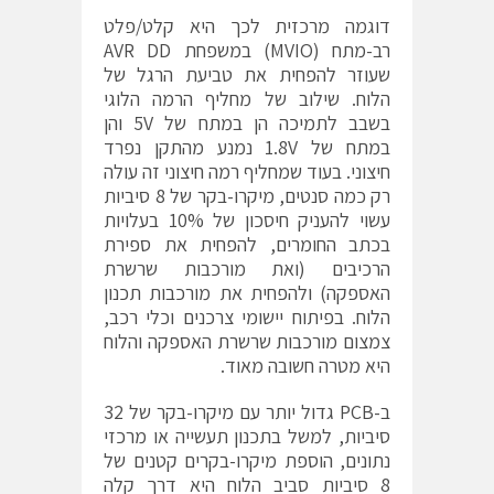
דוגמה מרכזית לכך היא קלט/פלט
רב-מתח (MVIO) במשפחת AVR DD
שעוזר להפחית את טביעת הרגל של
הלוח. שילוב של מחליף הרמה הלוגי
בשבב לתמיכה הן במתח של 5V והן
במתח של 1.8V נמנע מהתקן נפרד
חיצוני. בעוד שמחליף רמה חיצוני זה עולה
רק כמה סנטים, מיקרו-בקר של 8 סיביות
עשוי להעניק חיסכון של 10% בעלויות
בכתב החומרים, להפחית את ספירת
הרכיבים (ואת מורכבות שרשרת
האספקה) ולהפחית את מורכבות תכנון
הלוח. בפיתוח יישומי צרכנים וכלי רכב,
צמצום מורכבות שרשרת האספקה והלוח
היא מטרה חשובה מאוד.
ב-PCB גדול יותר עם מיקרו-בקר של 32
סיביות, למשל בתכנון תעשייה או מרכזי
נתונים, הוספת מיקרו-בקרים קטנים של
8 סיביות סביב הלוח היא דרך קלה