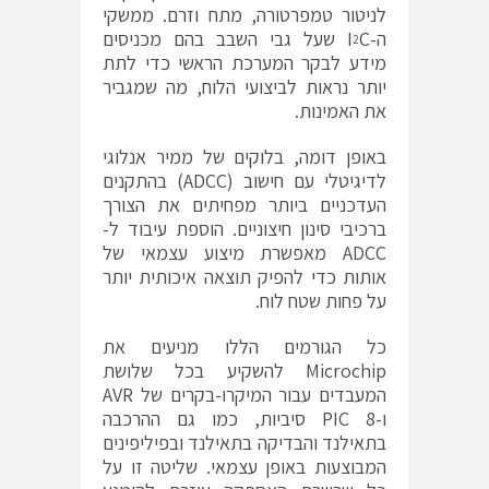
לניטור טמפרטורה, מתח וזרם. ממשקי
ה-I
C שעל גבי השבב בהם מכניסים
2
מידע לבקר המערכת הראשי כדי לתת
יותר נראות לביצועי הלוח, מה שמגביר
את האמינות.
באופן דומה, בלוקים של ממיר אנלוגי
לדיגיטלי עם חישוב (ADCC) בהתקנים
העדכניים ביותר מפחיתים את הצורך
ברכיבי סינון חיצוניים. הוספת עיבוד ל-
ADCC מאפשרת מיצוע עצמאי של
אותות כדי להפיק תוצאה איכותית יותר
על פחות שטח לוח.
כל הגורמים הללו מניעים את
Microchip להשקיע בכל שלושת
המעבדים עבור המיקרו-בקרים של AVR
ו-PIC 8 סיביות, כמו גם ההרכבה
בתאילנד והבדיקה בתאילנד ובפיליפינים
המבוצעות באופן עצמאי. שליטה זו על