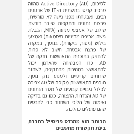
לסיכום, Active Directory (AD) מהווה
מרכיב קריטי בתשתית ה-IT של ארגונים
רבים, ואבטחתו מפני גישה לא מורשית,
פרצות נתונים והתקפות סייבר דורשת
שילוב של אמצעי מניעה (MFA, הגבלת
גישה, אכיפת מדיניות סיסמאות) ואמצעי
בילוש (ניטור, ביקורת). בנוסף, במקרה
של פרצת אבטחה, חשוב לא פחות
להחזיק בתוכנית התאוששות חזקה של
AD. כזו המבטיחה שהארגון יכול
להתאושש במהירות מהתקיפה, לשחזר
שירותים קריטיים ולמנוע נזק נוסף.
תוכנית התאוששות מקיפה של AD צריכה
לכלול גיבויים קבועים של מסד הנתונים
של AD והגדרות התצורה, כמו גם בדיקה
ואימות של הליכי השחזור כדי להבטיח
שהם פועלים כהלכה.
הכותב הוא מהנדס פריסייל בחברת
בינת תקשורת מחשבים