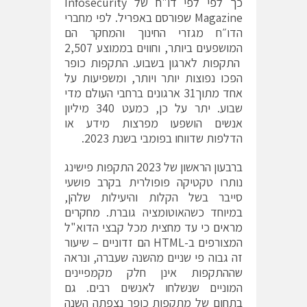
כך לפי לפי דו"ח של Infosecurity
Magazine
שפורסם באפריל
. לפי מחברי
הדו״ח מגזרי החינוך והמחקר הם
המושפעים ביותר, וחווים בממוצע 2,507
התקפות לארגון בשבוע. התקפות כופר
הפכו נפוצות יותר ויותר, ומשפיעות על
אחד מתוך31 ארגונים ברחבי העולם מדי
שבוע. יתר על כן, כמעט 340 מיליון
אנשים הושפעו מפרצות מידע או
הדלפות שדווחו בפומבי בשנת 2023.
ברבעון הראשון של 2023 התקפות פישינג
נותרו טקטיקה פופולרית בקרב פושעי
סייבר בשל הקלות והיעילות שלהן,
במיוחד כשהאוטומציה גוברת.
מחקרים
מראים
כי עד מחצית מכל קבצי הדוא"ל
המצורפים ב-HTML הם זדוניים – שיעור
זה גבוה פי שניים מהשנה שעברה, ונראה
שההתקפות אינן חלק מקמפיינים
המוניים שנשלחו לאנשים רבים. גם
בתחום של מתקפות כופר
נצפתה השנה