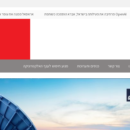
OpenAI מרחיבה את פעילותה בישראל; אברא הוסמכה כשותפת
אראסאל ממנה את עופר אליקים
S רשמית
ו
צור קשר
כנסים ותערוכות
מנוע חיפוש לענף האלקטרוניקה