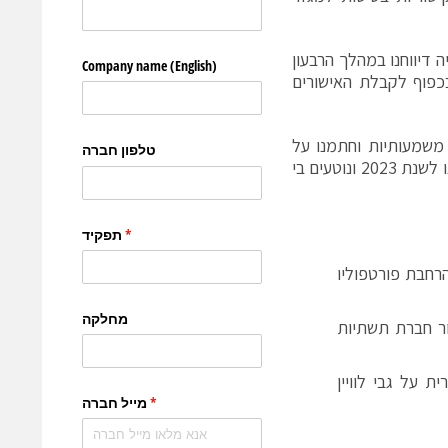
בהשגת האישורים הרגולטוריים הנדרשים לרכישת DataPath עליה דיווחנו במהלך הרבעון
נו מצפים להשלים את העסקה במהלך הרבעון הרביעי של 2023, בכפוף לקבלת האישורים
 משמעותיות וחתמנו על
מספר עסקאות אסטרטגיות ברבעון. כל אלו הובילו אותנו להעלאת התחזית שלנו לשנת 2023 ונוטעים בי
 הסכם אסטרטגי לפרויקט ESA משותף להרחבת פורטפוליו
לת עבור חברת תשתיות
 על גבי לוויין