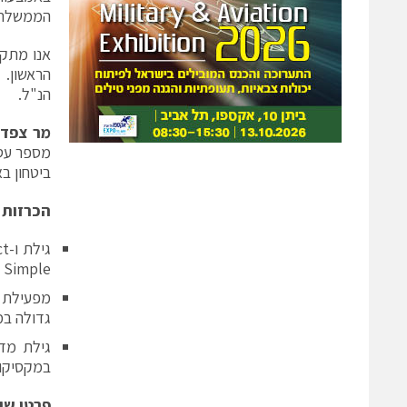
הממשלתי 
הנ"ל.
מר צפדי
ביטחון ב
הכרזות 
 Simple®
גדולה במ
גילת מדו
במקסיקו
פרטי שי