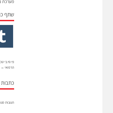
מערכת ני
שתף כ
פי.סי.בי טכ
הרפואי
→
כתבות 
תגובות סגו