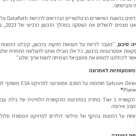
והביטחוני.
אנו מתקדמים 
הראשון. א
ה סיכם
, "מעבר לדיווח על תוצאות חזקות ברבעון, קיבלנו הזמנות
אשר ליכולתנו לממש את פוטנציאל הצמיחה לטווח ארוך שלנו."
משמעותיות לאחרונה
גילת ו-Satcom Direct חותמות על
Plane
מפעילת תקשורת Tier 1 בוחרת בפתרונות התקשורת הלוויינית של גי
ערב אירופה
וחת על הזמנות בהיקף של מיליוני דולרים לפרויקט תמסורת סלולרית
חת הועידה