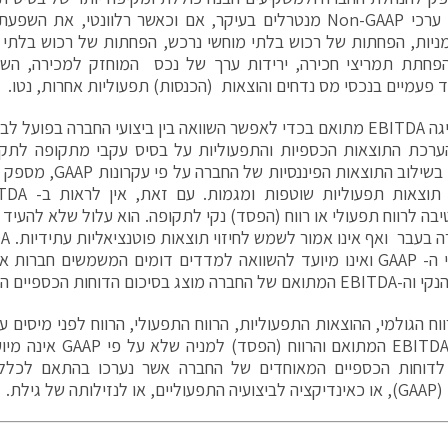
וביצועים. ערכי Non-GAAP מנטרלים בעיקר, אם וכאשר רלוונטי, 
ניות, הפחתות של רכוש בלתי מוחשי נרכש, הפחתות של רכוש בלתי
הפחתת תמריצי חכירה, ירידות ערך של נכס המוחזק למכירה, הש
חד פעמיים בנכסי מס נדחים והוצאות (הכנסות) תפעוליות אחרות, נטו.
גילת מציגה EBITDA מתואם בכדי לאפשר השוואה בין ביצועי החברה בפו
ערכת התוצאות הכספיות והתפעוליות על בסיס עקבי מתקופה לתקו
מדד זה, בשילוב התוצאות 
בה לרווח תפעולי או רווח (הפסד) נקי לתקופה. הוא עלול שלא להעיד
לפי כללי ה- GAAP ואינו מיועד להשוואה למדדים דומים המשמשים חבר
מוצג בסיכום הדוחות הכספיים המצורף.
וח הגולמי, ההוצאות התפעוליות, הרווח התפעולי, הרווח לפני מיסים ע
הנקי, ה-EBITDA המתואם והר
לדוחות הכספיים המאוחדים של החברה אשר נערכו בהתאם לכללים
תה של גילת.