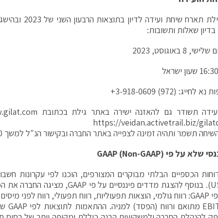
הנהלת גילת תארח שיחת 
דיון שאלות ותשובות:
, 8 באוגוסט, 2023
ייג: (972) 3-918-0609+
עידה תשודר גם להאזנה ישירה באתר גילת בכתובת
gilat.com
https://veidan.activetrail.biz/gila
חה תשמר ותהיה זמינה לצפייה באתר החברה ובקישור הנ"ל למשך 30 ימים.
ננסי שלא על פי
)
Non-GAAP
(
GAAP
וחות הכספיים הבלתי מבוקרים המצורפים, הוכנו לפי עקרונות חשבו
(US GAAP). בנוסף להצגת מדדים פיננסיים על 
שלא על פי GAAP: רווח גולמי, הוצאות תפעוליות, רווח תפעולי, רווח לפני 
נקי, ITDA
פק להנהלת החברה ולמשקיעים הבנה כוללת ומקיפה יותר של בסיס ת