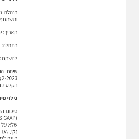
ותשתתף ב
תאריך: יום שלישי
התחלה: 16:30 שעון ישראל
להשתתפות נא לח
שיחת הו
tq2-2023
הקלטת השי
גילוי פי
סיכום הד
כוונה לס