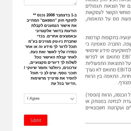
את השפעתם של הוצאות תגמולים
 מוחשי הקשור לעסקאות
פעות מס על התאמות,
על לביצועיה בתקופות קודמות
פה. החברה מאמינה כי
הפיננסיות של החברה על פי עקרונות GAAP, מספק למשקיעים מידע שימושי
להערכת תוצאות תפעוליות שוטפות ומגמות. עם זאת, אין לראות ב- EBITDA מתואם או לפרשו
 על התוצאות התפעוליות
של החברה בעבר ואף אינו אמור לשמש לחיזוי תוצאות פוטנציאליות עתידיות. EBITDA מתואם לא נערך
ות אחרות. התאמה בין הרווח
ל הכנסה, הרווח (הפסד)
ווח (הפסד) למניה שלא על פי GAAP אינה מיועדת לבחינה במנותק או
 ועקרונות חשבונאיים