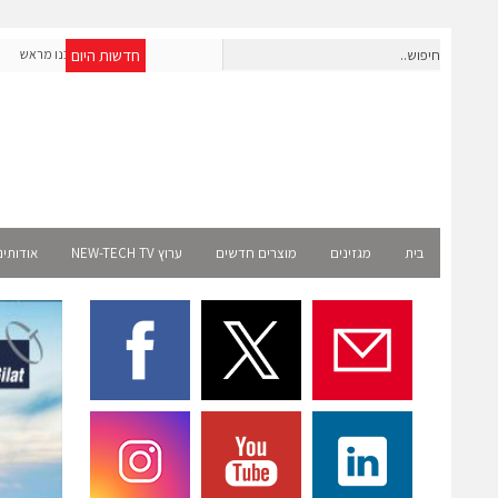
חדשות היום
חברת IAIG גייסה 6 מיליון דולר להקמת חברות תוכנה שנבנו מראש
לעידן ה-AI
elect
בית
מגזינים
מוצרים חדשים
ערוץ NEW-TECH TV
אודותינ