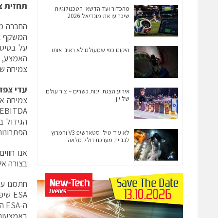
תחזית צ
מהכדור ועד הדשא: הטכנולוגיות
שיכריעו את מונדיאל 2026
היקום כפי שמעולם לא ראינו אותו
צמיחה שנתית של 39%
עדי צפד
אירוע הצגת יינות כשרים – צור עולם
של יין
הגידול ב
הפתרונות
לא עוד טיל: סטארשיפ V3 והמרוץ
לבניית מערכת חלל מלאה
בצורה אלקטרונית (ESA) ומגברי
ה-
באמצעות 