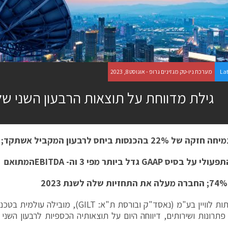
La
מערכת ניו-טק מגזינים גרופ - אוגוסט 8, 2023
גילת מדווחת על תוצאות הרבעון השני של 023
 22% בהכנסות ביחס לרבעון המקביל אשתקד;
תפעולי על בסיס
GAAP
גדל ביותר מפי 3 וה-
EBITDA
המתואם
החברה מעלה את התחזיות שלה לשנת 2023
גילת רשתות לוויין בע"מ (נאסד"ק ובורסת ת"א: T