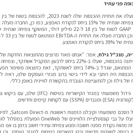
ופה פני עתיד
המשקף צמיחה שנתית של 15% ביחס לנקודת האמצע, כמו כן, החבר
 ביחס לנקודת האמצע.
יה, מנכ"ל גילת
, אמר: "אנחנו מאוד מרוצים מהתוצאות החזקות של 
צמיחה איתנה בהכנסות, שעלו ב-22% ביחס לרבעון המקביל אש
EBITDA המתואם, שגדל ב-74% ביחס לאשתקד, זאת כתוצאה משי
הכנסות היה רוחבי ובא לידי ביטוי ברוב מגזרי העסקים שלנו, ראיה ל
 של גילת וכן להתעניינות הגוברת בתקשורת לוויינית באופן כללי.
אנו חווים גידול משמעותי במגזר הקישוריות בט
ם (SSPA) עם לקוחות קיימים וחדשים.
חתמנו על הסכם משמ
ESA הזה מהווה נקודת מפנה חשובה ומנוע צמיחה עתידי חשוב בזמן בו אנו 
כניסה לשווקים חדשים ובהן קישוריות בטיסות למגזר העסקי, וכן ק