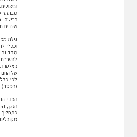
מבוססי מ
רכישה, 
שינויים 
וככלי לה
כאלטרנטי
(הפסד) הנקי וה-EBITDA המתואם של החברה 
הצגת הרו
כתחליף 
מקובלים (GAAP), או כאינדיקציה לביצועיה התפעוליים, או לנזילו