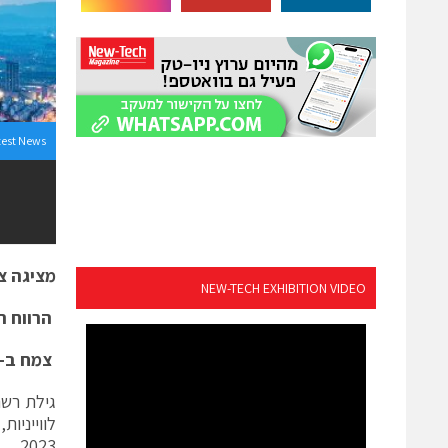
test News
מציגה צמיחה חזקה של
NEW-TECH EXHIBITION VIDEO
הרווח ה
צמח ב-74%;
2023.