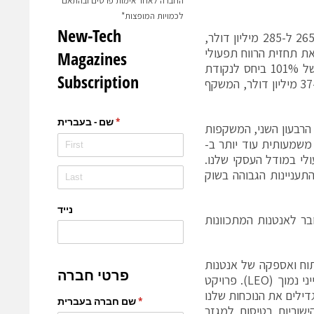
החברה לאחר אימות פרטים ובהתאם
לכמויות המופצות*
החברה מעלה את תחזית ההכנסות שלה לשנת 2023, להכנסות בטווח של בין 265 ל-285 מיליון דולר,
ה מעלה את תחזית הרווח תפעולי
על בסיס GAAP לטווח של בין 18 ל-22 מיליון דולר, המשקף צמיחה שנתית של 101% ביחס לנקודת
האמצע, וכן החברה מעלה את תחזית ה-EBITDA המתואם לטווח של בין 33 ל-37 מיליון דולר, המשקף
הרבעון השני, המשקפות
תקד, וצמיחה משמעותית עוד יותר ב-
פור תפעולי במודל העסקי שלנו.
התעניינות הגבוהה בשוק
יסות (IFC) שלנו, עם ביקוש גובר לאנטנות המתכוונות
עותי וקיבלנו הזמנות ראשונות מ-Satcom Direct, לפיתוח ואספקה של אנטנות
ESA שיפעלו על גבי קונסטלציית הלוויינים של OneWeb הפועלת במסלול לווייני נמוך (LEO). פרויקט
מגדילים את הנוכחות שלנו
ישוריות בטיסות למגזר