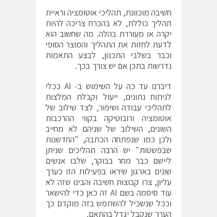
חשיבה מוכוונת, תהליכי אוטומציה וראיית
תהליך כוללת, לא בהכרח צריכה להיות
יקרה או מעוררת בהלה. מה שחשוב הוא
לדעת לחזות את התהליך והמוצר הסופי
וכבר בשלבי התכנון, לבצע התאמות
נדרשות בתכן אם יש צורך בכך.
דיברנו עד כה על השימוש ב- AI ככלי
לניתוח נתונים, ייעול וקבלת המלצות
לתהליכי עבודה ושיפור, לצד שילוב של
אוטומציה ורובוטיקה בקווי ההרכבות
השונים, השילוב של שניהם לא מחייב
ולכן כמו שנפתחה הכתבה, "החדשנות
שבפשטות" יש הרבה תהליכים שניתן
ליישם כבר מחר בבוקר, שלבו אנשים
שונים בארגון שיראו בפעילות הזו כערך
עליון, צרו קבוצות חשיבה והבינו שזה לא
עוד סיסמה בשם AI זה כאן כדי להישאר
וככל שנשכיל להשתמש בזה מוקדם כך
הערך שנקבל יגדל בהתאם.