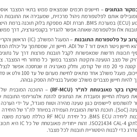
מקור הנתונים
– חיישנים חכמים שנמצאים ממש בתאי המצבר אוספי
ומובילים אותם לפלטפורמת ניהול מרכזית, שמעבירה את התובנות ה
בקרת מנוע (ECU) במערכת BMS. חברת ADI מספקת בלוק תוכ
נות אלו ופלטפורמה שאותה אפשר להגדיר בקונפיגורציה, דרך ממשקי API פשוטי
וב על פלטפורמת התובנות
– המעגל המשולב (IC) הר
לתאים, הוא חיישן ניטור תאים דור 7 של ADI. חיישן זה, שמסתמ
מוסיף תכונות חדשות שמאפשרות לקבל תובנות פורצות דרך על נתונים
ויק של מצב הטעינה ותקינות המצבר במשך כל מחזור חיי המצבר. 
חיישן זה קטנה פי 20 מזו של קודמו, וחלק מאנרגיה זו שנחסכה אפשר ל
ך להיות חיישן מצברים משולב שפועל בנצילות הספק גבוהה.
יקרו בקר מאובטחת לת"ר (
RF-MCU
)
– התוכנה המובנית של 
 להשתמש ליישומים כגון טעינה מהירה וטווח מוגדל, על ידי הערכה 
את התובנות ליחידה BMS ECU. כל יחידת RF MCU 
תואמת לתקן ISO21434 CAL-4. זה
רג כדי לבנות היסטוריית תובנות לכל מצבר.