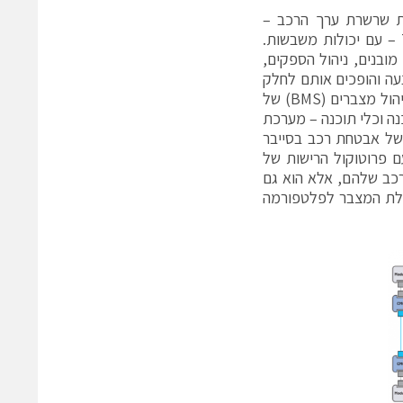
ת שרשרת ערך הרכב –
הכוללת בעלים של רכב או צי רכב, יצרנים של ציוד מקור (OEM) ו- Tier 1s – עם יכולות משבשות.
מובנים, ניהול הספקים,
עה והופכים אותם לחלק
מתקדם מבחינה טכנולוגית של יכולת הרכב הכוללת. במרכז נמצאת מערכת ניהול מצברים (BMS) של
נה וכלי תוכנה – מערכת
של אבטחת רכב בסייבר
לואן עם פרוטוקול הרישות של
מאפשר לייצרני ציוד מקור לשדרג את תכנוני EV לצי הרכב שלהם, אלא הוא גם
ילת המצבר לפלטפורמה