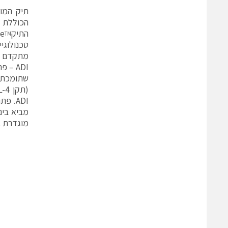
תיק המוצרים
התיקADI Recharge
TM
טכנולוגי
ADI –
שתומכת ב
מביא בינ
מוגדרת ב