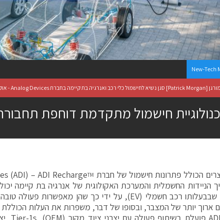
New-Tech 
ה בחברת Analog Devices - אוקטובר 3, 2023
נולוגיית חישמול מתקדמת דוחפת תחבורה
רים הכולל פתרונות חישמול של חברת
ADI Recharge
) –
ADI
(
ces
TM
 הניידות החשמלית והמערכת האקולוגית של אנרגיה בת קיימה יכולו
 שבבעלותו רכב חשמלי (
EV
), על ידי כך שהן מאפשרות פעולה טובה
ם ארוך יותר של המצבר, ובסופו של דבר, משפרות את העלות הכוללת 
AD
פועלת בשיתוף פעולה עם יצרני ציוד מקור (
OEM
),
Tier-1s
, י