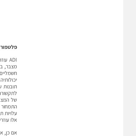
פלטפורמ
ADI ע
מצבר, בז
תובנות ע
לתקשורת 
של המצבר
התמחור ע
עלויות תק
אלו עוזר
אם כן, איך נראית 