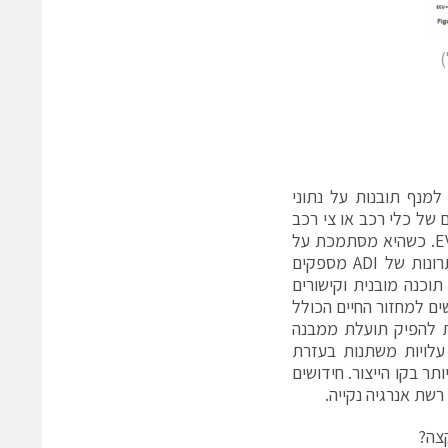
)
למנף תובנות על נתוני
 של כלי רכב או צי רכב
חשמליים, על ידי שיפור ערך זמן החיים של המצבר והביצועים התפעוליים של EV. כשהיא מסתמכת על
יכולותיה המובילות בתעשייה, המוכחות, לחישת ניטור תאים בדיוק גבוה, הפתרונות של ADI מספקים
וכנה מובנית וקישורים
ם למחזור החיים הכולל
ות להפיק תועלת ממבנה
 עלויות משתנות בעזרת
תר בקו הייצור. חידושים
רשת אנרגיה נקייה.