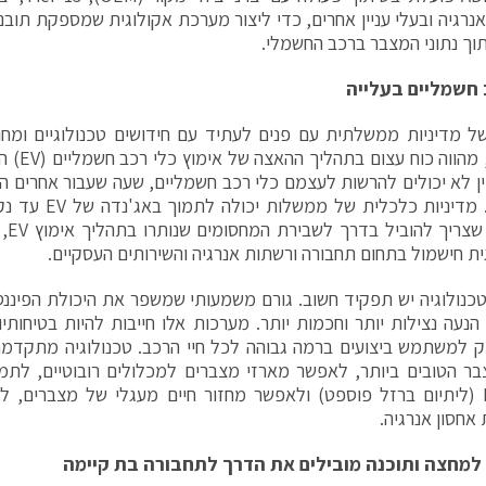
נרגיה ובעלי עניין אחרים, כדי ליצור מערכת אקולוגית שמספקת תוב
וך נתוני המצבר ברכב החשמלי.
 חשמליים בעלייה
ל מדיניות ממשלתית עם פנים לעתיד עם חידושים טכנולוגיים ומח
לקיימות, 
ין לא יכולים להרשות לעצמם כלי רכב חשמליים, שעה שעבור אחרים ה
לא ברור. מדיניות כ
לכך,
ית חישמול בתחום תחבורה ורשתות אנרגיה והשירותים העסקיים.
כנולוגיה יש תפקיד חשוב. גורם משמעותי שמשפר את היכולת הפיננס
הנעה נצילות יותר וחכמות יותר. מערכות אלו חייבות להיות בטיחותי
 למשתמש ביצועים ברמה גבוהה לכל חיי הרכב. טכנולוגיה מתקדמת
ר הטובים ביותר, לאפשר מארזי מצברים למכלולים רובוטיים, לתמ
כגון LFP (ליתיום ברזל פוספט) ולאפשר מחזור חיים מעגלי של מצברים, 
אחסון אנרגיה.
 למחצה ותוכנה מובילים את הדרך לתחבורה בת קיימה