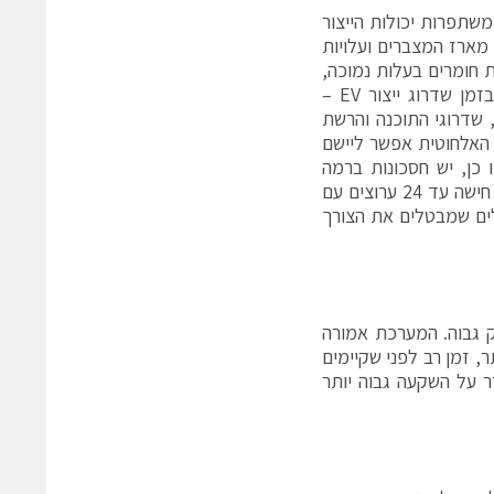
שתפרות יכולות הייצור
 מארז המצברים ועלויות
ת חומרים בעלות נמוכה,
והמודולריות המורחבת שהיא מספקת לחבילות המצברים מאפשרת גמישות בזמן שדרוג ייצור EV –
שדרוגי התוכנה והרשת
האלחוטית אפשר ליישם
 כן, יש חסכונות ברמה
המבנית שמתאפשרים על ידי חיישן ניטור תאים מהדור השביעי של ADI, יכולת חישה עד 24 ערוצים עם
חיתה את דרישות הצימוד, וביצועי מערכת EMC המעולים שמבטלים את הצורך
דיוק גבוה. המערכת אמורה
, זמן רב לפני שקיימים
 על השקעה גבוה יותר