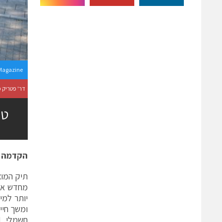
Magazine
דר' פטריק מורגן [Patrick Morgan] סגן נשיא לחישמול כלי רכב ואנרגיה בת קיימ
טכ
הקדמה
תיק המוצ
מחדש איך
יותר למי
ומשך חיי
חשמלי.
I