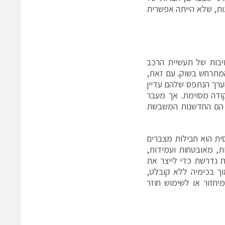
נות, שלא הייתה אפשרית
ויבות של תעשיית הרכב
מהווה כוח עצום בתהליך ההאצה של אימוץ כלי רכב חשמליים (EV) המתרחש בשוק. עם זאת,
ערך הנתפס שלהם עדיין
לכלית של ממשלות יכולה לתמוך באג'נדה של EV עד נקודה מסוימת. אך מעבר
 מי שצריך להוביל בדרך לשבירת המחסומים שנותרו בתהליך אימוץ EV, הם החדשנות המשבשת
ית הוא חבילות מצברים
ות, מאובטחות ועמידות,
 נדרשת כדי לייצר את
וך בכימיה ללא קובלט,
למיחזור או לשימוש חוזר