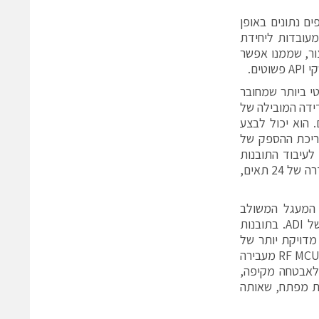
ם נתונים באופן
מעובדות ליחידת
נה ברמת הייצור, שממנו אפשר
ם.
אשון והקריטי ביותר שמחובר
ך על יכולת המדידה המובילה של
. הוא יכול לבצע
צריכת ההספק של
נצל לעיבוד התובנות
האלו. לסיכום, מעגל משולב אחד מתאים לחישת מערום של עד 100 וולט או סדרה של 24 תאים,
המעגל המשולב
מבקרת את פעולת החיישן ומעבדת את הנתונים להזנת אלגוריתמי התובנות של ADI. בתובנות
מדויקת יותר של
מצב הטעינה (SoC). תוכנת הרשת המובנית העמידה במיוחד לת"ר של היחידה RF MCU מעבירה
כוללת מערכת משנה לאבטחה מקיפה,
ות ייחודית מאובטחת של כל IC היא תכונת מפתח, שאותה