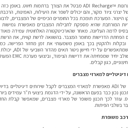
ADI Rechar
מבטל את הצורך ברתמות חיווט. באופן כזה מ
TM
של יצרני ציוד מקור, והם יכולים לשפר את היעילות, האמינות, הרכבת
קו הייצור. המערכת תומכת בכל החומרים הכימיים של המצברים, לרבו
יס לרמה העליונה. מאחר שהארכיטקטורה האלחוטית עמידה מאוד, 
 הפחתת הדרישות מחומר המצבר. בהשוואה לרשת קווית, את הרשת 
ובקלות ולהקטין בכך באופן משמעותי את זמן מחזור הפרישה. כמו
מעגל משולב יחיד שמפ
יצוניים, כגון קבלים.
 דיגיטליים למארזי מצברים
המערכת של ADI מאפשרת למארזי המצברים לקבל שירותים דיגיטליים ב
כנון נכון כבר בפעם הראשונה, על ידי הדגמת ביצועי ת"ר עמידים ביותר
ס. עוזר לכך תכנון משופר של מארזי מצברים, שמאפשר קבלת החזר
ר בשלבי הפיתוח.
רכב משופרת