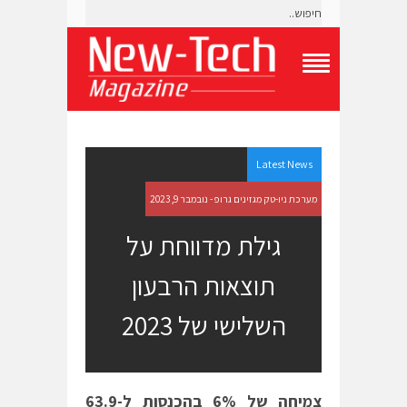
T
o
g
g
l
e
Latest News
N
a
מערכת ניו-טק מגזינים גרופ - נובמבר 9, 2023
v
i
גילת מדווחת על
g
a
תוצאות הרבעון
t
i
o
השלישי של 2023
n
M
e
n
u
צמיחה של
6%
בהכנסות ל-63.9