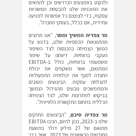
ולנקוט באמצעים הנדרשים וכן להתאים
את התוכניות שלנו להבטחת המשכיות
עסקית, כדי לצמצם כל אפשרות לפגיעה
עתידית, אם בכלל, בעסקי החברה".
מר צפדיה המשיך ומסר
, "אנו מרוצים
מהתוצאות הכספיות שלנו, בדגש על
המשך הצמיחה בהכנסות לצד השיפור
העקבי ברווחיות. דיווחנו על שיפור
משמעותי ברווחיות, כולל ב-EBITDA
המתואם, אשר משקפים את יכולת
החברה למנף את יכולותיה התפעוליות
להצלחה עסקית. הביצועים הטובים
והמתמשכים נובעים מהגידול הנמשך
בביקוש לפתרונות שלנו, לצד הצמיחה
הכללית בתחום התקשורת הלוויינית".
מר צפדיה סיכם
, "הביצועים החזקים
שלנו ב-2023, נכון להיום, הניבו EBITDA
מתואם של 27 מיליון דולר בתשעת
החודשים הראשונים של 2023, אשר כבר