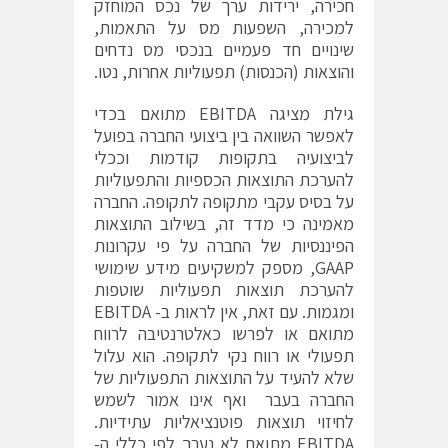
חכירה, ירידות ערך של נכס המוחזק
למכירה, השפעות מס על התאמות,
שינויים חד פעמיים בנכסי מס נדחים
והוצאות (הכנסות) תפעוליות אחרות, נטו.
גילת מציגה EBITDA מתואם בכדי
לאפשר השוואה בין ביצועי החברה בפועל
לביצועיה בתקופות קודמות וככלי
להערכת התוצאות הכספיות והתפעוליות
על בסיס עקבי מתקופה לתקופה. החברה
מאמינה כי מדד זה, בשילוב התוצאות
הפיננסיות של החברה על פי עקרונות
GAAP, מספק למשקיעים מידע שימושי
להערכת תוצאות תפעוליות שוטפות
ומגמות. עם זאת, אין לראות ב- EBITDA
מתואם או לפרשו כאלטרנטיבה לרווח
תפעולי או רווח נקי לתקופה. הוא עלול
שלא להעיד על התוצאות התפעוליות של
החברה בעבר ואף אינו אמור לשמש
לחיזוי תוצאות פוטנציאליות עתידיות.
EBITDA מתואם לא נערך לפי כללי ה-