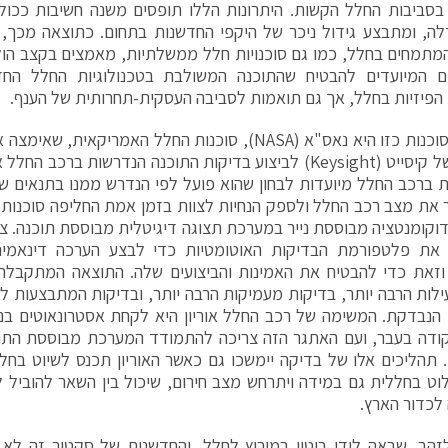
בסביבות החלל הקשות. היתרונות הללו תופסים משנה חשיבות ככול
ה, ומתבצע גידול ניכר של היקפי החדשנות בתחום. כתוצאה מכך, א
מתמחים בחלל, כמו גם סוכנויות חלל ממשלתיות, מאמצים בקצב הול
ים המיועדים להבטיח שהתוכנה המשולבת בטכנולוגיות החלל הח
הפיזיות בחלל, אך גם תואמות לסביבה העסקית-תחרותית של הענף.
דוגמא לסוכנות כזו היא נאס"א (NASA), סוכנות החלל האמרי
 ברכב החלל מיועדות לבחון שהוא פועל לפי הנדרש ממנו בתנאים שונ
 את מצב רכב החלל ולספק הנחיות לצוות בזמן אמת החליפה סוכנות
וקומנטציה מבוססת נייר במערכת תצוגה דיגיטלית מבוססת תוכנה. צוו
 את פלטפורמת הבדיקות האוטומטיות כדי לבצע הערכה דינאמי
וזאת כדי להבטיח את האמינות והביצועים שלה. התוצאה המתקבלת 
ילות הרבה יותר, בדיקות מעמיקות הרבה יותר, ובדיקות המתבצעות לכ
נבדקת. המשימה של רכב החלל אוריון היא לקחת אסטרונאוטים בני
קודה בעבר, ועם האתגר הזה צריכה להתמודד המערכת מבוססת התו
 תהליכים אלו של בדיקה יימשכו גם כאשר האוריון תכנס לשיוט בחל
ט בחללית גם במידה ויתרחש מצב חירום, שיכול בין השאר להוביל 
לכדור הארץ.
הב, שבאה לידי ביטוי במירוץ לחלל, והחדשנות של סקטור זה לא 