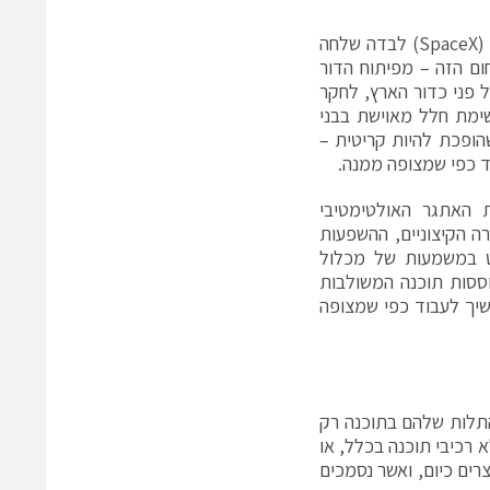
כך לדוגמא, משימות לחלל הפכו כיום לדבר שגרתי, כאשר חברת ספייס איקס (SpaceX) לבדה שלחה
 בתחום הזה – מפיתוח הדור
ל פני כדור הארץ, לחקר
ימת חלל מאוישת בבני
הופכת להיות קריטית –
ד כפי שמצופה ממנה.
האתגר האולטימטיבי
ה הקיצוניים, ההשפעות
ט במשמעות של מכלול
וססות תוכנה המשולבות
שיך לעבוד כפי שמצופה
והתלות שלהם בתוכנה רק
יינים שוגרו ללא רכיבי תוכנה בכלל, או
רים כיום, ואשר נסמכים