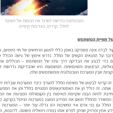
הטכנולוגיה נדרשת לשרוד את הכוחות של השיגור
לחלל. קרדיט: באדיבות קיסייט
ל חוויית המשתמש
ד לבדה אינה מספיקה באופן כללי למגוון תרחישים של חיי היומיום,
ובר על התנאים הקשים של החלל. נדרש אימוץ של גישה הכולל ש
ים כדי לבצע את הבדיקה דרך עיניו של המשתמש – הכוללים את 
נאליות, הביצועים והשימושיות. המשמעות היא שהבדיקות נדרשות 
ציות שבין המערכת הטכנולוגית והמשתמשים שלה.
זה קריטי לביצוע של משימת החלל להעריך כיצד המערכות עובדות יח
אותה. זה כולל הן את האסטרונאוטים המצויים בחלל והן את המפע
ייבת להיות הבנה שקיימת תאימות בין הקונסולות המציגות את המ
המשודר מהחלל תואם את המידע המוצג במערכות הניהול בקרקע. כא
חלל גם בני אדם אזי החשיבות הזו גדלה עוד יותר – המערכות הא
ע אמין ומדויק שניתן לפרש אותו בצורה ויזואלית פשוטה. לדוגמא, המ