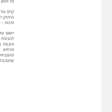
על מגוון
קיים צור
בהינתן ה
סיבות – 
להבטיח ש
תובנות ב
תרחיש א
פוטנציא
שהטכנולו