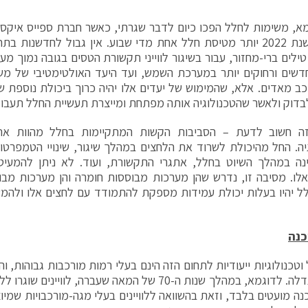
במהלך שנת 2022 יותר מטיסת חלל אחת מדי שבוע. אין גבול לחדשנות
ילים ברי-מחזור, עבור בשיגור לווייני תקשורת הטסים בגובה נמוך מע
דשים ורחוקים יותר במערכת השמש, ועד היעד האולטימטיבי של מש
ב מאדים. אלא, שהמימוש של יעדים אלו יהיה כרוך ביכולת נוספת ש
בדוק ולאשר שהטכנולוגיה אותה מפתחת ומייצרת תעשיית החלל תעבו
ה חשוב לדעת – הסביבות הקשות המתקיימות בחלל מהוות את 
יה. החל מהיכולת לשרוד את הלחצים במהלך שיגור, שינויי הטמפרטור
נה במהלך השיוט בחלל, אתגרי התקשורת, ועוד. לא ניתן להמעי
לו. מסיבה זו, נדרש שהן מערכות מבוססות חומרה והן מערכות מב
ל יהיו בעלות יכולת עמידות מספקת להתמודד עם לחצים אלו ולהמ
כנה
 וטכנולוגיות ייעודיות לתחום הזה הינם בעלי רמות מורכבות גבוהות, 
הולכת וגדלה. לדוגמא, במהלך שנות ה-70 של המאה שעברה, לוו
כנה מועטים בלבד, וזאת בהשוואה ללוויינים בעלי מגה-מורכבויות שמיוצ