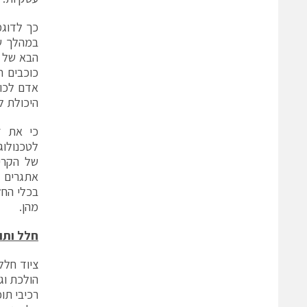
הבא של ט
כוכבים ח
אדם לכוכ
היכולת ל
כי את ז
לטכנולוג
של הקרי
אתגרים א
בכלי החל
מהן.
חלל ותו
ציוד חלל
רכיבי תו