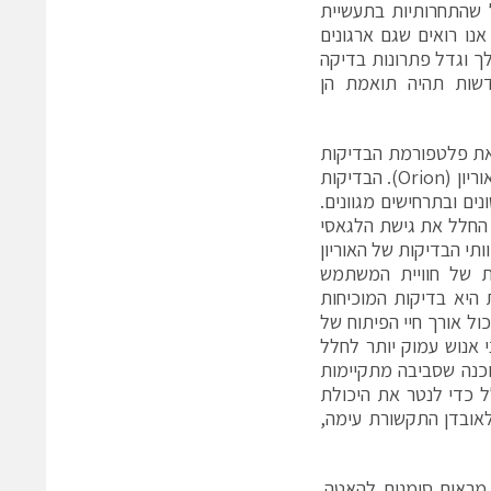
 שהתחרותיות בתעשיית
נו רואים שגם ארגונים
ך וגדל פתרונות בדיקה
דשות תהיה תואמת הן
קאית, שאימצה את פלטפורמת הבדיקות
החכמה של קיסייט (Keysight) לביצוע בדיקות התוכנה הנדרשות ברכב החלל אוריון (Orion). הבדיקות
ים ובתרחישים מגוונים.
 החלל את גישת הלגאסי
תי הבדיקות של האוריון
ת של חוויית המשתמש
היא בדיקות המוכיחות
ול אורך חיי הפיתוח של
 אנוש עמוק יותר לחלל
כנה שסביבה מתקיימות
ל כדי לנטר את היכולת
לאובדן התקשורת עימה,
מראים סימנים להאטה.