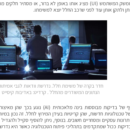
אך אם ממשק המשתמש (UI) מציג אותו באופן לא ברור, או מסתיר ח
תן ולתקן אותן עוד לפני שרכב החלל יוצא למשימתו.
חדר בקרה של משימת חלל. נדרשת וודאות לגבי אמיתות
הנתונים המשודרים מהחלל . קרדיט: באדיבות קיסייט
יתרון נוסף של בדיקות מבוססות בינה מלאכותית 
ל טכנולוגיות חדשות, שהן קריטיות בעידן המירוץ לחלל. זה נכון במיו
תרונות עסקיים ומסחריים חשובים. בנוסף, ניתן להוסיף סקייל ולהגדיל
דיקות ככול שמתקדמים בתהליכי פיתוח הטכנולוגיה כאשר היא נדרשת