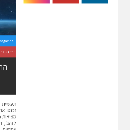
Magazine
ד"ר גארת' סמית' 
התג
תעשיית ה
נכנסו אר
מציאות ח
לזהב', ר
עסקיות.