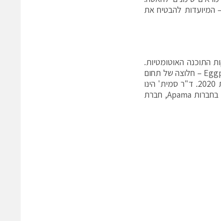
– המיועדות להבטיח את
Keysight Tech את קבוצת בדיקות התוכנה האוטומטיות.
קודם כן סמית' שימש בתפקיד מנהל הטכנולוגיות הראשי (CTO) בחברת Eggplant – חלוצה של תחום
בדיקות התוכנה האוטומטיות החכמות, ואשר נרכשה על ידי חברת קיסייט בשנת 2020. ד"ר סמית' הינו
בעל רקורד עשיר בתחומי החדשנות בעולמות התוכנה, ושימש בתפקידי מפתח בחברות Apama, חברת