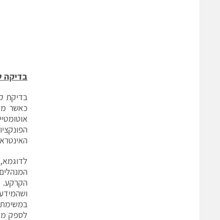
בדיקה ש
בדיקת קו
כאשר מד
אוטומטי
הפונקציו
האינטראק
לדוגמא, 
המנהלים 
הקרקע. ח
ושהמידע 
במשימת ה
לספק מיד