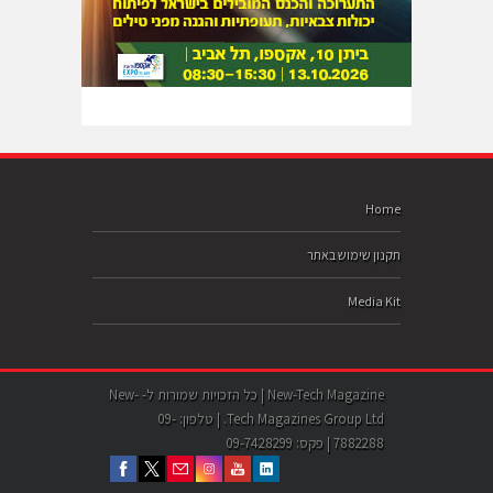
Home
תקנון שימוש באתר
Media Kit
New-Tech Magazine | כל הזכויות שמורות ל- New-
Tech Magazines Group Ltd. | טלפון: 09-
7882288 | פקס: 09-7428299