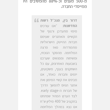
מ-500 מענים וכ-88% מהמשיבים היו
ממייסדי החברה.
דרור בין, מנכ״ל רשות
החדשנות
: ״אנו עורכים
מיפוי מתעדכן ורצוף של
הקשיים והאתגרים שעימם
חברות ההייטק הישראליות
מתמודדות מאז פרצה
המלחמה. מהסקר הנוכחי,
ומשיחות ומפגשים שערכנו
בשבועות האחרונים, עם כל
השחקנים בענף, משקיעים,
יזמים וחברות כאחד, אנו
מבינים את קשיי המימון ואת
אתגר הגיוס להמשך הדרך
של חברות ה-early stage.
לצד הערוץ המהיר שפתחנו
בתקציב של 400 מיליון ש״ח
אנו נצא במהלך המלחמה