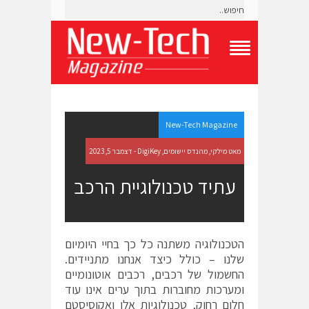
T
o
g
g
l
e
New-Tech Magazine
N
a
מאט מילקי, מהנדס יישומים, DigiKey - דצמבר 5, 2023
v
i
עתיד טכנולוגיית הרכב
g
a
t
i
o
הטכנולוגיה משתנה כל כך בחיי היומיום
n
שלנו – כולל כיצד אנחנו מתניידים.
M
e
החשמול של רכבים, רכבים אוטונומיים
n
ומערכות מחוברות בתוך ערים אינו עוד
u
חלום רחוק, טכנולוגיות אלו ואקוסיסטם