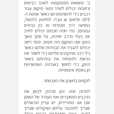
ב'. משואות הממוקמות לאורך כבישים
ורחובות יכולים לשדר נתוני מיקום עבור
רכבים כדי להשתמש הם כאשר אותות ה-
GPS חלשים או אבדו לחלוטין (למשל,
בנסיעה דרך מנהרות או בין בניינים
גבוהים). מדי חניה חכמים יכולים לחייב
את בעלי הרכב ישירות, על סמך משך
הזמן שבו המקום היה תפוס. פנסי רחוב
יכולים להגביר את הבהירות שלהם כאשר
כלי רכב מתקרבים אליהם כדי לשפר את
הראות ולהפחית את בהירותם בשאר
הזמן, כדי לחסוך באנרגיה. האפשרויות
הן באמת אינסופיות.
לוקחים בחשבון את האבטחה
למרות שזה זמן מרתק לבחון את
הרכבים המחוברים ואת העתיד של האופן
שבו אנו מתניידים, יש עדיין מכשולים
שצריך להתגבר עליהם ושיקולים שצריך
לזכור. בעוד שחיבוריות רכבים יכולה