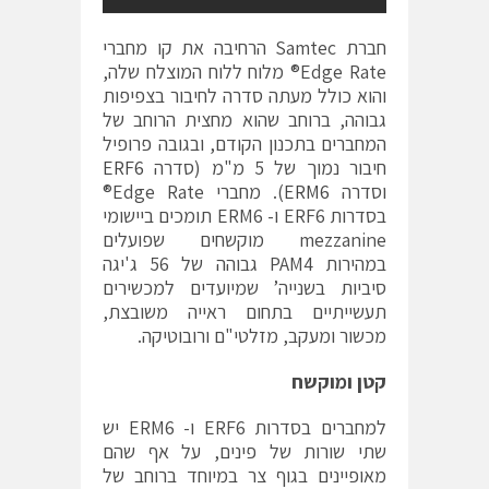
חברת Samtec הרחיבה את קו מחברי
Edge Rate® מלוח ללוח המוצלח שלה,
והוא כולל מעתה סדרה לחיבור בצפיפות
גבוהה, ברוחב שהוא מחצית הרוחב של
המחברים בתכנון הקודם, ובגובה פרופיל
חיבור נמוך של 5 מ"מ (סדרה
ERF6
וסדרה
ERM6
). מחברי Edge Rate®
בסדרות ERF6 ו- ERM6 תומכים ביישומי
mezzanine מוקשחים שפועלים
במהירות PAM4 גבוהה של 56 ג'יגה
סיביות בשנייה’ שמיועדים למכשירים
תעשייתיים בתחום ראייה משובצת,
מכשור ומעקב, מזלטי"ם ורובוטיקה.
קטן ומוקשח
למחברים בסדרות ERF6 ו- ERM6 יש
שתי שורות של פינים, על אף שהם
מאופיינים בגוף צר במיוחד ברוחב של