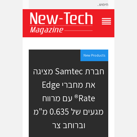
T
o
g
g
l
e
New Products
N
a
חברת Samtec מציגה
v
i
את מחברי Edge
g
a
t
Rate® עם מרווח
i
o
מגעים של 0.635 מ"מ
n
M
e
וברוחב צר
n
u