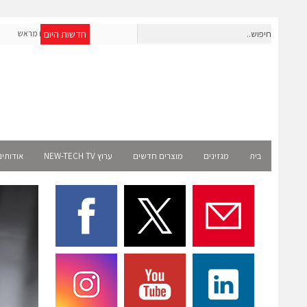
חדשות היום
חברת IAIG גייסה 6 מיליון דולר להקמת חברות תוכנה שנבנו מראש
לעידן ה-AI
ect
בית
מגזינים
מוצרים חדשים
ערוץ NEW-TECH TV
אודותינ