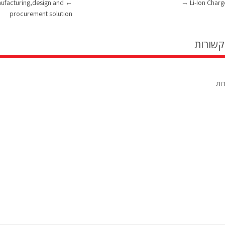
ufacturing,design and
←
→
Li-Ion Char
procurement solution
קשורות
רות