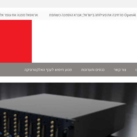
OpenAI מרחיבה את פעילותה בישראל; אברא הוסמכה כשותפת
אראסאל ממנה את עופר אליקי
Sel רשמית
ו
צור קשר
כנסים ותערוכות
מנוע חיפוש לענף האלקטרוניקה