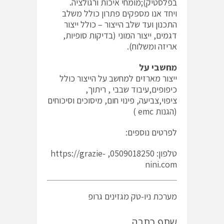
בפלסטיק);מומחי איכות ורגולציה.
ויחד אנו מספקים פתרון כולל משלב
התכנון ועד שלב הייצור – כולל ייצור
דגמים, ייצור המוני (בדיקות סופיות,
אריזה ומשלוח).
מחשבי על
ייצור מארזים למחשב על הייצור כולל
כיפופים,עיבוד שבבי , ריתוך,
ציפוי,צביעה, פינוי חום, מיסוכים וסיכוחים
(הגנות emc )
לפרטים נוספים:
טלפון: 0509018250, https://grazie-
nini.com
מערכת ניו-טק מגזינים גרופ
שתף כתבה