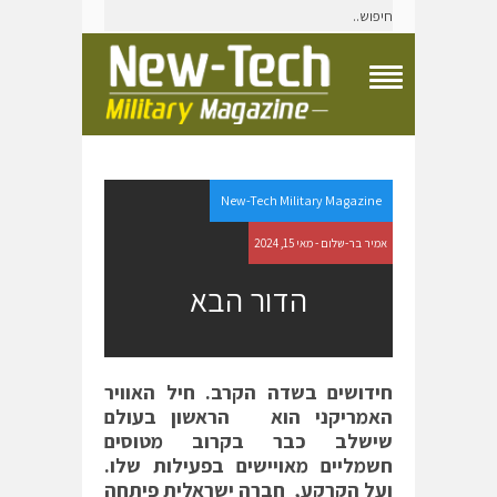
T
o
g
g
l
e
New-Tech Military Magazine
N
a
אמיר בר-שלום - מאי 15, 2024
v
i
הדור הבא
g
a
t
i
o
חידושים בשדה הקרב. חיל האוויר
n
האמריקני הוא הראשון בעולם
M
e
שישלב כבר בקרוב מטוסים
n
חשמליים מאויישים בפעילות שלו.
u
ועל הקרקע, חברה ישראלית פיתחה