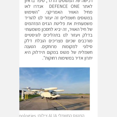
רכישה של המטוסים הללו", סיפר בראיון
לאתר DEFENCE ONE אנדרו לאו
מחיל האוויר האמריקני. "השימוש
במטוסים חשמליים זה יעזור לנו להוריד
משמעותית את פליטת הגזים המזהמים
של חיל האוויר, זה יביא לחסכון משמעותי
בדלק ויעזור לנו בתהליכים לוגיסטיים
מורכבים שכיום מצריכים הובלת דלק
סילוני למקומות מרוחקים. הטענה
חשמלית של מטוס במקום תידלוק היא
יתרון אדיר במשימות רחוקות".
המטוס החשמלי ALIA צילום: Beta Technologies