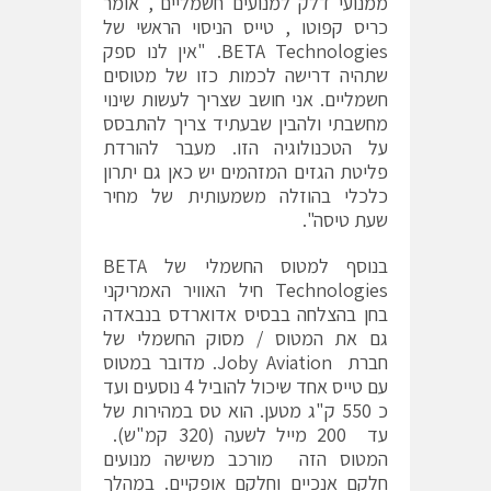
ממנועי דלק למנועים חשמליים", אומר
כריס קפוטו , טייס הניסוי הראשי של
BETA Technologies. "אין לנו ספק
שתהיה דרישה לכמות כזו של מטוסים
חשמליים. אני חושב שצריך לעשות שינוי
מחשבתי ולהבין שבעתיד צריך להתבסס
על הטכנולוגיה הזו. מעבר להורדת
פליטת הגזים המזהמים יש כאן גם יתרון
כלכלי בהוזלה משמעותית של מחיר
שעת טיסה".
בנוסף למטוס החשמלי של BETA
Technologies חיל האוויר האמריקני
בחן בהצלחה בבסיס אדוארדס בנבאדה
גם את המטוס / מסוק החשמלי של
חברת Joby Aviation. מדובר במטוס
עם טייס אחד שיכול להוביל 4 נוסעים ועד
כ 550 ק"ג מטען. הוא טס במהירות של
עד 200 מייל לשעה (320 קמ"ש).
המטוס הזה מורכב משישה מנועים
חלקם אנכיים וחלקם אופקיים. במהלך