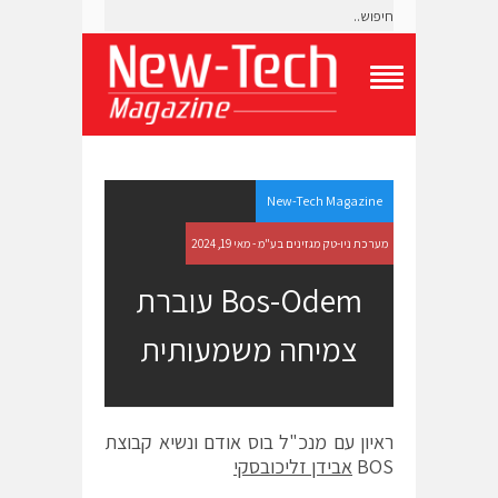
T
o
g
g
l
e
New-Tech Magazine
N
a
מערכת ניו-טק מגזינים בע"מ - מאי 19, 2024
v
i
Bos-Odem עוברת
g
a
צמיחה משמעותית
t
i
o
n
M
e
ראיון עם מנכ"ל בוס אודם ונשיא קבוצת
n
BOS
אבידן זליכובסקי
u