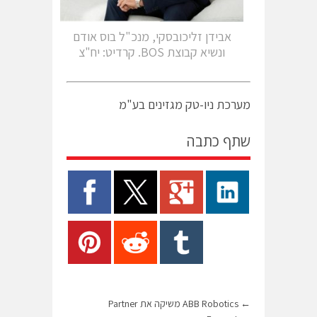
אבידן זליכובסקי, מנכ"ל בוס אודם
ונשיא קבוצת BOS. קרדיט: יח"צ
מערכת ניו-טק מגזינים בע"מ
שתף כתבה
←
ABB Robotics משיקה את Partner