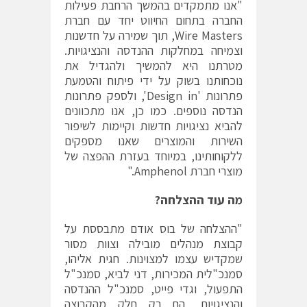
"אנו מתמקדים בהמשך הרחבת פעילות
החברה בתחום החיווט יחד עם חברת
Wire Masters, תוך שמירה על חדשנות
וצמיחה במחלקות ההנדסה והנציגויות.
מטרתנו היא להמשיך ולהגדיל את
נוכחותנו בשוק על ידי פיתוח והטמעת
פתרונות 'Design in', ולספק פתרונות
הנדסה נוספים. כמו כן, אנו מתכוונים
להביא נציגויות חדשות וקיימות לשיפור
השירות והמוצרים שאנו מספקים
ללקוחותינו, במיוחד בעזרת ההפצה של
מוצרי חברת Amphenol."
מה עוד ההצלחה?
"ההצלחה של בוס אודם מתבססת על
קבוצת מנהלים מובילה וצוות מסור
שמקדיש עצמו למצוינות. חגית אליהו,
סמנכ"לית המכירות, דני לביא, סמנכ"ל
התפעול, וגדי פייט, סמנכ"ל ההנדסה
והנציגויות, הם רק חלק מהקבוצה