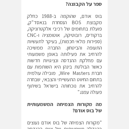
ספר על הקבוצה?
בוס אודם, שהוקמה ב-1988 כחלק
מקבוצת BOS הנסחרת בנאסד"ק,
פועלת בתחומים של רכיבי אלקטרוניקה,
ברקודים, רובוטיקה, אוטומציה ו-CNC
(ספירות מלאי חכמות), בעיקר לתעשיות
התעופה והביטחון. החברה ממשיכה
להרחיב את פעילותה באופן משמעותי
עם מחלקת ההנדסה ונציגויות חדשות
כאשר הבולטת בינהן היא השותפות עם
חברת Wire Masters, מובילה עולמית
בתחום החיווט התעשייתי והצבאי, שבחרה
להרחיב את נוכחותה בישראל בשיתוף
פעולה עמנו."
מה מקורות הצמיחה המשמעותית
של בוס אודם?
"מקורות הצמיחה של בוס אודם נעוצים
בהגדלה משמעותית של צוות ההנדסה