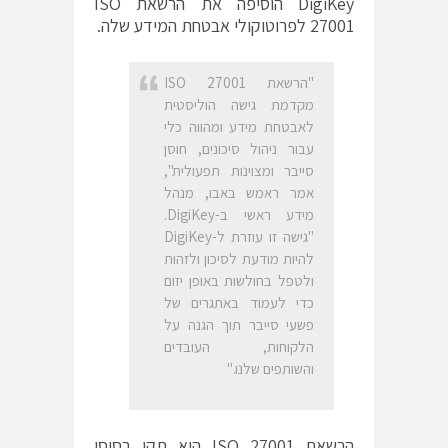
DigiKey
הוסיפה את הרשאת
ISO
27001
לפרוטוקולי אבטחת המידע שלה.
"הרשאת ISO 27001
מקדמת גישה הוליסטית
לאבטחת מידע ומהווה כלי
עבור ניהול סיכונים, חוסן
סייבר ומצוינות תפעולית",
אמר ראמש באבו, מנהל
מידע ראשי ב-DigiKey.
"גישה זו עוזרת ל-DigiKey
להיות מודעת לסיכון ולזהות
ולטפל בחולשות באופן יזום
כדי לעמוד באתגרים של
פשעי סייבר תוך הגנה על
הלקוחות, העובדים
והשותפים שלנו."
הרשאת ISO 27001 היא תקן בסיסי